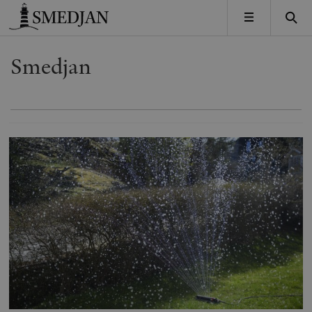
Timbro
MENY
Smedjan