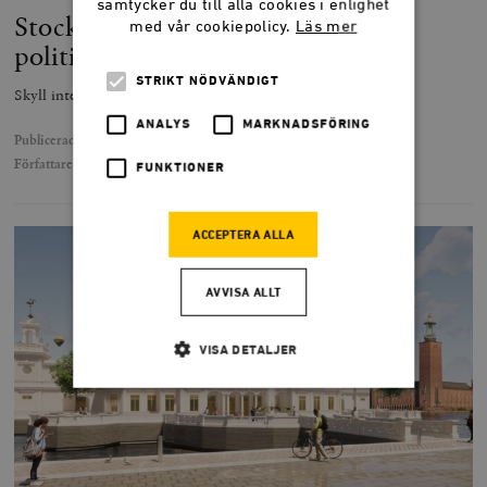
samtycker du till alla cookies i enlighet
Stockholms vattenbrist är ett
med vår cookiepolicy.
Läs mer
politiskt haveri
STRIKT NÖDVÄNDIGT
Skyll inte Stockholms vattenbrist på vädret.
ANALYS
MARKNADSFÖRING
Publicerad
21 augusti 2025
Författare
Hanna Stenegren
FUNKTIONER
ACCEPTERA ALLA
AVVISA ALLT
VISA DETALJER
Strikt nödvändigt
Analys
Marknadsföring
Funktioner