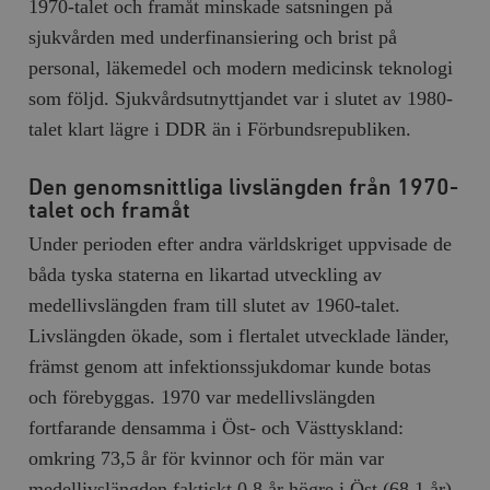
1970-talet och framåt minskade satsningen på
sjukvården med underfinansiering och brist på
personal, läkemedel och modern medicinsk teknologi
som följd. Sjukvårdsutnyttjandet var i slutet av 1980-
talet klart lägre i DDR än i Förbundsrepubliken.
Den genomsnittliga livslängden från 1970-
talet och framåt
Under perioden efter andra världskriget uppvisade de
båda tyska staterna en likartad utveckling av
medellivslängden fram till slutet av 1960-talet.
Livslängden ökade, som i flertalet utvecklade länder,
främst genom att infektionssjukdomar kunde botas
och förebyggas. 1970 var medellivslängden
fortfarande densamma i Öst- och Västtyskland:
omkring 73,5 år för kvinnor och för män var
medellivslängden faktiskt 0,8 år högre i Öst (68,1 år)