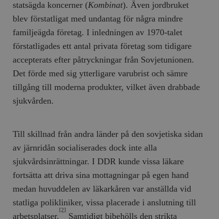
statsägda koncerner (
Kombinat
). Även jordbruket
blev förstatligat med undantag för några mindre
familjeägda företag. I inledningen av 1970-talet
förstatligades ett antal privata företag som tidigare
accepterats efter påtryckningar från Sovjetunionen.
Det förde med sig ytterligare varubrist och sämre
tillgång till moderna produkter, vilket även drabbade
sjukvården.
Till skillnad från andra länder på den sovjetiska sidan
av järnridån socialiserades dock inte alla
sjukvårdsinrättningar. I DDR kunde vissa läkare
fortsätta att driva sina mottagningar på egen hand
medan huvuddelen av läkarkåren var anställda vid
statliga polikliniker, vissa placerade i anslutning till
[2]
arbetsplatser.
Samtidigt bibehölls den strikta