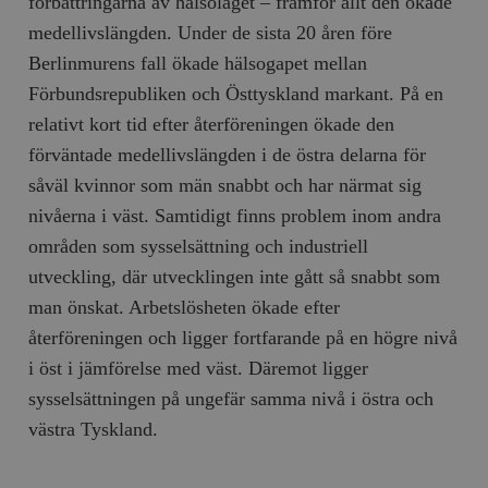
förbättringarna av hälsoläget – framför allt den ökade
medellivslängden. Under de sista 20 åren före
Berlinmurens fall ökade hälsogapet mellan
Förbundsrepubliken och Östtyskland markant. På en
relativt kort tid efter återföreningen ökade den
förväntade medellivslängden i de östra delarna för
såväl kvinnor som män snabbt och har närmat sig
nivåerna i väst. Samtidigt finns problem inom andra
områden som sysselsättning och industriell
utveckling, där utvecklingen inte gått så snabbt som
man önskat. Arbetslösheten ökade efter
återföreningen och ligger fortfarande på en högre nivå
i öst i jämförelse med väst. Däremot ligger
sysselsättningen på ungefär samma nivå i östra och
västra Tyskland.