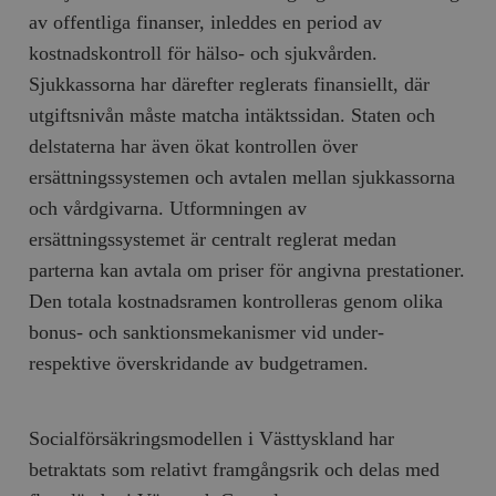
hålla reda på
k
av offentliga finanser, inleddes en period av
användarinst
i
för Youtube-v
w
kostnadskontroll för hälso- och sjukvården.
inbäddade i
a
webbplatser;
s
Sjukkassorna har därefter reglerats finansiellt, där
också avgör
f
webbplatsbe
w
utgiftsnivån måste matcha intäktssidan. Staten och
använder den
eller gamla 
_gid
Google LLC
1 dag
D
delstaterna har även ökat kontrollen över
av Youtube-
.timbro.se
G
gränssnittet.
o
ersättningssystemen och avtalen mellan sjukkassorna
v
mailchimp_landing_site
Mailchimp
28 dagar
o
och vårdgivarna. Utformningen av
timbro.se
o
ersättningssystemet är centralt reglerat medan
__cf_bm
Cloudflare
30
Denna cookie
_gat_UA-19195086-1
.timbro.se
54
D
Inc.
minuter
för att skilja
parterna kan avtala om priser för angivna prestationer.
sekunder
c
.podbean.com
människor oc
G
Detta är förd
Den totala kostnadsramen kontrolleras genom olika
m
för webbplat
i
att göra gilti
bonus- och sanktionsmekanismer vid under-
i
rapporter o
e
användningen
respektive överskridande av budgetramen.
si
deras webbpl
_
a
_fbp
Meta
3
Används av F
s
Platform Inc.
månader
för att lever
p
.timbro.se
serie
Socialförsäkringsmodellen i Västtyskland har
t
reklamproduk
såsom realti
betraktats som relativt framgångsrik och delas med
_ga_YBG49SLCTY
.timbro.se
1 år 1
D
från
månad
G
tredjepartsa