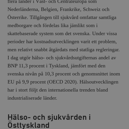
flera länder i Väst- och Centraleuropa som
b
vuid
Vimeo.com
1 år 1
Dessa kakor 
Nederländerna, Belgien, Frankrike, Schweiz och
_hjSessionUser_675006
.timbro.se
1 år
Inc.
månad
av Vimeo-
.vimeo.com
videospelare
Österrike. Tillgången till sjukvård omfattar samtliga
_hjIncludedInSessionSample_675006
.timbro.se
2
webbplatser.
minuter
medborgare och fördelas lika jämlikt som i
_hjSession_675006
.timbro.se
30
skattebaserade system som det svenska. Under vissa
minuter
perioder har kostnadsutvecklingen varit ett problem,
men relativt snabbt åtgärdats med statliga regleringar.
I dag utgör hälso- och sjukvårdsutgifternas andel av
BNP 11,3 procent i Tyskland, jämfört med den
svenska nivån på 10,3 procent och genomsnittet inom
EU på 9,9 procent (OECD 2020). Hälsoutvecklingen
har i stort följt den internationella trenden bland
industrialiserade länder.
Hälso- och sjukvården i
Östtyskland