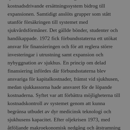
Inc.
m
.vimeo.com
kostnadsdrivande ersättningssystem bidrog till
expansionen. Samtidigt anslöts grupper som stått
utanför försäkringen till systemet med
sjukvårdsförmåner. Det gällde bönder, studenter och
handikappade. 1972 fick förbundsstaterna ett utökat
ansvar för finansieringen och för att reglera större
investeringar i utrustning samt expansion och
nybyggnation av sjukhus. En princip om delad
finansiering infördes där förbundsstaterna blev
ansvariga för kapitalkostnader, främst vid sjukhusen,
Leverantör
Namn
Utgång
B
/ Domän
medan sjukkassorna hade ansvaret för de löpande
Leverantör /
Namn
Utgång
Beskrivning
_ga
Google LLC
1 år 1
D
kostnaderna. Syftet var att förbättra möjligheterna till
Domän
.timbro.se
månad
a
U
kostnadskontroll av systemet genom att kunna
YSC
Google LLC
Session
Denna cookie 
e
.youtube.com
av YouTube fö
G
begränsa utbudet av dyr medicinsk teknologi och
spåra visning
a
inbäddade vi
a
sjukhusens kapacitet. Efter oljekrisen 1973, med
u
VISITOR_INFO1_LIVE
Google LLC
6
Denna cookie 
t
åtföljande makroekonomisk nedgång och åtstramning
.youtube.com
månader
av Youtube fö
g