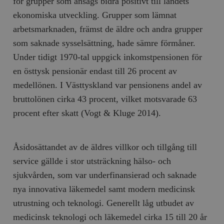
för grupper som ansågs bidra positivt till landets
ekonomiska utveckling. Grupper som lämnat
arbetsmarknaden, främst de äldre och andra grupper
som saknade sysselsättning, hade sämre förmåner.
Under tidigt 1970-tal uppgick inkomstpensionen för
en östtysk pensionär endast till 26 procent av
medellönen. I Västtyskland var pensionens andel av
bruttolönen cirka 43 procent, vilket motsvarade 63
procent efter skatt
(Vogt & Kluge 2014).
Åsidosättandet av de äldres villkor och tillgång till
service gällde i stor utsträckning hälso- och
sjukvården, som var underfinansierad och saknade
nya innovativa läkemedel samt modern medicinsk
utrustning och teknologi. Generellt låg utbudet av
medicinsk teknologi och läkemedel cirka 15 till 20 år