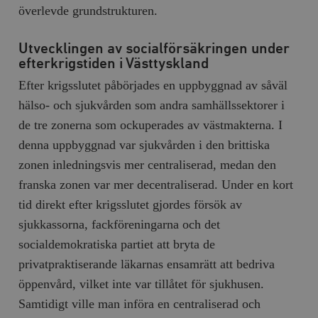
/ Domän
överlevde grundstrukturen.
woocommerce_cart_hash
Automattic
S
Inc.
Utvecklingen av socialförsäkringen under
timbro.se
efterkrigstiden i Västtyskland
Efter krigsslutet påbörjades en uppbyggnad av såväl
_hjFirstSeen
Hotjar Ltd
hälso- och sjukvården som andra samhällssektorer i
.timbro.se
m
de tre zonerna som ockuperades av västmakterna. I
denna uppbyggnad var sjukvården i den brittiska
zonen inledningsvis mer centraliserad, medan den
franska zonen var mer decentraliserad. Under en kort
tid direkt efter krigsslutet gjordes försök av
sjukkassorna, fackföreningarna och det
woocommerce_items_in_cart
Automattic
S
socialdemokratiska partiet att bryta de
Inc.
timbro.se
privatpraktiserande läkarnas ensamrätt att bedriva
öppenvård, vilket inte var tillåtet för sjukhusen.
Samtidigt ville man införa en centraliserad och
wp_woocommerce_session_[abcdef0123456789]
timbro.se
2
{32}