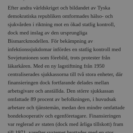
Efter andra världskriget och bildandet av Tyska
demokratiska republiken omformades hälso- och
sjukvården i riktning mot en ökad statlig kontroll,
dock med inslag av den ursprungliga
Bismarckmodellen. För bekämpning av
infektionssjukdomar infördes en statlig kontroll med
Sovjetunionen som förebild, trots protester från
läkarkåren. Med en ny lagstiftning från 1950
centraliserades sjukkassorna till två stora enheter, där
finansieringen dock fortfarande delades mellan
arbetsgivare och anställda. Den större sjukkassan
omfattade 89 procent av befolkningen, i huvudsak
arbetare och tjänstemän, medan den mindre omfattade
bondekooperativ och egenföretagare. Finansieringen
var reglerad av staten (dock med årliga tillskott) fram
till 1971, varefter systemet brottades med en stor