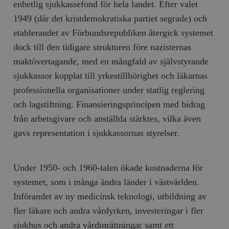
enhetlig sjukkassefond för hela landet. Efter valet
__cf_bm
Cloudflare
1949 (där det kristdemokratiska partiet segrade) och
Inc.
m
.myfonts.net
etablerandet av Förbundsrepubliken återgick systemet
dock till den tidigare strukturen före nazisternas
maktövertagande, med en mångfald av självstyrande
sjukkassor kopplat till yrkestillhörighet och läkarnas
professionella organisationer under statlig reglering
och lagstiftning. Finansieringsprincipen med bidrag
från arbetsgivare och anställda stärktes, vilka även
_hjAbsoluteSessionInProgress
Hotjar Ltd
.timbro.se
m
gavs representation i sjukkassornas styrelser.
Under 1950- och 1960-talen ökade kostnaderna för
systemet, som i många ändra länder i västvärlden.
Införandet av ny medicinsk teknologi, utbildning av
fler läkare och andra vårdyrken, investeringar i fler
__cf_bm
Cloudflare
sjukhus och andra vårdinrättningar samt ett