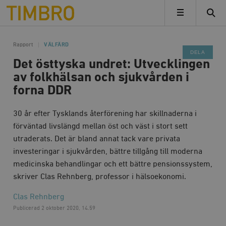
Timbro
MENY
Rapport
VÄLFÄRD
DELA
Det östtyska undret: Utvecklingen
av folkhälsan och sjukvården i
forna DDR
30 år efter Tysklands återförening har skillnaderna i
förväntad livslängd mellan öst och väst i stort sett
utraderats. Det är bland annat tack vare privata
investeringar i sjukvården, bättre tillgång till moderna
medicinska behandlingar och ett bättre pensionssystem,
skriver Clas Rehnberg, professor i hälsoekonomi.
Clas Rehnberg
Publicerad
2 oktober 2020, 14.59