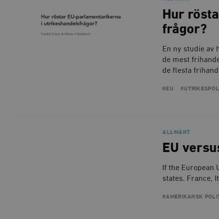
Hur rösta
frågor?
En ny studie av 
de mest frihande
de flesta friha
#EU
#UTRIKESPOL
ALLMÄNT
EU versu
If the European 
states. France, 
#AMERIKANSK POLI