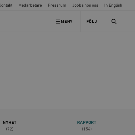
Kontakt
Medarbetare
Pressrum
Jobba hos oss
In English
MENY
FÖLJ
FÖLJ OSS
SEARCH
NYHET
RAPPORT
(72)
(154)