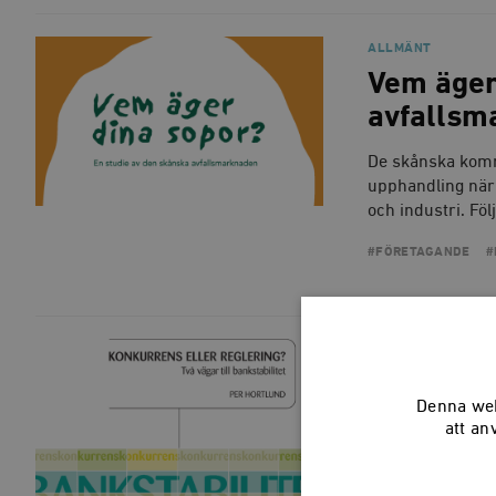
ALLMÄNT
Vem äger
avfallsm
De skånska komm
upphandling när 
och industri. Fö
#FÖRETAGANDE
#
ALLMÄNT
Konkurren
Denna web
bankstabi
att an
Skyddsnätet och 
hasardrisker som