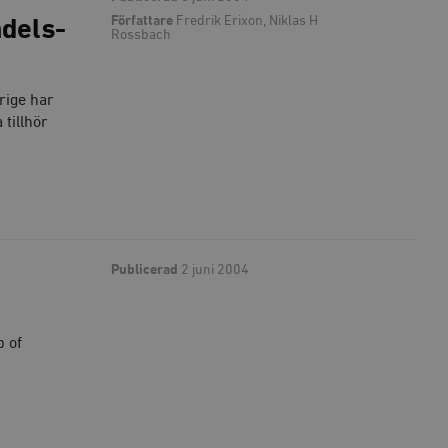
Författare
Fredrik Erixon, Niklas H
ndels-
Rossbach
rige har
tillhör
Publicerad
2 juni 2004
p of