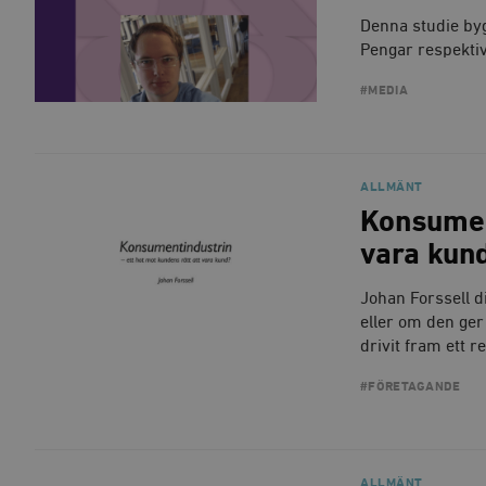
Denna studie by
Pengar respektiv
#MEDIA
ALLMÄNT
Konsument
vara kun
Johan Forssell d
eller om den ger
drivit fram ett 
#FÖRETAGANDE
ALLMÄNT