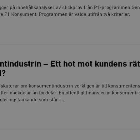
gger på innehållsanalyser av stickprov från P1-programmen Gen
e P1 Konsument. Programmen är valda utifrån två kriterier.
industrin – Ett hot mot kundens rätt
d?
iskuterar om konsumentindustrin verkligen är till konsumentens
 fler nackdelar än fördelar. En offentligt finansierad konsumentr
regleringstänkande som står i…