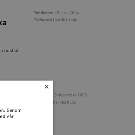
Publicerad
28 april 2004
Författare
Henrik Lehtin
ka
ån hushåll
×
Publicerad
3 december 2003
Författare
Per Hortlund
sen. Genom
med vår
ng orsakar