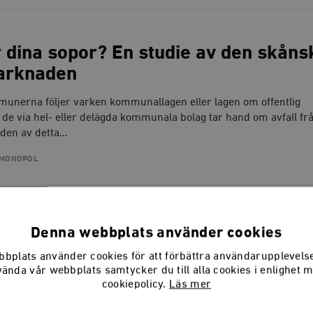
 dina sopor? En studie av den skåns
arknaden
unerna följer varken kommunallagen eller lagen om offentlig
de via hel- eller delägda kommunala bolag tar hand om avfall fr
ljden av detta…
MONOPOL
Denna webbplats använder cookies
s eller reglering? Två vägar till
bplats använder cookies för att förbättra användarupplevel
litet
vända vår webbplats samtycker du till alla cookies i enlighet 
cookiepolicy.
Läs mer
tillsynsfunktionerna i regeringens nya förslag till banklagstiftni
 sänker soliditeten i banksystemet. Stabiliteten skulle öka om