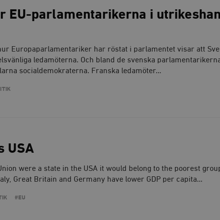
r EU-parlamentarikerna i utrikesha
hur Europaparlamentariker har röstat i parlamentet visar att Sve
lsvänliga ledamöterna. Och bland de svenska parlamentarikerna 
ndlarna socialdemokraterna. Franska ledamöter…
ITIK
s USA
Union were a state in the USA it would belong to the poorest grou
Italy, Great Britain and Germany have lower GDP per capita…
TIK
#EU