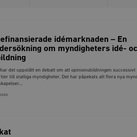
tefinansierade idémarknaden – En
dersökning om myndigheters idé- o
ildning
har det uppstått en debatt om att opinionsbildningen successivt 
rtier till statliga myndigheter. Det har påpekats att flera nya myn
 skapelser…
NGEN
kat