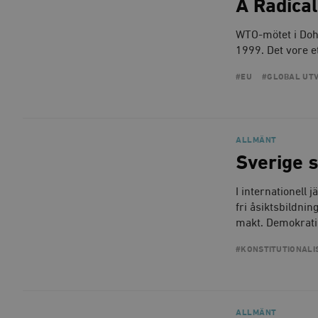
A Radica
_gid
mailchimp_landing_site
WTO-mötet i Doha
__cf_bm
1999. Det vore e
_gat_UA-19195086-1
#EU
#GLOBAL UT
_fbp
_ga_YBG49SLCTY
vuid
ALLMÄNT
_hjSessionUser_675006
Sverige s
_hjIncludedInSessionSa
I internationell 
_hjSession_675006
fri åsiktsbildnin
makt. Demokratin
#KONSTITUTIONALI
ALLMÄNT