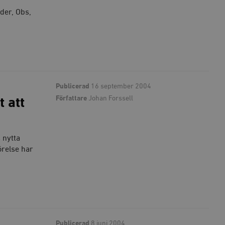
der, Obs,
Publicerad
16 september 2004
Författare
Johan Forssell
 att
 nytta
örelse har
Publicerad
8 juni 2004