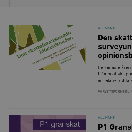
ALLMÄNT
Den skat
surveyun
opinionsb
De senaste åren 
från politiska pa
är relativt udda
#ARBETSFÖRMEDLI
ALLMÄNT
P1 Grans