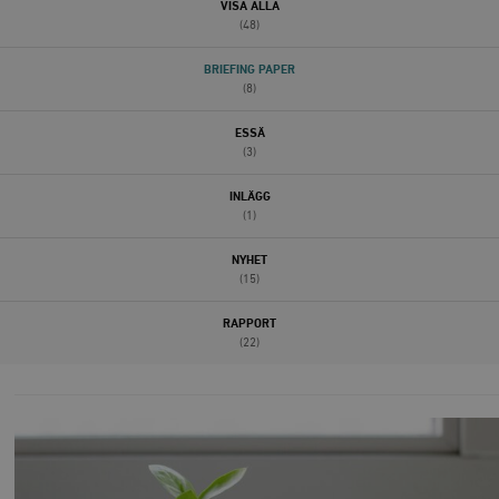
VISA ALLA
(48)
BRIEFING PAPER
(8)
ESSÄ
(3)
INLÄGG
(1)
NYHET
(15)
RAPPORT
(22)