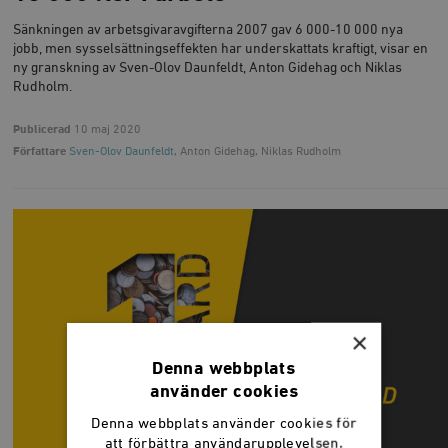
Sänkningen av arbetsgivaravgifterna 2007 gav 6 000-10 000 nya
jobb, men sysselsättningseffekten har underskattats kraftigt, visar en
ny granskning av Sven-Olov Daunfeldt, Anton Gidehag och Niklas
Rudholm.
Publicerad
10 maj 2020
Författare
Sven-Olov Daunfeldt
, Anton Gidehag, Niklas Rudholm
×
Denna webbplats
använder cookies
Denna webbplats använder cookies för
att förbättra användarupplevelsen.