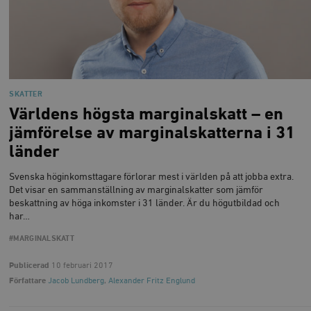
Marknadsföring
Funktioner
Strikt nödvändiga kakor tillåter
kärnwebbplatsfunktioner som användarinloggning
och kontohantering. Webbplatsen kan inte användas
ordentligt utan strikt nödvändiga cookies.
Leverantör
Namn
U
SKATTER
/ Domän
Världens högsta marginalskatt – en
woocommerce_cart_hash
Automattic
S
Inc.
jämförelse av marginalskatterna i 31
timbro.se
länder
Svenska höginkomsttagare förlorar mest i världen på att jobba extra.
_hjFirstSeen
Hotjar Ltd
Det visar en sammanställning av marginalskatter som jämför
.timbro.se
m
beskattning av höga inkomster i 31 länder. Är du högutbildad och
har…
#MARGINALSKATT
Publicerad
10 februari 2017
Författare
Jacob Lundberg
,
Alexander Fritz Englund