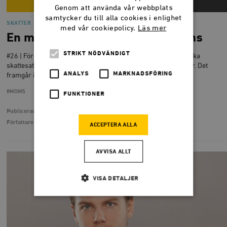
Genom att använda vår webbplats
samtycker du till alla cookies i enlighet
SKATTER
med vår cookiepolicy.
Läs mer
En miljard för differentierad moms
STRIKT NÖDVÄNDIGT
#26 | Företagens administrationskostnad för att hantera de olika
skattesatserna för moms uppgår till en miljard kronor varje år. Det
ANALYS
MARKNADSFÖRING
framgår i en ny rapport av Max Sjöberg.
#MOMS
FUNKTIONER
Publicerad
19 mars 2020
Författare
Max Sjöberg
ACCEPTERA ALLA
AVVISA ALLT
VISA DETALJER
Strikt nödvändigt
Analys