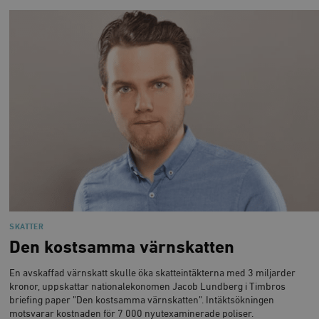
woocommerce_items_in_cart
Automattic
S
Inc.
timbro.se
wp_woocommerce_session_[abcdef0123456789]
timbro.se
2
{32}
__cf_bm
Cloudflare
Inc.
m
.myfonts.net
SKATTER
Den kostsamma värnskatten
_hjAbsoluteSessionInProgress
Hotjar Ltd
.timbro.se
m
En avskaffad värnskatt skulle öka skatteintäkterna med 3 miljarder
kronor, uppskattar nationalekonomen Jacob Lundberg i Timbros
briefing paper ”Den kostsamma värnskatten”. Intäktsökningen
motsvarar kostnaden för 7 000 nyutexaminerade poliser.