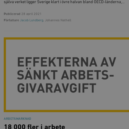
själva verket ligger Sverige klart i övre halvan bland OECD-länderna,…
Publicerad
28 april 2021
Författare
Jacob Lundberg
, Johannes Nathell
ARBETSMARKNAD
18 000 fler i arbete