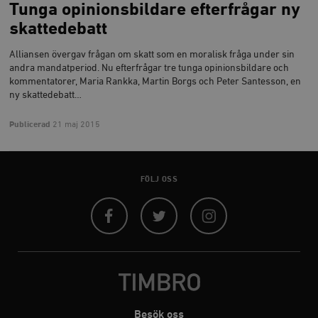
Tunga opinionsbildare efterfrågar ny
skattedebatt
Alliansen övergav frågan om skatt som en moralisk fråga under sin
andra mandatperiod. Nu efterfrågar tre tunga opinionsbildare och
kommentatorer, Maria Rankka, Martin Borgs och Peter Santesson, en
ny skattedebatt…
Publicerad
21 maj 2015
FÖLJ OSS
Facebook
Twitter
Instagram
Besök oss