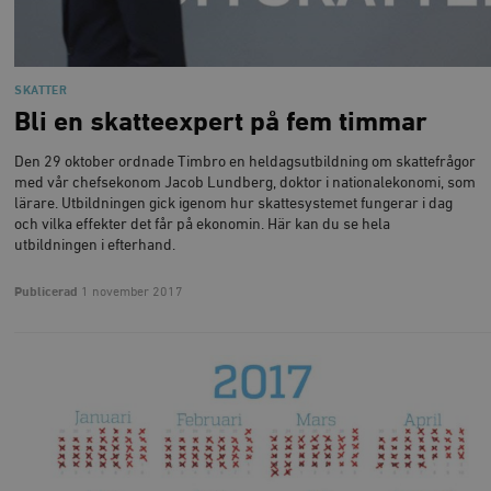
SKATTER
Bli en skatteexpert på fem timmar
Den 29 oktober ordnade Timbro en heldagsutbildning om skattefrågor
Leverantör
Namn
Utgång
B
/ Domän
med vår chefsekonom Jacob Lundberg, doktor i nationalekonomi, som
Leverantör /
lärare. Utbildningen gick igenom hur skattesystemet fungerar i dag
Namn
Utgång
Beskrivning
_ga
Google LLC
1 år 1
D
Domän
och vilka effekter det får på ekonomin. Här kan du se hela
.timbro.se
månad
a
U
utbildningen i efterhand.
YSC
Google LLC
Session
Denna cookie 
e
.youtube.com
av YouTube fö
G
spåra visning
a
Publicerad
1 november 2017
inbäddade vi
a
u
VISITOR_INFO1_LIVE
Google LLC
6
Denna cookie 
t
.youtube.com
månader
av Youtube fö
g
hålla reda på
k
användarinst
i
för Youtube-v
w
inbäddade i
a
webbplatser;
s
också avgör
f
webbplatsbe
w
använder den
eller gamla 
_gid
Google LLC
1 dag
D