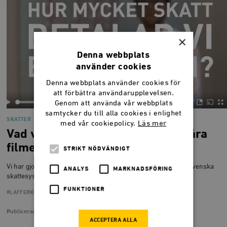
×
Denna webbplats
använder cookies
Denna webbplats använder cookies för
att förbättra användarupplevelsen.
Genom att använda vår webbplats
samtycker du till alla cookies i enlighet
SKATTER
med vår cookiepolicy.
Läs mer
Vad vill du veta om skatter? Se våra
filmer här
STRIKT NÖDVÄNDIGT
Vi har gjort flera uppmärksammade Facebookfilmer om det svenska
ANALYS
MARKNADSFÖRING
skattesystemet. Här har vi samlat dem alla.
FUNKTIONER
#LAFFERKURVAN
Publicerad
6 mars 2018
ACCEPTERA ALLA