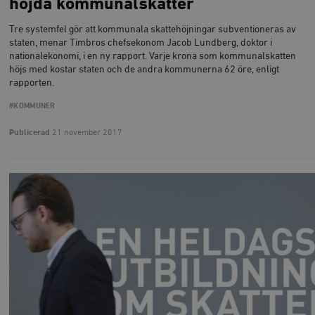
höjda kommunalskatter
Tre systemfel gör att kommunala skattehöjningar subventioneras av
staten, menar Timbros chefsekonom Jacob Lundberg, doktor i
nationalekonomi, i en ny rapport. Varje krona som kommunalskatten
höjs med kostar staten och de andra kommunerna 62 öre, enligt
_hjAbsoluteSessionInProgress
Hotjar Ltd
rapporten.
.timbro.se
m
#KOMMUNER
Publicerad
21 november 2017
__cf_bm
Cloudflare
Inc.
m
.vimeo.com