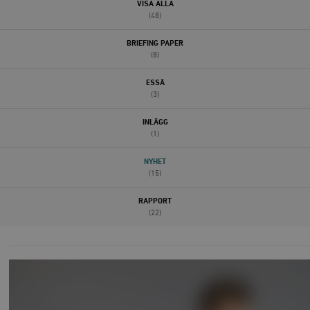
VISA ALLA
(48)
BRIEFING PAPER
(8)
ESSÄ
(3)
INLÄGG
(1)
NYHET
(15)
RAPPORT
(22)