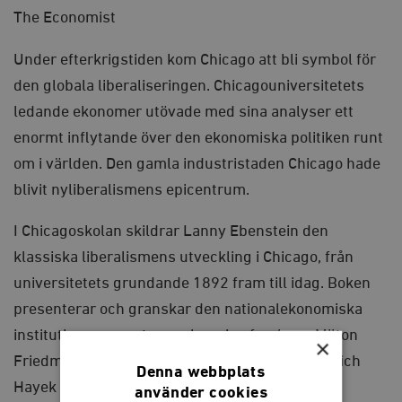
The Economist
Under efterkrigstiden kom Chicago att bli symbol för
den globala liberaliseringen. Chicagouniversitetets
ledande ekonomer utövade med sina analyser ett
enormt inflytande över den ekonomiska politiken runt
om i världen. Den gamla industristaden Chicago hade
blivit nyliberalismens epicentrum.
I
Chicagoskolan
skildrar Lanny Ebenstein den
klassiska liberalismens utveckling i Chicago, från
universitetets grundande 1892 fram till idag. Boken
presenterar och granskar den nationalekonomiska
institutionens mest namnkunniga forskare: Milton
×
Friedman, George Stigler, Henry Simons, Friedrich
Denna webbplats
Hayek och många fler.
använder cookies