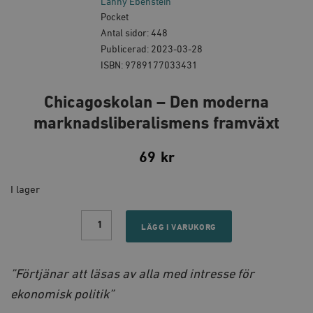
Lanny Ebenstein
Pocket
Antal sidor: 448
Publicerad: 2023-03-28
ISBN: 9789177033431
Chicagoskolan – Den moderna
marknadsliberalismens framväxt
69
kr
I lager
Chicagoskolan
-
LÄGG I VARUKORG
Den
moderna
marknadsliberalismens
framväxt
”Förtjänar att läsas av alla med intresse för
quantity
ekonomisk politik”