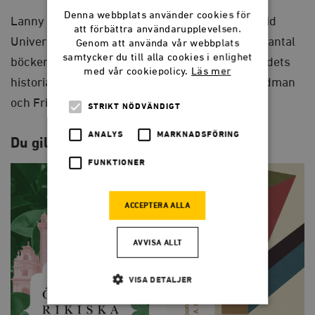
Denna webbplats använder cookies för
Lanny Ebenstein
är statsvetare och historiker vid
att förbättra användarupplevelsen.
University of California. Han har skrivit ett stort antal
Genom att använda vår webbplats
samtycker du till alla cookies i enlighet
böcker om det politiska och ekonomiska tänkandets
med vår cookiepolicy.
Läs mer
historia, bland annat biografier över Milton Friedman
och Friedrich Hayek.
STRIKT NÖDVÄNDIGT
ANALYS
MARKNADSFÖRING
Du gillar kanske också…
FUNKTIONER
ACCEPTERA ALLA
AVVISA ALLT
VISA DETALJER