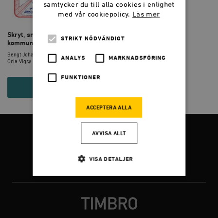
samtycker du till alla cookies i enlighet
med vår cookiepolicy.
Läs mer
Skryt, smicker och bråk: visuell
STRIKT NÖDVÄNDIGT
kommunikation i ...
Bengt Johansson, Nicklas Håkansson,
ANALYS
MARKNADSFÖRING
Orla Vigsø
FUNKTIONER
215 KR
ACCEPTERA ALLA
AVVISA ALLT
FÖLJ OSS
VISA DETALJER
Facebook
Twitter
Instagram
Strikt nödvändigt
Analys
Marknadsföring
Funktioner