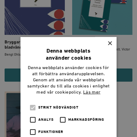
×
Bryggarhäst och andra
Essäer om läskrisen
bladvändare
Bengt Ohlsson, Catarina Starfelt, Victor
Denna webbplats
Malm
Bengt Ohlsson
använder cookies
Denna webbplats använder cookies för
att förbättra användarupplevelsen.
40 KR
120 KR
Genom att använda vår webbplats
samtycker du till alla cookies i enlighet
med vår cookiepolicy.
Läs mer
STRIKT NÖDVÄNDIGT
ANALYS
MARKNADSFÖRING
FUNKTIONER