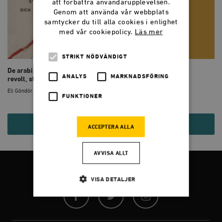
att förbättra användarupplevelsen.
Genom att använda vår webbplats
samtycker du till alla cookies i enlighet
med vår cookiepolicy.
Läs mer
STRIKT NÖDVÄNDIGT
De arabiska såren : tio år av
Muslimer i Sverige
ANALYS
MARKNADSFÖRING
revolt, stormaktsp...
Eli Göndör (red.)
Eli Göndör (red.)
FUNKTIONER
199 KR
139 KR
ACCEPTERA ALLA
AVVISA ALLT
FÖLJ OSS
VISA DETALJER
Facebook
Twitter
Instagram
Strikt nödvändigt
Analys