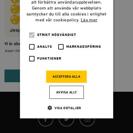
att förbättra användarupplevelsen.
Genom att använda vår webbplats
samtycker du till alla cookies i enlighet
med vår cookiepolicy.
Läs mer
STRIKT NÖDVÄNDIGT
Vi är alla individualister
ANALYS
MARKNADSFÖRING
Jesper Ahlin Marceta
FUNKTIONER
175 KR
ACCEPTERA ALLA
AVVISA ALLT
FÖLJ OSS
VISA DETALJER
Facebook
Twitter
Instagram
Strikt nödvändigt
Analys