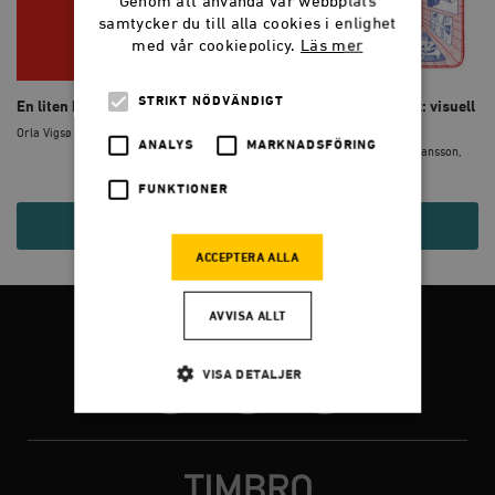
Genom att använda vår webbplats
samtycker du till alla cookies i enlighet
med vår cookiepolicy.
Läs mer
STRIKT NÖDVÄNDIGT
En liten bok om satir
Skryt, smicker och bråk: visuell
kommunikation i ...
Orla Vigsø
ANALYS
MARKNADSFÖRING
Bengt Johansson, Nicklas Håkansson,
Orla Vigsø
FUNKTIONER
215 KR
215 KR
ACCEPTERA ALLA
AVVISA ALLT
FÖLJ OSS
VISA DETALJER
Facebook
Twitter
Instagram
Strikt nödvändigt
Analys
Marknadsföring
Funktioner