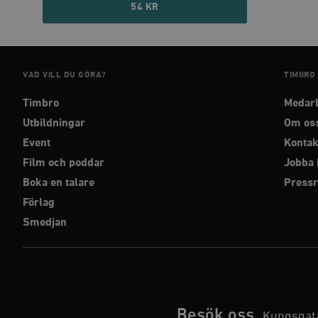
54 KR
Strikt nödvändiga kakor ti
utan strikt nödvändiga cook
VAD VILL DU GÖRA?
TIMBRO
Namn
Timbro
Medar
woocommerce_cart_has
Utbildningar
Om os
Event
Kontak
_hjFirstSeen
Film och poddar
Jobba 
Boka en talare
Press
woocommerce_items_in_
Förlag
Smedjan
wp_woocommerce_sessio
{32}
__cf_bm
_hjAbsoluteSessionInPr
Besök oss
Kungsgata