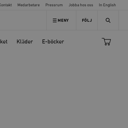
Kontakt
Medarbetare
Pressrum
Jobba hos oss
In English
MENY
FÖLJ
FÖLJ OSS
SEARCH
ket
Kläder
E-böcker