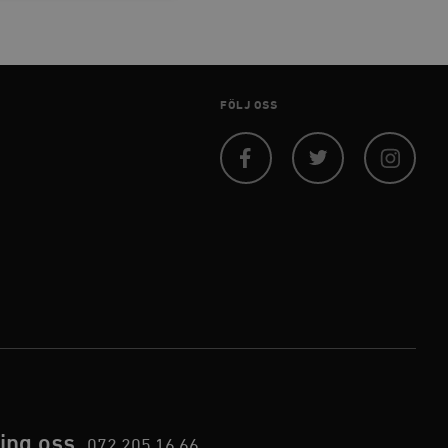
 inte användas ordentligt
FÖLJ OSS
agnens innehåll / data
Facebook
Twitter
Instagram
påra början av
essioner. Den innehåller
agnens innehåll / data
ellan människor och bots.
ör att göra giltiga
webbplats.
påra början av
essioner. Den innehåller
ing oss
072 205 16 66