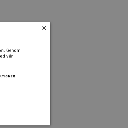
×
sen. Genom
med vår
KTIONER