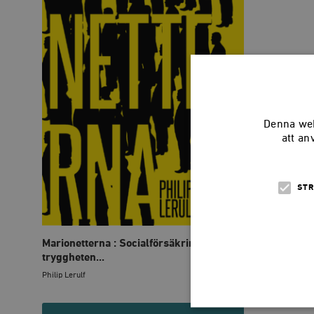
Denna web
att an
STR
Marionetterna : Socialförsäkringarna,
tryggheten...
Philip Lerulf