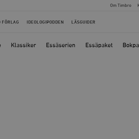
Om Timbro
O FÖRLAG
IDEOLOGIPODDEN
LÄSGUIDER
e
Klassiker
Essäserien
Essäpaket
Bokpa