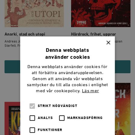
Anarki, stad och utopi
Hårdrock, frihet, uppror
×
Andreas Johansson Heinö, Catarina
Andreas Johansson Heinö, Caspian
Starfelt, Fredr...
Rehbinder, Hanna...
Denna webbplats
använder cookies
Denna webbplats använder cookies för
215 KR
185 KR
att förbättra användarupplevelsen.
Genom att använda vår webbplats
samtycker du till alla cookies i enlighet
med vår cookiepolicy.
Läs mer
STRIKT NÖDVÄNDIGT
ANALYS
MARKNADSFÖRING
FUNKTIONER