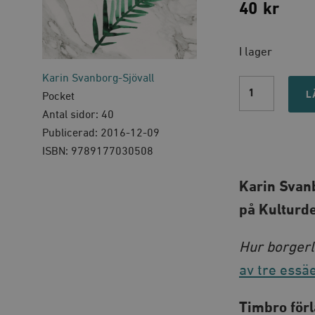
40
kr
I lager
Karin Svanborg-Sjövall
Hur
borgerlighete
L
Pocket
slutade
Antal sidor: 40
ängslas
och
Publicerad: 2016-12-09
lärde
ISBN: 9789177030508
sig
älska
staten
Karin Svanb
quantity
på Kulturd
Hur borgerl
av tre essä
Timbro för