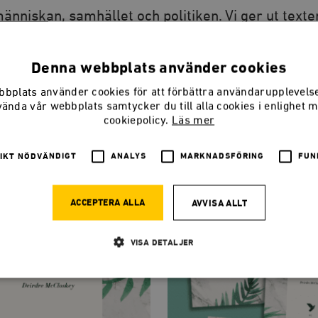
änniskan, samhället och politiken. Vi ger ut texte
till en bättre samhällsdebatt. Nya svenska origina
översättningar.
Denna webbplats använder cookies
bplats använder cookies för att förbättra användarupplevel
vända vår webbplats samtycker du till alla cookies i enlighet 
cookiepolicy.
Läs mer
IKT NÖDVÄNDIGT
ANALYS
MARKNADSFÖRING
FUN
ACCEPTERA ALLA
AVVISA ALLT
VISA DETALJER
Strikt nödvändigt
Analys
Marknadsföring
Funktioner