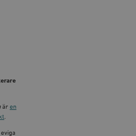
terare
n
är
en
kt
.
 eviga