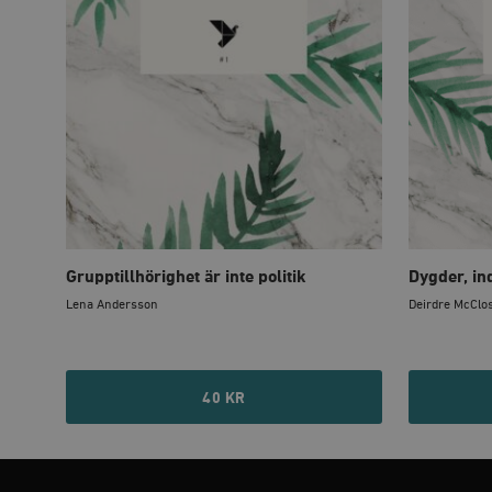
Strikt nödvändiga kakor ti
utan strikt nödvändiga cook
Namn
woocommerce_cart_has
_hjFirstSeen
woocommerce_items_in_
Grupptillhörighet är inte politik
Dygder, in
wp_woocommerce_sessio
Lena Andersson
Deirdre McClo
{32}
__cf_bm
40 KR
_hjAbsoluteSessionInPr
__cf_bm