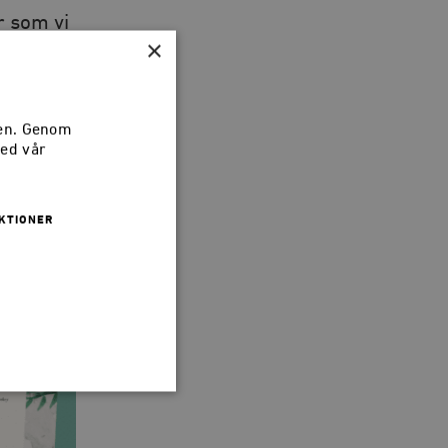
r som vi
×
ltexter
sen. Genom
med vår
KTIONER