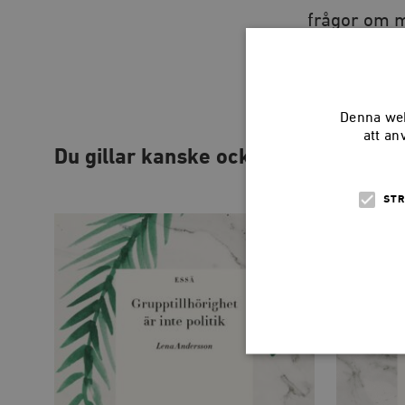
frågor om m
tror bidrar 
varvas med 
Denna web
att an
Du gillar kanske också…
STR