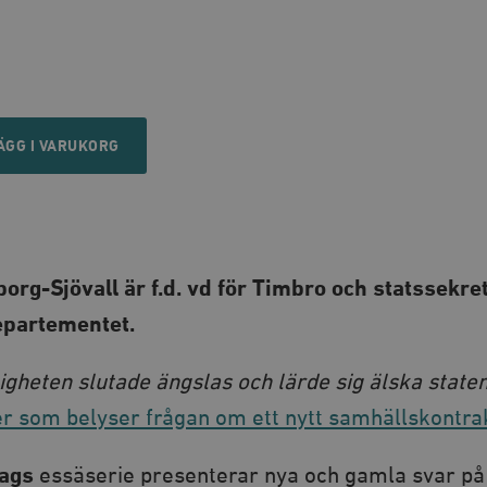
n
ÄGG I VARUKORG
org-Sjövall är f.d. vd för Timbro och statssekre
epartementet.
igheten slutade ängslas och lärde sig älska state
er som belyser frågan om ett nytt samhällskontra
lags
essäserie presenterar nya och gamla svar på