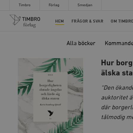
Timbro
Förlag
Smedjan
Timbro
HEM
FRÅGOR & SVAR
OM TIMBR
Alla böcker
Kommand
Hur borg
älska st
“Den ökande
auktoritet 
där borgerli
tålmodig med