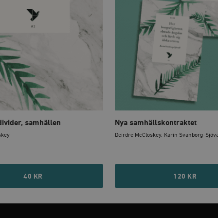
llåter kärnwebbplatsfunktioner som användarinloggning och kontohantering. Webbplatsen kan
ies.
Leverantör
Utgång
Beskrivning
/ Domän
h
Automattic
Session
Hjälper WooCommerce att avgöra när v
Inc.
ändras.
timbro.se
Hotjar Ltd
30
Cookien är inställd så att Hotjar kan s
.timbro.se
minuter
användarens resa för ett totalt antal s
ingen identifierbar information.
cart
Automattic
Session
Hjälper WooCommerce att avgöra när v
Inc.
ändras.
timbro.se
divider, samhällen
Nya samhällskontraktet
n_[abcdef0123456789]
timbro.se
2 dagar
skey
Deirdre McCloskey, Karin Svanborg-Sjöval
Cloudflare
30
Denna cookie används för att skilja m
Inc.
minuter
Detta är fördelaktigt för webbplatsen f
.myfonts.net
rapporter om användningen av deras 
40 KR
120 KR
ogress
Hotjar Ltd
30
Cookien är inställd så att Hotjar kan s
.timbro.se
minuter
användarens resa för ett totalt antal s
ingen identifierbar information.
Cloudflare
30
Denna cookie används för att skilja m
Inc.
minuter
Detta är fördelaktigt för webbplatsen f