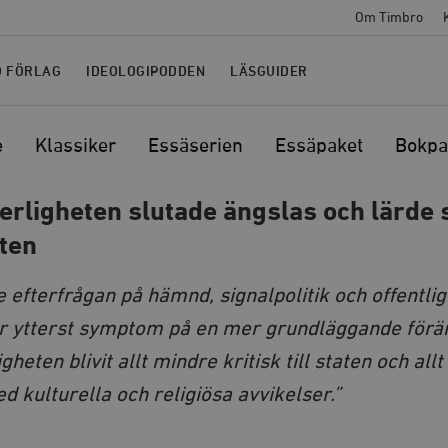
Om Timbro
O FÖRLAG
IDEOLOGIPODDEN
LÄSGUIDER
e
Klassiker
Essäserien
Essäpaket
Bokpa
erligheten slutade ängslas och lärde 
aten
 efterfrågan på hämnd, signalpolitik och offentlig
är ytterst symptom på en mer grundläggande förä
gheten blivit allt mindre kritisk till staten och all
 kulturella och religiösa avvikelser.”