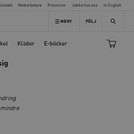
Kontakt
Medarbetare
Pressrum
Jobba hos oss
In English
MENY
FÖLJ
FÖLJ OSS
SEARCH
ket
Kläder
E-böcker
sig
ndring
t mindre