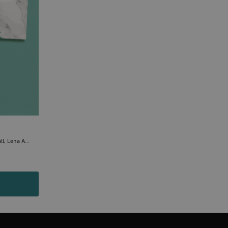
 inte användas ordentligt
agnens innehåll / data
påra början av
essioner. Den innehåller
agnens innehåll / data
l, Lena A...
ellan människor och bots.
ör att göra giltiga
webbplats.
påra början av
essioner. Den innehåller
ellan människor och bots.
ör att göra giltiga