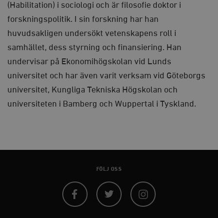
(Habilitation) i sociologi och är filosofie doktor i
Marknadsföring
Funktioner
forskningspolitik.
I sin forskning har han
Strikt nödvändiga kakor tillåter
huvudsakligen undersökt vetenskapens roll i
kärnwebbplatsfunktioner som användarinloggning
och kontohantering. Webbplatsen kan inte användas
samhället, dess styrning och finansiering.
Han
ordentligt utan strikt nödvändiga cookies.
undervisar på Ekonomihögskolan vid Lunds
Leverantör
Namn
U
/ Domän
universitet och har även varit verksam vid Göteborgs
woocommerce_cart_hash
Automattic
S
universitet, Kungliga Tekniska Högskolan och
Inc.
timbro.se
universiteten i Bamberg och Wuppertal i Tyskland.
_hjFirstSeen
Hotjar Ltd
.timbro.se
m
FÖLJ OSS
Facebook
Twitter
Instagram