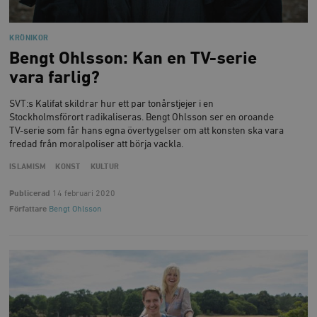
KRÖNIKOR
Leverantör
Namn
Utgång
B
Bengt Ohlsson: Kan en TV-serie
/ Domän
Leverantör /
Namn
Utgång
Beskrivning
vara farlig?
_ga
Google LLC
1 år 1
D
Domän
.timbro.se
månad
a
U
YSC
Google LLC
Session
Denna cookie 
SVT:s Kalifat skildrar hur ett par tonårstjejer i en
e
.youtube.com
av YouTube fö
G
Stockholmsförort radikaliseras. Bengt Ohlsson ser en oroande
spåra visning
a
inbäddade vi
TV-serie som får hans egna övertygelser om att konsten ska vara
a
fredad från moralpoliser att börja vackla.
u
VISITOR_INFO1_LIVE
Google LLC
6
Denna cookie 
t
.youtube.com
månader
av Youtube fö
g
ISLAMISM
KONST
KULTUR
hålla reda på
k
användarinst
i
för Youtube-v
Publicerad
14 februari 2020
w
inbäddade i
a
webbplatser;
Författare
Bengt Ohlsson
s
också avgör
f
webbplatsbe
w
använder den
eller gamla 
_gid
Google LLC
1 dag
D
av Youtube-
.timbro.se
G
gränssnittet.
o
v
mailchimp_landing_site
Mailchimp
28 dagar
o
timbro.se
o