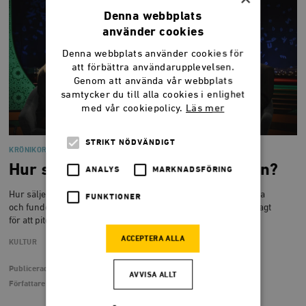
Denna webbplats
använder cookies
Denna webbplats använder cookies för
att förbättra användarupplevelsen.
Genom att använda vår webbplats
samtycker du till alla cookies i enlighet
med vår cookiepolicy.
Läs mer
STRIKT NÖDVÄNDIGT
KRÖNIKOR
Hur skulle Kafka pitcha Processen?
ANALYS
MARKNADSFÖRING
Hur säljer man in sin bok? Bengt Ohlsson svettas i Babels soffa
FUNKTIONER
och funderar över vad världslitteraturens stora namn hade sagt
för att pitcha in sina böcker.
ACCEPTERA ALLA
KULTUR
LITTERATUR
Publicerad
16 maj 2020
AVVISA ALLT
Författare
Bengt Ohlsson