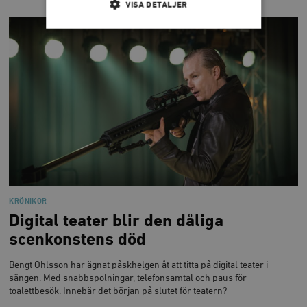
VISA DETALJER
Strikt nödvändigt
Analys
Marknadsföring
Funktioner
Strikt nödvändiga kakor tillåter
kärnwebbplatsfunktioner som användarinloggning
och kontohantering. Webbplatsen kan inte användas
ordentligt utan strikt nödvändiga cookies.
Leverantör
Namn
U
/ Domän
woocommerce_cart_hash
Automattic
S
Inc.
KRÖNIKOR
timbro.se
Digital teater blir den dåliga
scenkonstens död
_hjFirstSeen
Hotjar Ltd
.timbro.se
m
Bengt Ohlsson har ägnat påskhelgen åt att titta på digital teater i
sängen. Med snabbspolningar, telefonsamtal och paus för
toalettbesök. Innebär det början på slutet för teatern?