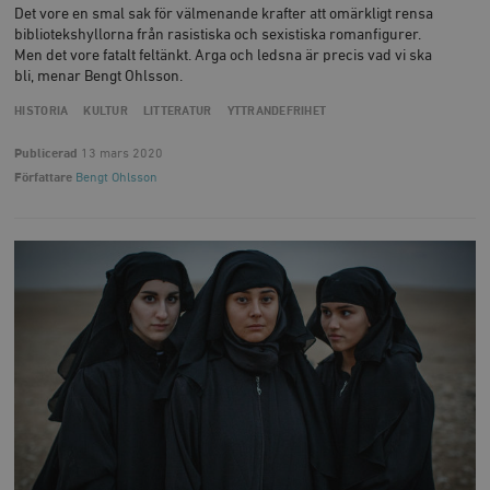
Det vore en smal sak för välmenande krafter att omärkligt rensa
_hjAbsoluteSessionInProgress
Hotjar Ltd
bibliotekshyllorna från rasistiska och sexistiska romanfigurer.
.timbro.se
m
Men det vore fatalt feltänkt. Arga och ledsna är precis vad vi ska
bli, menar Bengt Ohlsson.
HISTORIA
KULTUR
LITTERATUR
YTTRANDEFRIHET
Publicerad
13 mars 2020
Författare
Bengt Ohlsson
__cf_bm
Cloudflare
Inc.
m
.vimeo.com