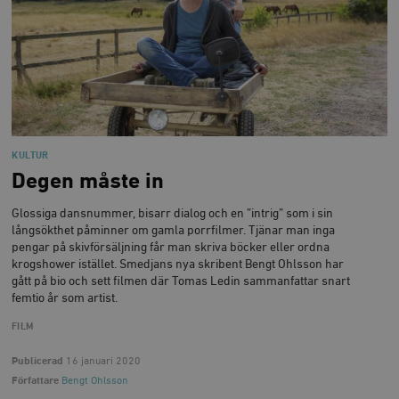
__cf_bm
Cloudflare
30
Denna cookie
_gat_UA-19195086-1
.timbro.se
54
D
Inc.
minuter
för att skilja
sekunder
c
.podbean.com
människor oc
G
Detta är förd
m
för webbplat
i
att göra gilti
i
rapporter o
e
användningen
si
deras webbpl
_
a
_fbp
Meta
3
Används av F
s
Platform Inc.
månader
för att lever
p
.timbro.se
serie
KULTUR
t
reklamproduk
Degen måste in
såsom realti
_ga_YBG49SLCTY
.timbro.se
1 år 1
D
från
månad
G
tredjepartsa
b
Glossiga dansnummer, bisarr dialog och en ”intrig” som i sin
vuid
Vimeo.com
1 år 1
Dessa kakor 
långsökthet påminner om gamla porrfilmer. Tjänar man inga
_hjSessionUser_675006
.timbro.se
1 år
Inc.
månad
av Vimeo-
pengar på skivförsäljning får man skriva böcker eller ordna
.vimeo.com
videospelare
_hjIncludedInSessionSample_675006
.timbro.se
2
krogshower istället. Smedjans nya skribent Bengt Ohlsson har
webbplatser.
minuter
gått på bio och sett filmen där Tomas Ledin sammanfattar snart
femtio år som artist.
_hjSession_675006
.timbro.se
30
minuter
FILM
Publicerad
16 januari 2020
Författare
Bengt Ohlsson