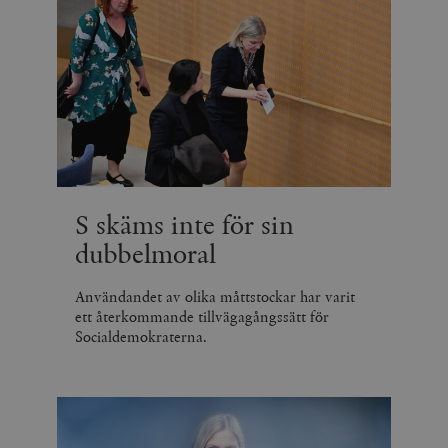
S skäms inte för sin
dubbelmoral
Användandet av olika måttstockar har varit
ett återkommande tillvägagångssätt för
Socialdemokraterna.