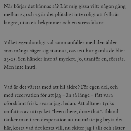
När börjar det kännas så? Låt mig gissa vilt: någon gång
mellan 23 och 25 är det plötsligt inte roligt att fylla år
längre, utan ett bekymmer och en stressfaktor.
Vilket egendomligt väl sammanfaller med den ålder
som många säger sig stanna i, oavsett hur gamla de blir:
23-25. Sen händer inte så mycket. Jo, utanför en, förstås.
Men inte inuti.
Vad är det värsta med att bli äldre? För egen del, och
med reservation för att jag – än så länge – fått vara
oförskämt frisk, svarar jag: ledan. Att alltmer tycks
omfattas av uttrycket ”been there, done that”. Ibland
tänker man i ren desperation att nu måste jag bryta det
här, kosta vad det kosta vill, nu skiter jag i allt och sätter