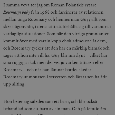
I samma veva ser jag om Roman Polanskis rysare
Rosemarys baby
från 1968 och fascineras av relationen
mellan unga Rosemary och hennes man Guy; allt som
sker i ögonvrån, i deras sätt att förhålla sig till varandra i
vardagliga situationer. Som när den virriga granntanten
kommit över med varsin kopp chokladmousse åt dem,
och Rosemary tycker att den har en märklig bismak och
säger att hon inte vill ha. Guy blir misslynt – vilket har
sina ruggiga skäl, men det vet ju varken tittaren eller
Rosemary – och när han lämnar bordet skedar
Rosemary ut moussen i servetten och låtsas sen ha ätit
upp allting.
Hon beter sig således som ett barn, och blir också
behandlad som ett barn av sin man. Och på femtio års