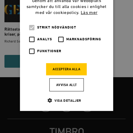
Genom att använda vår webbplats
samtycker du till alla cookies i enlighet
med vår cookiepolicy.
Läs mer
STRIKT NÖDVÄNDIGT
Rättsstaten Sverige: Skandaler,
kriser, politik
ANALYS
MARKNADSFÖRING
Richard Sannerholm
FUNKTIONER
195 KR
ACCEPTERA ALLA
AVVISA ALLT
FÖLJ OSS
VISA DETALJER
Facebook
Twitter
Instagram
Strikt nödvändigt
Analys
Marknadsföring
Funktioner