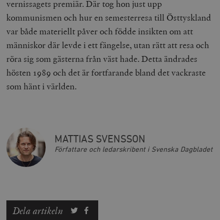
vernissagets premiär. Där tog hon just upp
Inc.
timbro.se
kommunismen och hur en semesterresa till Östtyskland
var både materiellt påver och födde insikten om att
människor där levde i ett fängelse, utan rätt att resa och
wp_woocommerce_session_[abcdef0123456789]
timbro.se
2
{32}
röra sig som gästerna från väst hade. Detta ändrades
__cf_bm
Cloudflare
hösten 1989 och det är fortfarande bland det vackraste
Inc.
m
.myfonts.net
som hänt i världen.
MATTIAS SVENSSON
Författare och ledarskribent i Svenska Dagbladet
_hjAbsoluteSessionInProgress
Hotjar Ltd
.timbro.se
m
Dela artikeln