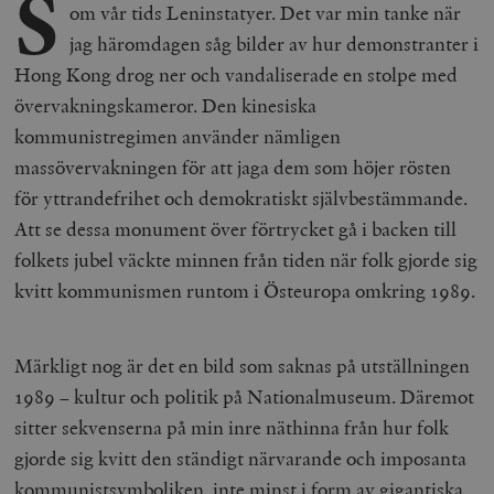
S
om vår tids Leninstatyer. Det var min tanke när
jag häromdagen såg bilder av hur demonstranter i
Hong Kong drog ner och vandaliserade en stolpe med
övervakningskameror. Den kinesiska
kommunistregimen använder nämligen
massövervakningen för att jaga dem som höjer rösten
för yttrandefrihet och demokratiskt självbestämmande.
Att se dessa monument över förtrycket gå i backen till
folkets jubel väckte minnen från tiden när folk gjorde sig
kvitt kommunismen runtom i Östeuropa omkring 1989.
Märkligt nog är det en bild som saknas på utställningen
1989 – kultur och politik
på Nationalmuseum. Däremot
sitter sekvenserna på min inre näthinna från hur folk
gjorde sig kvitt den ständigt närvarande och imposanta
kommunistsymboliken, inte minst i form av gigantiska