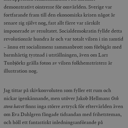
demonstrativt ointresse för omvärlden. Sverige var
Strikt nödvändiga kakor tillåter
kärnwebbplatsfunktioner som användarinloggning
fortfarande fram till den ekonomiska krisen något år
och kontohantering. Webbplatsen kan inte användas
ordentligt utan strikt nödvändiga cookies.
senare sig självt nog, fast allt färre var särskilt
imponerade av resultatet. Socialdemokratin fyllde detta
Leverantör
Namn
U
/ Domän
revolutionsår hundra år och var totalt vilsen i sin samtid
woocommerce_cart_hash
Automattic
S
– ännu ett socialismens sammanbrott som förbigås med
Inc.
timbro.se
barmhärtig tystnad i utställningen, även om Lars
Tunbjörks grälla foton av vilsen folkhemstristess är
illustration nog.
_hjFirstSeen
Hotjar Ltd
.timbro.se
m
Jag tittar på skivkonvoluten som fyller ett rum och
nickar igenkännande, men utöver Jakob Hellmans
Och
stora havet
finns inga större avtryck för eftervärlden även
om Eva Dahlgren fångade tidsandan med frihetsteman,
och höll ett fantastiskt inledningsanförande på
woocommerce_items_in_cart
Automattic
S