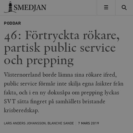
Timbro
MENY
PODDAR
46: Förtryckta rökare,
partisk public service
och prepping
Västernorrland borde lämna sina rökare ifred,
public service förmår inte skilja egna åsikter från
fakta, och i en ny dokusåpa om prepping lyckas
SVT sätta fingret på samhällets bristande
krisberedskap.
LARS ANDERS JOHANSSON, BLANCHE SANDE
7 MARS
2019