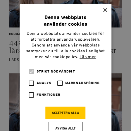
×
Denna webbplats
använder cookies
Denna webbplats använder cookies för
PODDAR
44: Skatteavdrag, terrorism,
att förbättra användarupplevelsen.
Genom att använda vår webbplats
lärare och provocerande konst
samtycker du till alla cookies i enlighet
med vår cookiepolicy.
Läs mer
LARS ANDERS JOHANSSON, BLANCHE SANDE
STRIKT NÖDVÄNDIGT
ANALYS
MARKNADSFÖRING
FUNKTIONER
ACCEPTERA ALLA
AVVISA ALLT