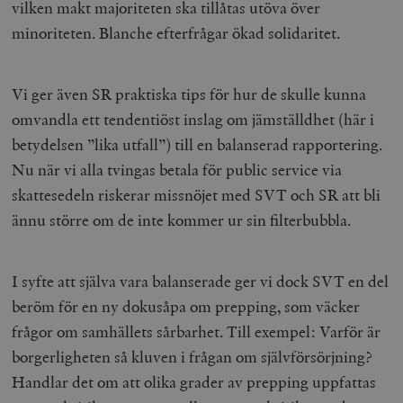
vilken makt majoriteten ska tillåtas utöva över
minoriteten. Blanche efterfrågar ökad solidaritet.
Vi ger även SR praktiska tips för hur de skulle kunna
omvandla ett tendentiöst inslag om jämställdhet (här i
betydelsen ”lika utfall”) till en balanserad rapportering.
Nu när vi alla tvingas betala för public service via
skattesedeln riskerar missnöjet med SVT och SR att bli
ännu större om de inte kommer ur sin filterbubbla.
I syfte att själva vara balanserade ger vi dock SVT en del
beröm för en ny dokusåpa om prepping, som väcker
frågor om samhällets sårbarhet. Till exempel: Varför är
borgerligheten så kluven i frågan om självförsörjning?
Handlar det om att olika grader av prepping uppfattas