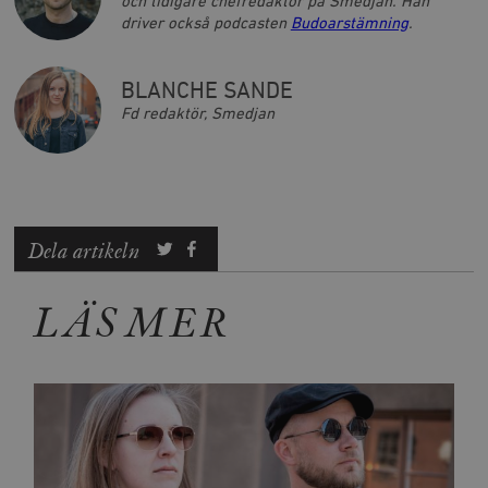
och tidigare chefredaktör på Smedjan. Han
driver också podcasten
Budoarstämning
.
BLANCHE SANDE
Fd redaktör, Smedjan
Dela artikeln
LÄS MER