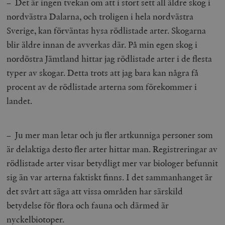
– Det är ingen tvekan om att i stort sett all äldre skog i
nordvästra Dalarna, och troligen i hela nordvästra
Sverige, kan förväntas hysa rödlistade arter. Skogarna
blir äldre innan de avverkas där. På min egen skog i
nordöstra Jämtland hittar jag rödlistade arter i de flesta
typer av skogar. Detta trots att jag bara kan några få
procent av de rödlistade arterna som förekommer i
landet.
– Ju mer man letar och ju fler artkunniga personer som
är delaktiga desto fler arter hittar man. Registreringar av
rödlistade arter visar betydligt mer var biologer befunnit
sig än var arterna faktiskt finns. I det sammanhanget är
det svårt att säga att vissa områden har särskild
betydelse för flora och fauna och därmed är
nyckelbiotoper.