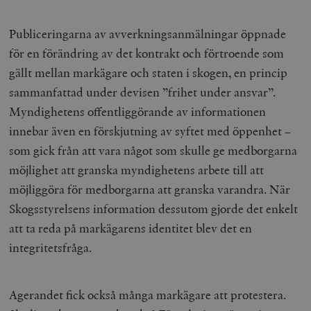
__cf_bm
Cloudflare
Inc.
m
Publiceringarna av avverkningsanmälningar öppnade
.myfonts.net
för en förändring av det kontrakt och förtroende som
gällt mellan markägare och staten i skogen, en princip
sammanfattad under devisen ”frihet under ansvar”.
Myndighetens offentliggörande av informationen
innebar även en förskjutning av syftet med öppenhet –
som gick från att vara något som skulle ge medborgarna
_hjAbsoluteSessionInProgress
Hotjar Ltd
möjlighet att granska myndighetens arbete till att
.timbro.se
m
möjliggöra för medborgarna att granska varandra. När
Skogsstyrelsens information dessutom gjorde det enkelt
att ta reda på markägarens identitet blev det en
integritetsfråga.
Agerandet fick också många markägare att protestera.
__cf_bm
Cloudflare