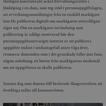
Slutligen konstaterade också Förvaltningsrätten i
Inc.
m
.vimeo.com
Jönköping i en dom, som tog stöd i personuppgiftslagen,
att avverkningsanmälningar från en enskild markägare
inte får publiceras digitalt om markägaren uttryckligen
säger nej. Om en markägares invändning mot
publicering är sakligt motiverad bör den
personuppgiftsansvariges intresse av att publicera
uppgifter endast i undantagsfall anses väga över,
resonerar domstolen som i det granskade fallet inte fann
någon anledning att bortse från markägarens önskemål
Leverantör
om att uppgifterna in skulle publiceras.
Namn
Utgång
B
/ Domän
Leverantör /
Namn
Utgång
Beskrivning
_ga
Google LLC
1 år 1
D
Domän
.timbro.se
månad
a
Samma dag som domen föll beslutade Skogsstyrelsen att
U
YSC
Google LLC
Session
Denna cookie 
e
.youtube.com
av YouTube fö
överklaga målet till kammarrätten.
G
spåra visning
a
inbäddade vi
a
u
VISITOR_INFO1_LIVE
Google LLC
6
Denna cookie 
t
.youtube.com
månader
av Youtube fö
g