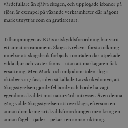
värdefullare än själva skogen, och upplogade isbanor på
sjöar, är exempel på växande verksamheter där någons
mark utnyttjas som en gratisresurs.
Tillämpningen av EU:s artskyddsförordning har varit
ett annat orosmoment. Skogsstyrelsens första tolkning
innebar att skogsbruk förbjöds i områden där utpekade
vilda djur och växter fanns – utan att markägaren fick
ersättning. Men Mark- och miljödomstolen slog i
oktober 2017 fast, i den så kallade Lavskrikedomen, att
Skogsstyrelsen gjorde fel borde och borde ha vägt
egendomsskyddet mot naturvårdsintresset. Även denna
gång valde Skogsstyrelsen att överklaga, eftersom en
annan dom kring artskyddsförordningen men kring en
annan fågel – tjäder – pekar i en annan riktning.