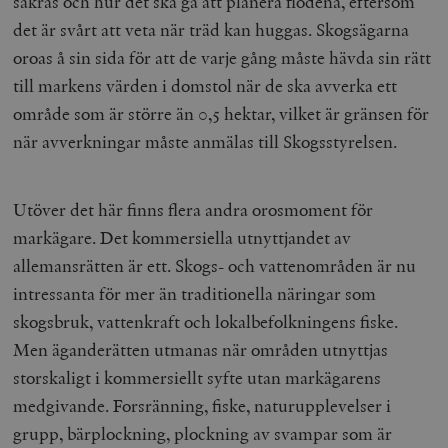
säkras och hur det ska gå att planera flödena, eftersom
det är svårt att veta när träd kan huggas. Skogsägarna
oroas å sin sida för att de varje gång måste hävda sin rätt
till markens värden i domstol när de ska avverka ett
område som är större än 0,5 hektar, vilket är gränsen för
när avverkningar måste anmälas till Skogsstyrelsen.
Utöver det här finns flera andra orosmoment för
markägare. Det kommersiella utnyttjandet av
allemansrätten är ett. Skogs- och vattenområden är nu
intressanta för mer än traditionella näringar som
skogsbruk, vattenkraft och lokalbefolkningens fiske.
Men äganderätten utmanas när områden utnyttjas
storskaligt i kommersiellt syfte utan markägarens
medgivande. Forsränning, fiske, naturupplevelser i
grupp, bärplockning, plockning av svampar som är