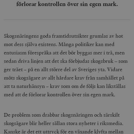
förlorar kontrollen över sin egen mark.
Skogsnäringens goda framtidsutsikter grumlas av hot
mot dess själva existens. Många politiker kan med
entusiasm förespråka att det bör byggas mer i trä, men
sedan driva linjen att det ska förbjudas skogsbruk – som
ger träet – på en allt större del av Sveriges yta. Vidare
möts skogsägare av allt hårdare krav från samhället på
att ta naturhänsyn – krav som om de följs kan likställas
med att de förlorar kontrollen över sin egen mark.
De problem som drabbar skogsnäringen och särskilt
skogsägare blir heller sällan stora nyheter i riksmedia.
Kanske är det ett uttryck för en växande klyfta mellan