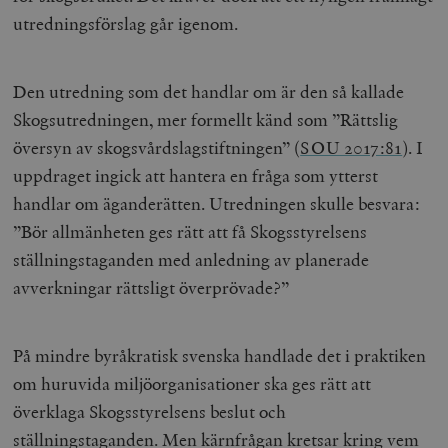
b
utredningsförslag går igenom.
vuid
Vimeo.com
1 år 1
Dessa kakor 
_hjSessionUser_675006
.timbro.se
1 år
Inc.
månad
av Vimeo-
.vimeo.com
videospelare
_hjIncludedInSessionSample_675006
.timbro.se
2
webbplatser.
minuter
Den utredning som det handlar om är den så kallade
_hjSession_675006
.timbro.se
30
Skogsutredningen, mer formellt känd som ”Rättslig
minuter
översyn av skogsvårdslagstiftningen” (
SOU 2017:81
).
I
uppdraget ingick att hantera en fråga som ytterst
handlar om äganderätten. Utredningen skulle besvara:
”Bör allmänheten ges rätt att få Skogsstyrelsens
ställningstaganden med anledning av planerade
avverkningar rättsligt överprövade?”
På mindre byråkratisk svenska handlade det i praktiken
om huruvida miljöorganisationer ska ges rätt att
överklaga Skogsstyrelsens beslut och
ställningstaganden. Men kärnfrågan kretsar kring vem