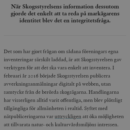
/ Domän
När Skogsstyrelsens information dessutom
woocommerce_cart_hash
Automattic
S
gjorde det enkelt att ta reda på markägarens
Inc.
identitet blev det en integritetsfråga.
timbro.se
_hjFirstSeen
Hotjar Ltd
.timbro.se
m
Det som har gjort frågan om sådana föreningars egna
inventeringar särskilt laddad, är att Skogsstyrelsen gav
verktygen för att det ska vara enkelt att inventera. I
februari år 2016 började Skogsstyrelsen publicera
avverkningsanmälningar digitalt på webben, utan
samtycke från de berörda skogsägarna. Handlingarna
woocommerce_items_in_cart
Automattic
S
har visserligen alltid varit offentliga, men blev plötsligt
Inc.
timbro.se
tillgängliga för allmänheten i realtid. Syftet med
nätpubliceringarna var
uttryckligen
att öka möjligheten
att tillvarata natur- och kulturvårdsmiljöns intressen.
wp_woocommerce_session_[abcdef0123456789]
timbro.se
2
{32}