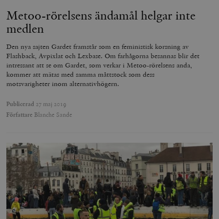
Metoo-rörelsens ändamål helgar inte
medlen
Den nya sajten Gardet framstår som en feministisk korsning av
Flashback, Avpixlat och Lexbase. Om farhågorna besannas blir det
intressant att se om Gardet, som verkar i Metoo-rörelsens anda,
kommer att mätas med samma måttstock som dess
motsvarigheter inom alternativhögern.
Publicerad
27 maj 2019
Författare
Blanche Sande