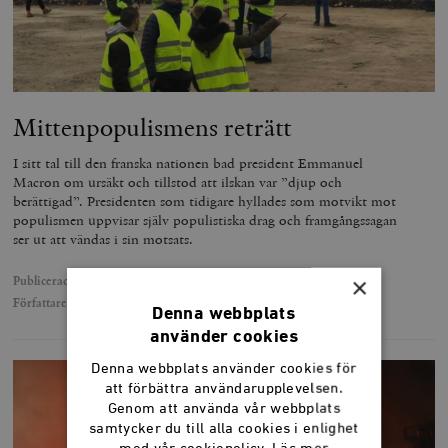
Mittenpopulismens reträtt
I sitt tal till den franska nationen bad president Emmanuel
Macron om ursäkt och tillstod att ilskan var ”djup och
berättigad”. Presidenten som tidigare hyllades som motvikt mot
populismen uppvisar själv populistiska drag och framgångssagan
ser ut att vändas i sin motsats.
×
Publicerad
13 december 2018
Författare
Lars Anders Johansson
Denna webbplats
använder cookies
Denna webbplats använder cookies för
att förbättra användarupplevelsen.
Genom att använda vår webbplats
samtycker du till alla cookies i enlighet
med vår cookiepolicy.
Läs mer