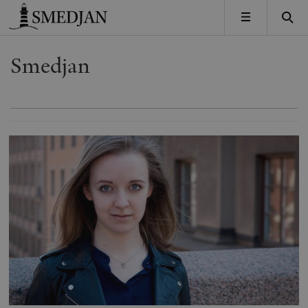
Timbro
MENY
Smedjan