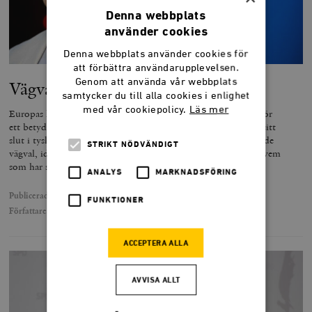
Denna webbplats
använder cookies
Denna webbplats använder cookies för
att förbättra användarupplevelsen.
Genom att använda vår webbplats
Vägvalet efter Merkel
samtycker du till alla cookies i enlighet
med vår cookiepolicy.
Läs mer
Europas kanske viktigaste politiska parti, tyska CDU, står inför
ett betydelsefullt partiledarval när epoken Merkel närmar sig sitt
slut i tysk och europeisk politik. Gustaf Reinfeldt skriver om de
STRIKT NÖDVÄNDIGT
vägval, ideologiska och strategiska, partiet står inför, och om vem
som har störst chans att bli Tysklands nästa förbundskansler.
ANALYS
MARKNADSFÖRING
Publicerad
16 november 2020
FUNKTIONER
Författare
Gustaf Reinfeldt
ACCEPTERA ALLA
AVVISA ALLT