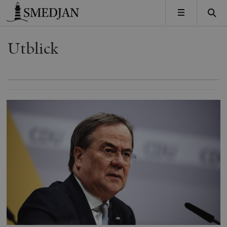
Timbro
MENY
Utblick