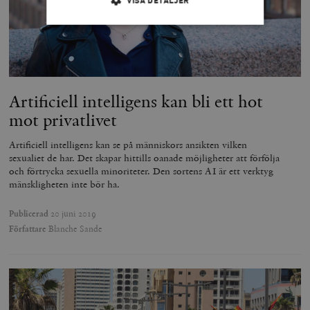
VISA DETALJER
Strikt nödvändigt
Analys
Marknadsföring
Funktioner
Artificiell intelligens kan bli ett hot
Strikt nödvändiga kakor tillåter
kärnwebbplatsfunktioner som användarinloggning
mot privatlivet
och kontohantering. Webbplatsen kan inte användas
ordentligt utan strikt nödvändiga cookies.
Artificiell intelligens kan se på människors ansikten vilken
Leverantör
sexualiet de har. Det skapar hittills oanade möjligheter att förfölja
Namn
U
/ Domän
och förtrycka sexuella minoriteter. Den sortens AI är ett verktyg
mänskligheten inte bör ha.
woocommerce_cart_hash
Automattic
S
Inc.
timbro.se
Publicerad
20 juni 2019
Författare
Blanche Sande
_hjFirstSeen
Hotjar Ltd
.timbro.se
m