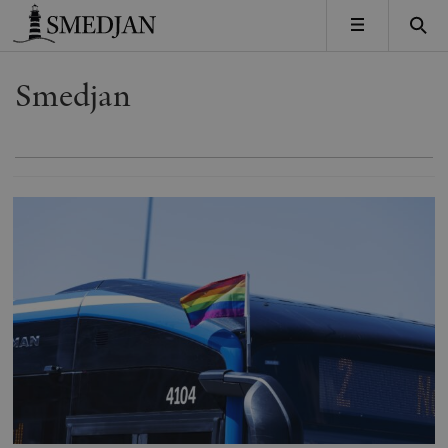
Timbro
MENY
Smedjan