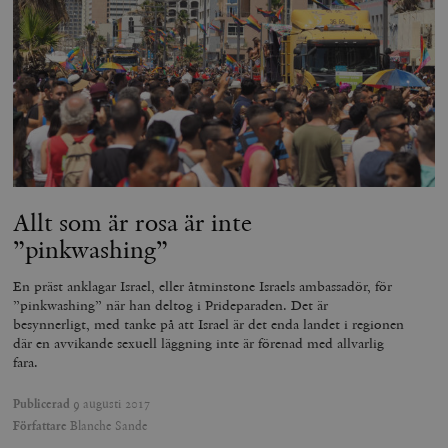
woocommerce_items_in_cart
Automattic
S
Inc.
timbro.se
wp_woocommerce_session_[abcdef0123456789]
timbro.se
2
Allt som är rosa är inte
{32}
”pinkwashing”
__cf_bm
Cloudflare
Inc.
m
En präst anklagar Israel, eller åtminstone Israels ambassadör, för
.myfonts.net
”pinkwashing” när han deltog i Prideparaden. Det är
besynnerligt, med tanke på att Israel är det enda landet i regionen
där en avvikande sexuell läggning inte är förenad med allvarlig
fara.
Publicerad
9 augusti 2017
Författare
Blanche Sande