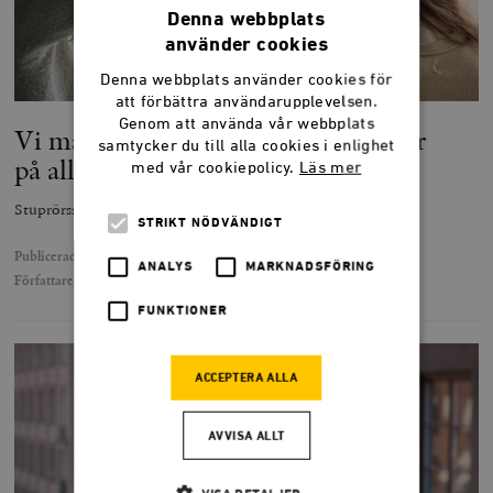
Denna webbplats
använder cookies
Denna webbplats använder cookies för
att förbättra användarupplevelsen.
Genom att använda vår webbplats
Vi måste ta våld i lesbiska relationer
samtycker du till alla cookies i enlighet
på allvar
med vår cookiepolicy.
Läs mer
Stuprörsseendet om mäns våld mot kvinnor måste försvinna.
STRIKT NÖDVÄNDIGT
Publicerad
29 juli 2025
ANALYS
MARKNADSFÖRING
Författare
Karin Pettersson
FUNKTIONER
ACCEPTERA ALLA
AVVISA ALLT