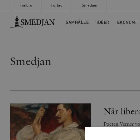
Timbro
Förlag
Smedjan
Timbro
SAMHÄLLE
IDÉER
EKONOMI
Smedjan
När liber
Poeten Verner vo
samhällsdebatt, 
Liberalen Heidens