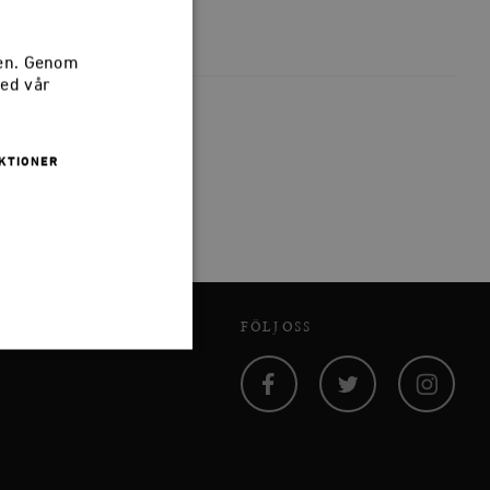
sen. Genom
med vår
KTIONER
FÖLJ OSS
Facebook
Twitter
Instagram
 inte användas ordentligt