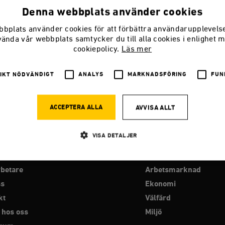
Denna webbplats använder cookies
bplats använder cookies för att förbättra användarupplevel
vända vår webbplats samtycker du till alla cookies i enlighet 
cookiepolicy.
Läs mer
IKT NÖDVÄNDIGT
ANALYS
MARKNADSFÖRING
FUN
ACCEPTERA ALLA
AVVISA ALLT
VISA DETALJER
RO
PROGRAMOMRÅDEN
betare
Arbetsmarknad
Strikt nödvändigt
Analys
Marknadsföring
Funktioner
ss
Ekonomi
llåter kärnwebbplatsfunktioner som användarinloggning och kontohantering. Webbplatsen kan
kt
Välfärd
ies.
 hos oss
Miljö
Leverantör
Utgång
Beskrivning
/ Domän