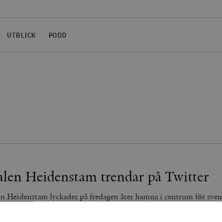
UTBLICK
PODD
alen Heidenstam trendar på Twitter
n Heidenstam lyckades på fredagen åter hamna i centrum för sven
hundra år efter den uppslitande konflikten med August Strindberg
tam har åter blivit ett slagträ för nationalister och socialdemokra