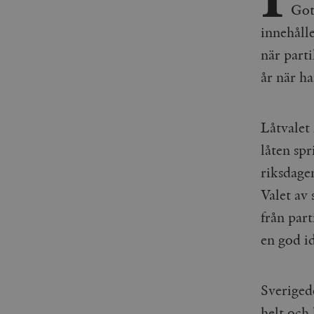
Got
innehålle
när part
år när h
Låtvalet
låten spr
riksdagen
Valet av 
från par
en god i
Sveriged
helt och 