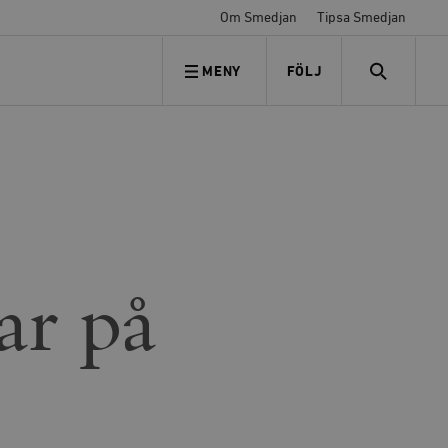
Om Smedjan
Tipsa Smedjan
MENY
FÖLJ
FÖLJ OSS
SEARCH
ar på