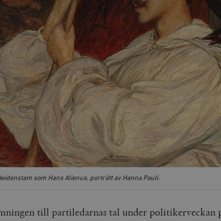
eidenstam som Hans Alienus, porträtt av Hanna Pauli.
mningen till partiledarnas tal under politikerveckan 