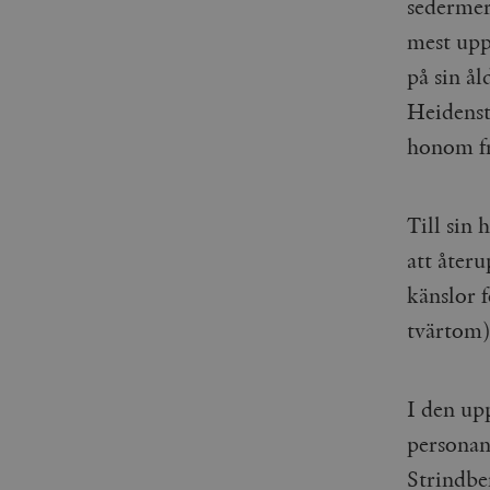
sedermer
_gid
mailchimp_landing_site
mest upp
__cf_bm
på sin ål
_gat_UA-19195086-1
Heidenst
_fbp
honom fr
_ga_YBG49SLCTY
vuid
Till sin
_hjSessionUser_675006
_hjIncludedInSessionSa
att åter
känslor f
_hjSession_675006
tvärtom)
I den up
personan
Strindbe