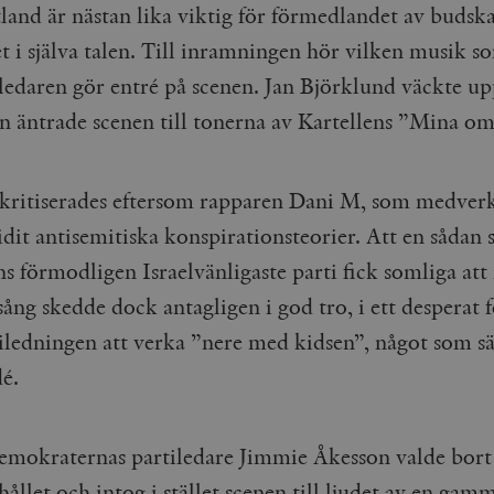
land är nästan lika viktig för förmedlandet av budsk
t i själva talen. Till inramningen hör vilken musik s
iledaren gör entré på scenen. Jan Björklund väckte up
an äntrade scenen till tonerna av Kartellens ”Mina o
 kritiserades eftersom rapparen Dani M, som medverk
idit antisemitiska konspirationsteorier. Att en sådan 
s förmodligen Israelvänligaste parti fick somliga att 
sång skedde dock antagligen i god tro, i ett desperat 
tiledningen att verka ”nere med kidsen”, något som sä
dé.
emokraternas partiledare Jimmie Åkesson valde bor
hållet och intog i
stället scenen till ljudet av en gam