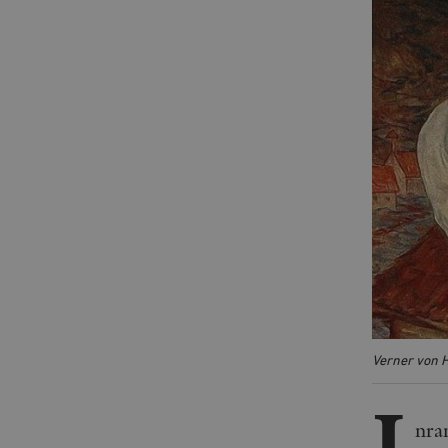
Verner von H
I
nra