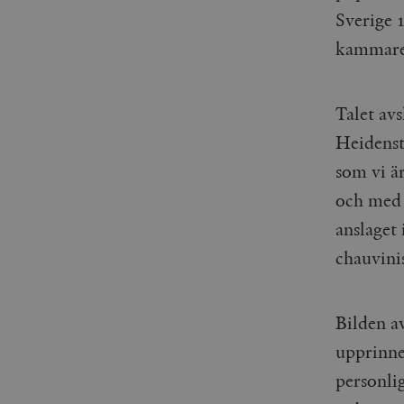
woocommerce_items_in_
Sverige 
kammare
wp_woocommerce_sessio
{32}
__cf_bm
Talet av
Heidenst
_hjAbsoluteSessionInPr
som vi är
__cf_bm
och med 
anslaget 
chauvinis
Namn
Namn
Bilden a
_ga
YSC
upprinne
VISITOR_INFO1_LIVE
personli