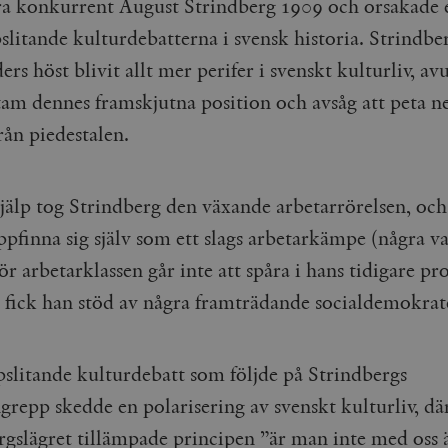
a konkurrent August Strindberg 1909 och orsakade 
Google LLC
1 dag
Denna cookie ställs in av Google Analytics. Den l
Mailchimp
28 dagar
.timbro.se
unikt värde för varje besökt sida och används fö
timbro.se
slitande kulturdebatterna i svensk historia. Strindbe
sidvisningar.
Cloudflare
30
Denna cookie används för att skilja mellan människor och bot
ders höst blivit allt mer perifer i svenskt kulturliv
,
avu
.timbro.se
54
Detta är en mönstertyps-cookie som har ställts in
Inc.
minuter
för webbplatsen för att göra giltiga rapporter om användnin
sekunder
mönsterelementet i namnet innehåller det unika i
.podbean.com
am dennes framskjutna position och avsåg att peta n
kontot eller webbplatsen det hänför sig till. Det 
som används för att begränsa mängden data som 
Meta
3
Används av Facebook för att leverera en serie reklamproduk
ån piedestalen.
webbplatser med hög trafikvolym.
Platform Inc.
månader
från tredjepartsannonsörer
.timbro.se
.timbro.se
1 år 1
Denna cookie används av Google Analytics för at
månad
sessionstillståndet.
Vimeo.com
1 år 1
Dessa kakor används av Vimeo-videospelaren på webbplatse
Inc.
månad
 hjälp tog Strindberg den växande arbetarrörelsen, o
.timbro.se
1 år
.vimeo.com
mple_675006
.timbro.se
2
uppfinna sig själv som ett slags arbetarkämpe (några 
minuter
ör arbetarklassen går inte att spåra i hans tidigare p
.timbro.se
30
minuter
 fick han stöd av några framträdande socialdemokrat
pslitande kulturdebatt som följde på Strindbergs
grepp skedde en polarisering av svenskt kulturliv, dä
rgslägret tillämpade principen ”är man inte med oss