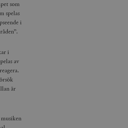
apet som
om spelas
pseende i
mråden”.
ar i
spelas av
reagera.
försök
llan är
t musiken
mal