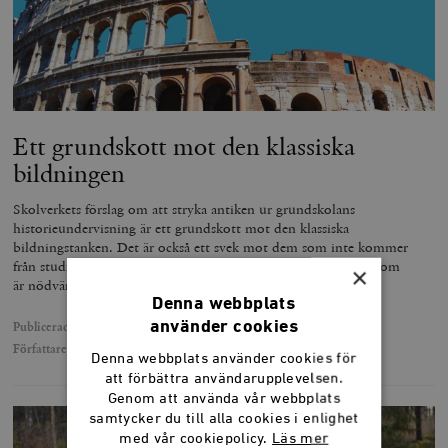
Ett grundskott mot den klassiska
bildningen
Skolverkets förslag om att stryka antiken ur grundskolans
historieundervisning är ett grundskott mot den klassiska
bildningstanken. Det är också ett svek mot dem som inte kommer
från studiemotiverade hem, och som berövas en referensram som
×
är nödvändig för att förstå såväl det förflutna som samtiden.
Denna webbplats
använder cookies
Publicerad
2 oktober 2019
Författare
Lars Anders Johansson
Denna webbplats använder cookies för
att förbättra användarupplevelsen.
Genom att använda vår webbplats
samtycker du till alla cookies i enlighet
med vår cookiepolicy.
Läs mer