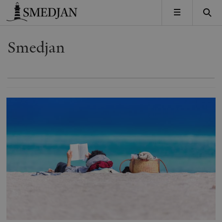
Timbro
MENY
Smedjan