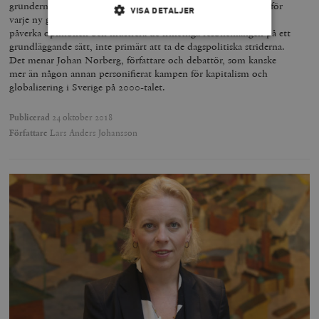
grunderna i den liberala demokratin och marknadsekonomin för
VISA DETALJER
varje ny generation. Timbro ska fokusera på frågor som kan
påverka opinionen och illustrera de frihetliga resonemangen på ett
grundläggande sätt, inte primärt att ta de dagspolitiska striderna.
Det menar Johan Norberg, författare och debattör, som kanske
Strikt nödvändigt
Analys
mer än någon annan personifierat kampen för kapitalism och
Marknadsföring
Funktioner
globalisering i Sverige på 2000-talet.
Strikt nödvändiga kakor tillåter
Publicerad
24 oktober 2018
kärnwebbplatsfunktioner som användarinloggning
Författare
Lars Anders Johansson
och kontohantering. Webbplatsen kan inte användas
ordentligt utan strikt nödvändiga cookies.
Leverantör
Namn
U
/ Domän
woocommerce_cart_hash
Automattic
S
Inc.
timbro.se
_hjFirstSeen
Hotjar Ltd
.timbro.se
m