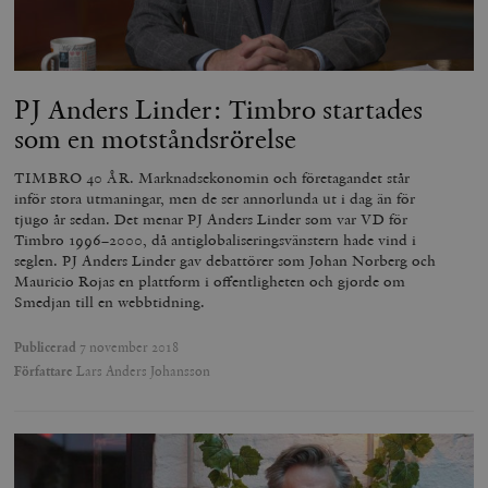
PJ Anders Linder: Timbro startades
som en motståndsrörelse
TIMBRO 40 ÅR. Marknadsekonomin och företagandet står
inför stora utmaningar, men de ser annorlunda ut i dag än för
tjugo år sedan. Det menar PJ Anders Linder som var VD för
Timbro 1996–2000, då antiglobaliseringsvänstern hade vind i
seglen. PJ Anders Linder gav debattörer som Johan Norberg och
Mauricio Rojas en plattform i offentligheten och gjorde om
Smedjan till en webbtidning.
Publicerad
7 november 2018
Författare
Lars Anders Johansson