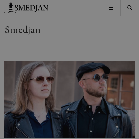
Timbro
MENY
Smedjan