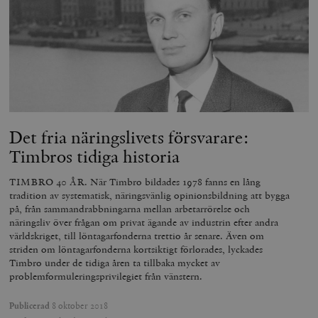
_hjAbsoluteSessionInProgress
Hotjar Ltd
.timbro.se
m
Det fria näringslivets försvarare:
Timbros tidiga historia
__cf_bm
Cloudflare
Inc.
m
TIMBRO 40 ÅR. När Timbro bildades 1978 fanns en lång
.vimeo.com
tradition av systematisk, näringsvänlig opinionsbildning att bygga
på, från sammandrabbningarna mellan arbetarrörelse och
näringsliv över frågan om privat ägande av industrin efter andra
världskriget, till löntagarfonderna trettio år senare. Även om
striden om löntagarfonderna kortsiktigt förlorades, lyckades
Timbro under de tidiga åren ta tillbaka mycket av
problemformuleringsprivilegiet från vänstern.
Publicerad
8 oktober 2018