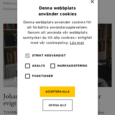
×
Publicerad
31 oktober 2018
Denna webbplats
Författare
Lars Anders Johansson
använder cookies
Denna webbplats använder cookies för
att förbättra användarupplevelsen.
Genom att använda vår webbplats
samtycker du till alla cookies i enlighet
med vår cookiepolicy.
Läs mer
STRIKT NÖDVÄNDIGT
ANALYS
MARKNADSFÖRING
FUNKTIONER
ACCEPTERA ALLA
Johan Norberg: Timbros uppdrag är
evigt
AVVISA ALLT
TIMBRO 40 ÅR. Timbros uppdrag är evigt: att ständigt förklara