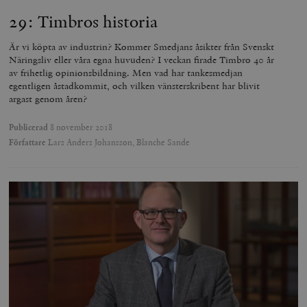
29: Timbros historia
Är vi köpta av industrin? Kommer Smedjans åsikter från Svenskt
Näringsliv eller våra egna huvuden? I veckan firade Timbro 40 år
av frihetlig opinionsbildning. Men vad har tankesmedjan
egentligen åstadkommit, och vilken vänsterskribent har blivit
argast genom åren?
Publicerad
8 november 2018
Författare
Lars Anders Johansson, Blanche Sande