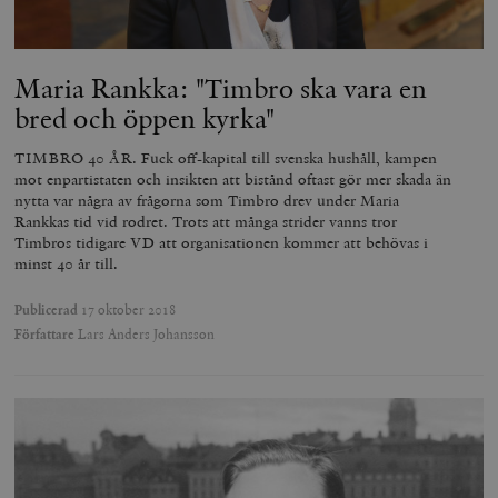
Maria Rankka: "Timbro ska vara en
bred och öppen kyrka"
woocommerce_items_in_cart
Automattic
S
TIMBRO 40 ÅR. Fuck off-kapital till svenska hushåll, kampen
Inc.
timbro.se
mot enpartistaten och insikten att bistånd oftast gör mer skada än
nytta var några av frågorna som Timbro drev under Maria
Rankkas tid vid rodret. Trots att många strider vanns tror
Timbros tidigare VD att organisationen kommer att behövas i
wp_woocommerce_session_[abcdef0123456789]
timbro.se
2
minst 40 år till.
{32}
__cf_bm
Cloudflare
Publicerad
17 oktober 2018
Inc.
m
.myfonts.net
Författare
Lars Anders Johansson