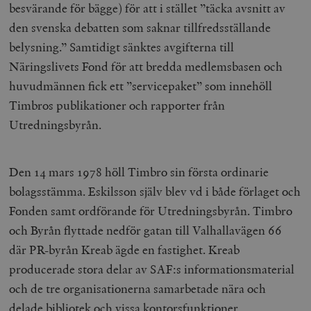
hålla reda på
besvärande för bägge) för att i stället ”täcka avsnitt av
k
användarinst
i
för Youtube-v
den svenska debatten som saknar tillfredsställande
w
inbäddade i
a
webbplatser;
belysning.” Samtidigt sänktes avgifterna till
s
också avgör
f
webbplatsbe
Näringslivets Fond för att bredda medlemsbasen och
w
använder den
eller gamla 
huvudmännen fick ett ”servicepaket” som innehöll
_gid
Google LLC
1 dag
D
av Youtube-
.timbro.se
G
gränssnittet.
Timbros publikationer och rapporter från
o
v
Utredningsbyrån.
mailchimp_landing_site
Mailchimp
28 dagar
o
timbro.se
o
__cf_bm
Cloudflare
30
Denna cookie
_gat_UA-19195086-1
.timbro.se
54
D
Inc.
minuter
för att skilja
sekunder
c
Den 14 mars 1978 höll Timbro sin första ordinarie
.podbean.com
människor oc
G
Detta är förd
m
bolagsstämma. Eskilsson själv blev vd i både förlaget och
för webbplat
i
att göra gilti
i
Fonden samt ordförande för Utredningsbyrån. Timbro
rapporter o
e
användningen
si
och Byrån flyttade nedför gatan till Valhallavägen 66
deras webbpl
_
a
där PR-byrån Kreab ägde en fastighet. Kreab
_fbp
Meta
3
Används av F
s
Platform Inc.
månader
för att lever
p
producerade stora delar av SAF:s informationsmaterial
.timbro.se
serie
t
reklamproduk
och de tre organisationerna samarbetade nära och
såsom realti
_ga_YBG49SLCTY
.timbro.se
1 år 1
D
från
månad
G
delade bibliotek och vissa kontorsfunktioner.
tredjepartsa