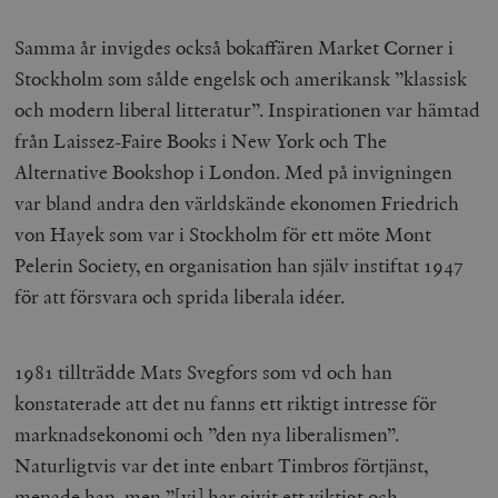
Samma år invigdes också bokaffären Market Corner i
Stockholm som sålde engelsk och amerikansk ”klassisk
och modern liberal litteratur”. Inspirationen var hämtad
från Laissez-Faire Books i New York och The
Alternative Bookshop i London. Med på invigningen
var bland andra den världskände ekonomen Friedrich
von Hayek som var i Stockholm för ett möte Mont
Pelerin Society, en organisation han själv instiftat 1947
för att försvara och sprida liberala idéer.
1981 tillträdde Mats Svegfors som vd och han
konstaterade att det nu fanns ett riktigt intresse för
marknadsekonomi och ”den nya liberalismen”.
Naturligtvis var det inte enbart Timbros förtjänst,
menade han, men ”[vi] har givit ett viktigt och