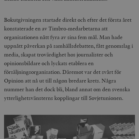
b
vuid
Vimeo.com
1 år 1
Dessa kakor 
_hjSessionUser_675006
.timbro.se
1 år
Inc.
månad
av Vimeo-
.vimeo.com
videospelare
Bokutgivningen startade direkt och efter det första året
_hjIncludedInSessionSample_675006
.timbro.se
2
webbplatser.
minuter
konstaterade en av Timbro-medarbetarna att
_hjSession_675006
.timbro.se
30
organisationen nått fyra av sina fem mål. Man hade
minuter
uppnått påverkan på samhällsdebatten, fått genomslag i
media, skapat trovärdighet hos journalister och
opinionsbildare och lyckats etablera en
försäljningsorganisation. Däremot var det svårt för
Opinion att nå ut till någon bredare krets. Några
nummer han det dock bli, bland annat om den svenska
ytterlighetsvänsterns kopplingar till Sovjetunionen.