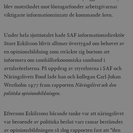
/ Domän
blev motståndet mot löntagarfonder arbetsgivarnas
woocommerce_cart_hash
Automattic
S
viktigaste informationsinsats de kommande åren.
Inc.
timbro.se
Under hela sjuttiotalet hade SAF informationsdirektör
_hjFirstSeen
Hotjar Ltd
Sture Eskilsson blivit alltmer övertygad om behovet av
.timbro.se
m
en opinionsbildning som sträckte sig bortom att
informera om samhällsekonomiska samband i
avtalsrörelserna. På uppdrag av styrelserna i SAF och
Näringslivets Fond lade han och kollegan Carl-Johan
Westholm 1977 fram rapporten
Näringslivet och den
politiska opinionsbildningen
.
woocommerce_items_in_cart
Automattic
S
Inc.
timbro.se
Eftersom Eskilssons bärande tanke var att näringslivet
var beroende av politiska beslut vars ramar bestämdes
av opinionsbildningen så slog rapporten fast att ”den
wp_woocommerce_session_[abcdef0123456789]
timbro.se
2
{32}