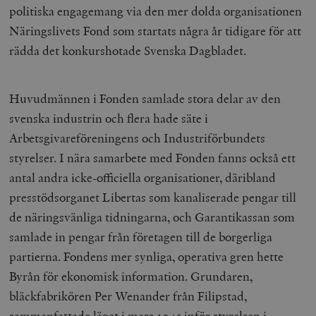
politiska engagemang via den mer dolda organisationen
Näringslivets Fond som startats några år tidigare för att
rädda det konkurshotade Svenska Dagbladet.
Huvudmännen i Fonden samlade stora delar av den
svenska industrin och flera hade säte i
Arbetsgivareföreningens och Industriförbundets
styrelser. I nära samarbete med Fonden fanns också ett
antal andra icke-officiella organisationer, däribland
presstödsorganet Libertas som kanaliserade pengar till
de näringsvänliga tidningarna, och Garantikassan som
samlade in pengar från företagen till de borgerliga
partierna. Fondens mer synliga, operativa gren hette
Byrån för ekonomisk information. Grundaren,
bläckfabrikören Per Wenander från Filipstad,
sammanfattade läget i mars 1945 inför styrelsen i