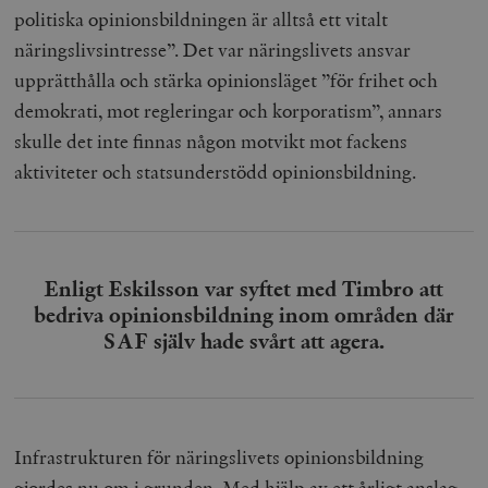
politiska opinionsbildningen är alltså ett vitalt
__cf_bm
Cloudflare
näringslivsintresse”. Det var näringslivets ansvar
Inc.
m
.myfonts.net
upprätthålla och stärka opinionsläget ”för frihet och
demokrati, mot regleringar och korporatism”, annars
skulle det inte finnas någon motvikt mot fackens
aktiviteter och statsunderstödd opinionsbildning.
_hjAbsoluteSessionInProgress
Hotjar Ltd
.timbro.se
m
Enligt Eskilsson var syftet med Timbro att
bedriva opinionsbildning inom områden där
SAF själv hade svårt att agera.
Infrastrukturen för näringslivets opinionsbildning
__cf_bm
Cloudflare
gjordes nu om i grunden. Med hjälp av ett årligt anslag