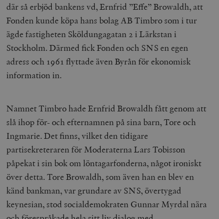
där så erbjöd bankens vd, Ernfrid ”Effe” Browaldh, att
Fonden kunde köpa hans bolag AB Timbro som i tur
ägde fastigheten Sköldungagatan 2 i Lärkstan i
Stockholm. Därmed fick Fonden och SNS en egen
adress och 1961 flyttade även Byrån för ekonomisk
information in.
Namnet Timbro hade Ernfrid Browaldh fått genom att
slå ihop för- och efternamnen på sina barn, Tore och
Ingmarie. Det finns, vilket den tidigare
partisekreteraren för Moderaterna Lars Tobisson
påpekat i sin bok om löntagarfonderna, något ironiskt
över detta. Tore Browaldh, som även han en blev en
känd bankman, var grundare av SNS, övertygad
keynesian, stod socialdemokraten Gunnar Myrdal nära
och förespråkade hela sitt liv dialog med