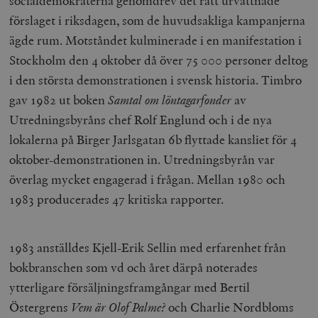
socialdemokraterna genomdrev det rätt urvattnade
förslaget i riksdagen, som de huvudsakliga kampanjerna
ägde rum. Motståndet kulminerade i en manifestation i
Stockholm den 4 oktober då över 75 000 personer deltog
i den största demonstrationen i svensk historia. Timbro
gav 1982 ut boken
Samtal om löntagarfonder
av
Utredningsbyråns chef Rolf Englund och i de nya
lokalerna på Birger Jarlsgatan 6b flyttade kansliet för 4
oktober-demonstrationen in. Utredningsbyrån var
överlag mycket engagerad i frågan. Mellan 1980 och
1983 producerades 47 kritiska rapporter.
1983 anställdes Kjell-Erik Sellin med erfarenhet från
bokbranschen som vd och året därpå noterades
ytterligare försäljningsframgångar med Bertil
Östergrens
Vem är Olof Palme?
och Charlie Nordbloms