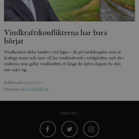
Vindkraftskonflikterna har bara
börjat
Vindkraften delar landet i två läger – de på landsbygden som är
_hjAbsoluteSessionInProgress
Hotjar Ltd
kraftigt emot och inte vill ha vindkraftverk i trädgården, och de i
.timbro.se
m
städerna som gillar vindkraften så länge de själva slipper ha den
tätt inpå sig.
Publicerad
23 april 2021
Författare
Edvard Hollertz
FÖLJ OSS
__cf_bm
Cloudflare
Inc.
m
.vimeo.com