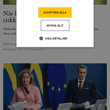
När bidragen kommer kastas
ACCEPTERA ALLA
riskkalkylen över bord
AVVISA ALLT
Miljardinvesteringen i vindkraftsparken var en av Europas största.
Men riskerna ville ingen tänka på.
VISA DETALJER
Publicerad
12 juni 2023
Författare
Christian Sandström
Strikt nödvändigt
Analys
Marknadsföring
Funktioner
Strikt nödvändiga kakor tillåter
kärnwebbplatsfunktioner som användarinloggning
och kontohantering. Webbplatsen kan inte användas
ordentligt utan strikt nödvändiga cookies.
Leverantör
Namn
U
/ Domän
woocommerce_cart_hash
Automattic
S
Inc.
timbro.se