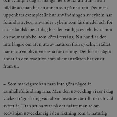
och svamp. I dag är många fler ute för att träna. Min
bild är att man har en annan syn på naturen. Det mest
uppenbara exemplet är hur användningen av cykeln har
förändrats. Förr användes cykeln som färdmedel och för
att se landskapet. I dag har den vanliga cykeln bytts mot
en mountainbike, som körs i terräng. Nu handlar det
inte längre om att njuta av naturen från cykeln; i stället
har naturen blivit en arena för träning. Det här är något
annat än den tradition som allemansrätten har vuxit
fram ur.
– Som markägare kan man inte göra något åt
samhällsförändringarna. Men den utveckling vi ser i dag
väcker frågor kring vad allemansrätten är till för och vad
syftet är. Utan att ha svar på det måste man se om
sedvänjan utvecklar sig i den riktning som är naturlig