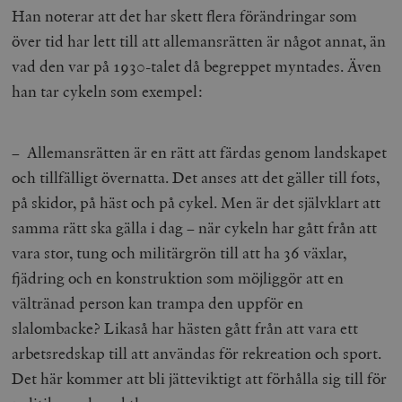
Han noterar att det har skett flera förändringar som
__cf_bm
Cloudflare
över tid har lett till att allemansrätten är något annat, än
Inc.
m
.myfonts.net
vad den var på 1930-talet då begreppet myntades. Även
han tar cykeln som exempel:
– Allemansrätten är en rätt att färdas genom landskapet
och tillfälligt övernatta. Det anses att det gäller till fots,
på skidor, på häst och på cykel. Men är det självklart att
_hjAbsoluteSessionInProgress
Hotjar Ltd
samma rätt ska gälla i dag – när cykeln har gått från att
.timbro.se
m
vara stor, tung och militärgrön till att ha 36 växlar,
fjädring och en konstruktion som möjliggör att en
vältränad person kan trampa den uppför en
slalombacke? Likaså har hästen gått från att vara ett
arbetsredskap till att användas för rekreation och sport.
Det här kommer att bli jätteviktigt att förhålla sig till för
__cf_bm
Cloudflare