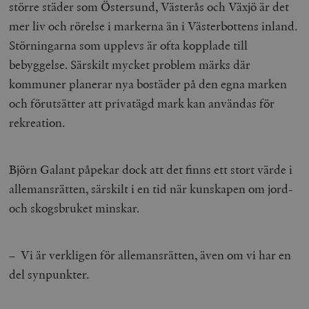
större städer som Östersund, Västerås och Växjö är det
/ Domän
mer liv och rörelse i markerna än i Västerbottens inland.
woocommerce_cart_hash
Automattic
S
Inc.
Störningarna som upplevs är ofta kopplade till
timbro.se
bebyggelse. Särskilt mycket problem märks där
kommuner planerar nya bostäder på den egna marken
_hjFirstSeen
Hotjar Ltd
och förutsätter att privatägd mark kan användas för
.timbro.se
m
rekreation.
Björn Galant påpekar dock att det finns ett stort värde i
allemansrätten, särskilt i en tid när kunskapen om jord-
och skogsbruket minskar.
woocommerce_items_in_cart
Automattic
S
Inc.
timbro.se
– Vi är verkligen för allemansrätten, även om vi har en
del synpunkter.
wp_woocommerce_session_[abcdef0123456789]
timbro.se
2
{32}