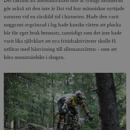
Det faktum att allemansrätten inte är tydligt definierad
gör också att den inte är låst vid hur människor nyttjade
naturen vid en särskild tid i historien. Hade den varit
noggrant avgränsad i lag hade kanske rätten att plocka
bär för eget bruk betonats, samtidigt som det inte hade
varit lika självklart att nya fritidsaktiviteter skulle få
utföras med hänvisning till allemansrätten – som att
köra mountainbike i skogen.