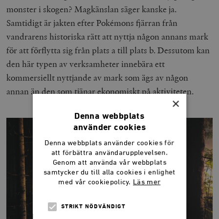
monster i skogen? Magkänslan säger kanske ja.
Samtidigt är jakten efter Pokémons fjärran från
vandrarens historiska rätt att nyttja någon annans mark
för att förflytta sig från plats a till plats b. Dessutom kan
den här typen av verksamheter innebära ett
kommersiellt nyttjande av mark som ägs av någon
annan än den som tjänar ekonomiskt på aktiviteten.
×
Denna webbplats
använder cookies
Denna webbplats använder cookies för
att förbättra användarupplevelsen.
Genom att använda vår webbplats
samtycker du till alla cookies i enlighet
med vår cookiepolicy.
Läs mer
STRIKT NÖDVÄNDIGT