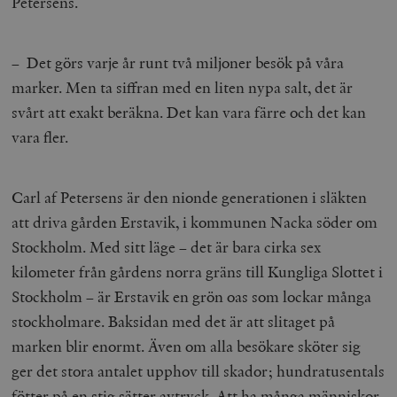
Petersens.
– Det görs varje år runt två miljoner besök på våra
marker. Men ta siffran med en liten nypa salt, det är
svårt att exakt beräkna. Det kan vara färre och det kan
vara fler.
Carl af Petersens är den nionde generationen i släkten
att driva gården Erstavik, i kommunen Nacka söder om
Stockholm. Med sitt läge – det är bara cirka sex
kilometer från gårdens norra gräns till Kungliga Slottet i
Stockholm – är Erstavik en grön oas som lockar många
stockholmare. Baksidan med det är att slitaget på
marken blir enormt. Även om alla besökare sköter sig
ger det stora antalet upphov till skador; hundratusentals
fötter på en stig sätter avtryck. Att ha många människor