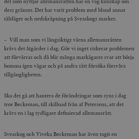
del som nyttjar allemansrätten har en vag kunskap om
b
vuid
Vimeo.com
1 år 1
Dessa kakor 
dess gränser. Det har varit problem med bland annat
_hjSessionUser_675006
.timbro.se
1 år
Inc.
månad
av Vimeo-
.vimeo.com
videospelare
tältläger och nedskräpning på Sveaskogs marker.
_hjIncludedInSessionSample_675006
.timbro.se
2
webbplatser.
minuter
_hjSession_675006
.timbro.se
30
minuter
– Vill man som vi långsiktigt värna allemansrätten
krävs det åtgärder i dag. Gör vi inget riskerar problemen
att förvärras och då blir många markägares svar att börja
bomma igen vägar och på andra sätt försöka försvåra
tillgängligheten.
Ska det gå att hantera de förändringar som syns i dag
tror Beckeman, till skillnad från af Petersens, att det
krävs en i lag tydligare definierad allemansrätt.
Sveaskog och Viveka Beckeman har även tagit en