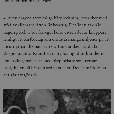
politiker och makthavare.
Inc.
m
.vimeo.com
– Även dagens storskaliga bärplockning, som sker med
stöd av allemansrätten, är konstig. Det är en sak när
någon plockar bär för eget behov. Men det är knappast
rimligt att bärföretag kan omsätta många miljoner på att
de utnyttjar allemansrätten. Tänk tanken att du bor i
skogen utanför Kramfors och plötsligt dundrar det in
fem folkvagnsbussar med bärplockare som rensar
fastigheten på bär och sedan sticker. Det är märkligt att
Leverantör
Namn
Utgång
B
det går att göra så.
/ Domän
Leverantör /
Namn
Utgång
Beskrivning
_ga
Google LLC
1 år 1
D
Domän
.timbro.se
månad
a
U
YSC
Google LLC
Session
Denna cookie 
e
.youtube.com
av YouTube fö
G
spåra visning
a
inbäddade vi
a
u
VISITOR_INFO1_LIVE
Google LLC
6
Denna cookie 
t
.youtube.com
månader
av Youtube fö
g