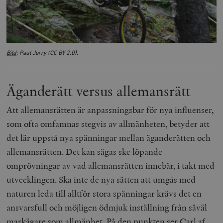
Bild
: Paul Jerry (CC BY 2.0).
Äganderätt versus allemansrätt
Att allemansrätten är anpassningsbar för nya influenser,
som ofta omfamnas stegvis av allmänheten, betyder att
det lär uppstå nya spänningar mellan äganderätten och
allemansrätten. Det kan sägas ske löpande
omprövningar av vad allemansrätten innebär, i takt med
utvecklingen. Ska inte de nya sätten att umgås med
naturen leda till alltför stora spänningar krävs det en
ansvarsfull och möjligen ödmjuk inställning från såväl
markägare som allmänhet. På den punkten ser Carl af