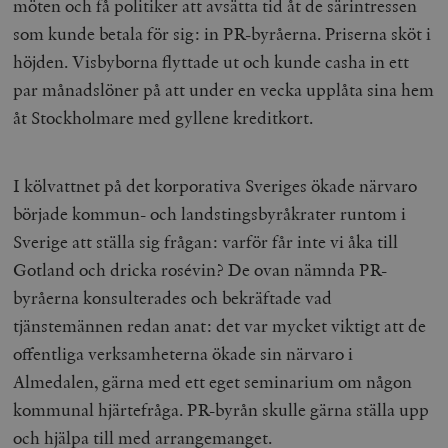
möten och få politiker att avsätta tid åt de särintressen
som kunde betala för sig: in PR-byråerna. Priserna sköt i
höjden. Visbyborna flyttade ut och kunde casha in ett
par månadslöner på att under en vecka upplåta sina hem
åt Stockholmare med gyllene kreditkort.
I kölvattnet på det korporativa Sveriges ökade närvaro
började kommun- och landstingsbyråkrater runtom i
Sverige att ställa sig frågan: varför får inte vi åka till
Gotland och dricka rosévin? De ovan nämnda PR-
byråerna konsulterades och bekräftade vad
tjänstemännen redan anat: det var mycket viktigt att de
offentliga verksamheterna ökade sin närvaro i
Almedalen, gärna med ett eget seminarium om någon
kommunal hjärtefråga. PR-byrån skulle gärna ställa upp
och hjälpa till med arrangemanget.