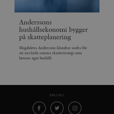
webbplatser.
minuter
_hjSession_675006
.timbro.se
30
minuter
Anderssons
hushållsekonomi bygger
på skatteplanering
Magdalena Andersson klandrar andra för
att använda samma skattestrategi som
hennes eget hushåll.
FÖLJ OSS