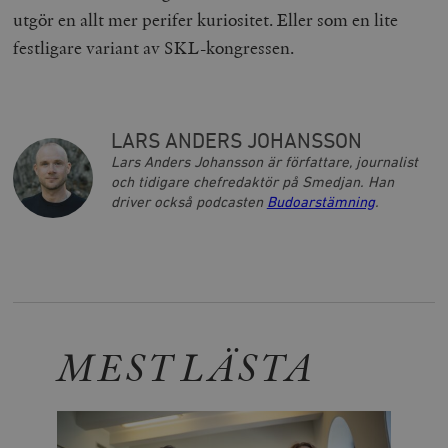
timbro.se
utgör en allt mer perifer kuriositet. Eller som en lite
festligare variant av SKL-kongressen.
_hjFirstSeen
Hotjar Ltd
.timbro.se
m
LARS ANDERS JOHANSSON
Lars Anders Johansson är författare, journalist
och tidigare chefredaktör på Smedjan. Han
driver också podcasten
Budoarstämning
.
woocommerce_items_in_cart
Automattic
S
Inc.
timbro.se
MEST LÄSTA
wp_woocommerce_session_[abcdef0123456789]
timbro.se
2
{32}
__cf_bm
Cloudflare
Inc.
m
.myfonts.net