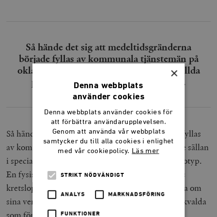
Så hände det sig att medeltidsgränderna
började fyllas av kommunala tjänstemän på
oklart uppdrag, inte sällan i specialbeställda
×
pikétröjor med kommunens logotyp.
Denna webbplats
använder cookies
Denna webbplats använder cookies för
att förbättra användarupplevelsen.
Genom att använda vår webbplats
Så hände det sig att medeltidsgränderna började fyllas
samtycker du till alla cookies i enlighet
av kommunala tjänstemän på oklart uppdrag, inte sällan
med vår cookiepolicy.
Läs mer
i specialbeställda pikétröjor med kommunens logotyp.
En fysisk manifestation av den offentliga sektorns
STRIKT NÖDVÄNDIGT
kretslopp: tjänstemän på resa för att opinionsbilda om
ANALYS
MARKNADSFÖRING
sina verksamheters förträfflighet gentemot de folkvalda
som fördelar skattemedlen till dem.
FUNKTIONER