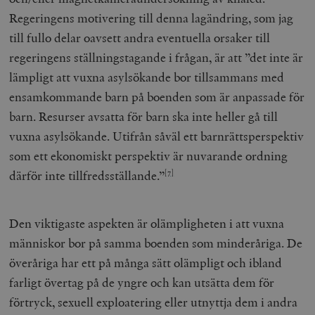
Regeringens motivering till denna lagändring, som jag
__cf_bm
Cloudflare
Inc.
m
till fullo delar oavsett andra eventuella orsaker till
.myfonts.net
regeringens ställningstagande i frågan, är att ”det inte är
lämpligt att vuxna asylsökande bor tillsammans med
ensamkommande barn på boenden som är anpassade för
barn. Resurser avsatta för barn ska inte heller gå till
vuxna asylsökande. Utifrån såväl ett barnrättsperspektiv
som ett ekonomiskt perspektiv är nuvarande ordning
_hjAbsoluteSessionInProgress
Hotjar Ltd
därför inte tillfredsställande.”
[7]
.timbro.se
m
Den viktigaste aspekten är olämpligheten i att vuxna
människor bor på samma boenden som minderåriga. De
överåriga har ett på många sätt olämpligt och ibland
farligt övertag på de yngre och kan utsätta dem för
förtryck, sexuell exploatering eller utnyttja dem i andra
__cf_bm
Cloudflare