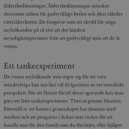
b
åldersbedömningar. Åldersbedömningar minskar
vuid
Vimeo.com
1 år 1
Dessa kakor 
_hjSessionUser_675006
.timbro.se
1 år
Inc.
månad
av Vimeo-
dessutom risken för godtyckliga beslut och ökar således
.vimeo.com
videospelare
_hjIncludedInSessionSample_675006
.timbro.se
2
webbplatser.
rättssäkerheten. De fungerar som ett skydd för unga
minuter
asylsökanden på så sätt att det hindrar
_hjSession_675006
.timbro.se
30
minuter
myndighetspersoner från att godtyckligt anta att de är
vuxna.
Ett tankeexperiment
De vuxna asylsökande som utger sig för att vara
minderåriga kan mycket väl ifrågasättas ur ett moraliskt
perspektiv. För att lättare förstå deras agerande kan man
göra ett litet tankeexperiment: Titta ut genom fönstret.
Föreställ er att husen i grannskapet har jämnats med
marken och att pengarna i fickan inte räcker för att
handla mat för den familj som du försörjer, eller hjälper