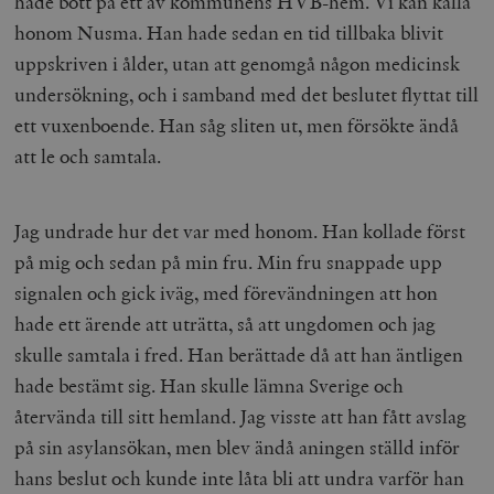
hade bott på ett av kommunens HVB-hem. Vi kan kalla
honom Nusma. Han hade sedan en tid tillbaka blivit
uppskriven i ålder, utan att genomgå någon medicinsk
undersökning, och i samband med det beslutet flyttat till
ett vuxenboende. Han såg sliten ut, men försökte ändå
att le och samtala.
Jag undrade hur det var med honom. Han kollade först
på mig och sedan på min fru. Min fru snappade upp
signalen och gick iväg, med förevändningen att hon
hade ett ärende att uträtta, så att ungdomen och jag
skulle samtala i fred. Han berättade då att han äntligen
hade bestämt sig. Han skulle lämna Sverige och
återvända till sitt hemland. Jag visste att han fått avslag
på sin asylansökan, men blev ändå aningen ställd inför
hans beslut och kunde inte låta bli att undra varför han