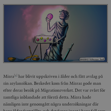
Misra
har blivit uppskriven i ålder och fått avslag på
[1]
sin asylansökan. Beskedet kom från Misras gode man
efter deras besök på Migrationsverket. Det var svårt för
samtliga inblandade att förstå detta. Misra hade
nämligen inte genomgått några undersökningar där
hans ålder fastställts, och det fanns inget i hans fall som