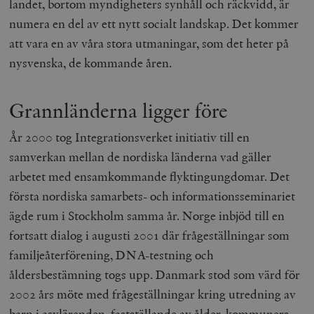
landet, bortom myndigheters synhåll och räckvidd, är
numera en del av ett nytt socialt landskap. Det kommer
att vara en av våra stora utmaningar, som det heter på
nysvenska, de kommande åren.
Grannländerna ligger före
År 2000 tog Integrationsverket initiativ till en
samverkan mellan de nordiska länderna vad gäller
arbetet med ensamkommande flyktingungdomar. Det
första nordiska samarbets- och informationsseminariet
ägde rum i Stockholm samma år. Norge inbjöd till en
fortsatt dialog i augusti 2001 där frågeställningar som
familjeåterförening, DNA-testning och
åldersbestämning togs upp. Danmark stod som värd för
2002 års möte med frågeställningar kring utredning av
barn i asylärenden, fastställande av ålder, kommuners