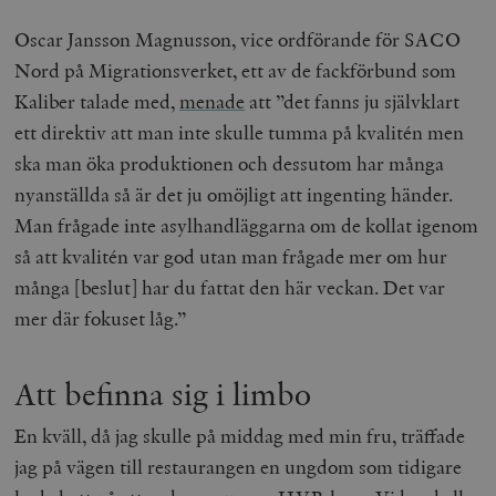
Oscar Jansson Magnusson, vice ordförande för SACO
Nord på Migrationsverket, ett av de fackförbund som
Kaliber talade med,
menade
att ”det fanns ju självklart
ett direktiv att man inte skulle tumma på kvalitén men
ska man öka produktionen och dessutom har många
nyanställda så är det ju omöjligt att ingenting händer.
Man frågade inte asylhandläggarna om de kollat igenom
så att kvalitén var god utan man frågade mer om hur
många [beslut] har du fattat den här veckan. Det var
mer där fokuset låg.”
Att befinna sig i limbo
En kväll, då jag skulle på middag med min fru, träffade
jag på vägen till restaurangen en ungdom som tidigare