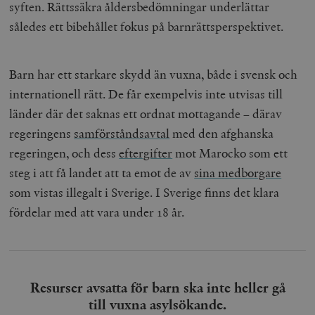
Inc.
m
syften. Rättssäkra åldersbedömningar underlättar
.vimeo.com
således ett bibehållet fokus på barnrättsperspektivet.
Barn har ett starkare skydd än vuxna, både i svensk och
internationell rätt. De får exempelvis inte utvisas till
länder där det saknas ett ordnat mottagande – därav
regeringens
samförståndsavtal
med den afghanska
regeringen, och dess
eftergifter
mot Marocko som ett
steg i att få landet att ta emot de av
sina medborgare
som vistas illegalt i Sverige. I Sverige finns det klara
Leverantör
Namn
Utgång
B
/ Domän
fördelar med att vara under 18 år.
Leverantör /
Namn
Utgång
Beskrivning
_ga
Google LLC
1 år 1
D
Domän
.timbro.se
månad
a
U
YSC
Google LLC
Session
Denna cookie 
e
.youtube.com
av YouTube fö
G
spåra visning
a
inbäddade vi
Resurser avsatta för barn ska inte heller gå
a
u
VISITOR_INFO1_LIVE
Google LLC
6
Denna cookie 
till vuxna asylsökande.
t
.youtube.com
månader
av Youtube fö
g