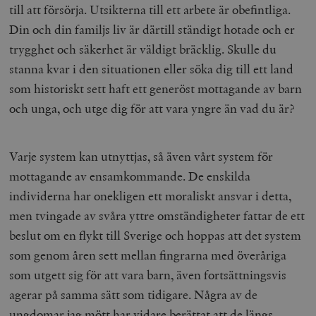
till att försörja. Utsikterna till ett arbete är obefintliga.
Din och din familjs liv är därtill ständigt hotade och er
trygghet och säkerhet är väldigt bräcklig. Skulle du
stanna kvar i den situationen eller söka dig till ett land
som historiskt sett haft ett generöst mottagande av barn
och unga, och utge dig för att vara yngre än vad du är?
Varje system kan utnyttjas, så även vårt system för
mottagande av ensamkommande. De enskilda
individerna har onekligen ett moraliskt ansvar i detta,
men tvingade av svåra yttre omständigheter fattar de ett
beslut om en flykt till Sverige och hoppas att det system
som genom åren sett mellan fingrarna med överåriga
som utgett sig för att vara barn, även fortsättningsvis
agerar på samma sätt som tidigare. Några av de
ungdomar jag mött har vidare berättat att de längs