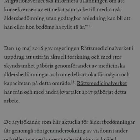
Migrationsverket ska informera utlänningen om att
/ Domän
konsekvensen av ett nekat samtycke till medicinsk
woocommerce_cart_hash
Automattic
S
Inc.
åldersbedömning utan godtagbar anledning kan bli att
timbro.se
han eller hon bedöms ha fyllt 18 år.”
[5]
_hjFirstSeen
Hotjar Ltd
Den 19 maj 2016 gav regeringen Rättsmedicinalverket i
.timbro.se
m
uppdrag att utifrån aktuell forskning och med stor
skyndsamhet påbörja genomförandet av medicinska
åldersbedömningar och omedelbart öka förmågan och
kapaciteten på detta område.
Rättsmedicinalverket
[6]
har från och med andra kvartalet 2017 påbörjat detta
arbete.
woocommerce_items_in_cart
Automattic
S
Inc.
timbro.se
De asylsökande som blir aktuella för åldersbedömningar
får genomgå
röntgenundersökning
av visdomständer
wp_woocommerce_session_[abcdef0123456789]
timbro.se
2
och/eller magnetkameraundersökning av knäled.
{32}