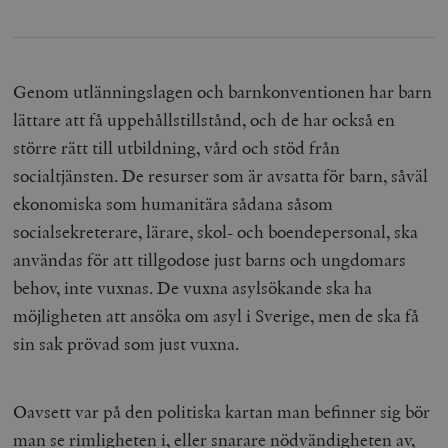
hålla reda på
k
användarinst
i
för Youtube-v
w
inbäddade i
a
webbplatser;
s
också avgör
f
Genom utlänningslagen och barnkonventionen har barn
webbplatsbe
w
använder den
lättare att få uppehållstillstånd, och de har också en
eller gamla 
_gid
Google LLC
1 dag
D
av Youtube-
.timbro.se
G
större rätt till utbildning, vård och stöd från
gränssnittet.
o
v
socialtjänsten. De resurser som är avsatta för barn, såväl
mailchimp_landing_site
Mailchimp
28 dagar
o
timbro.se
o
ekonomiska som humanitära sådana såsom
__cf_bm
Cloudflare
30
Denna cookie
socialsekreterare, lärare, skol- och boendepersonal, ska
_gat_UA-19195086-1
.timbro.se
54
D
Inc.
minuter
för att skilja
sekunder
c
.podbean.com
människor oc
användas för att tillgodose just barns och ungdomars
G
Detta är förd
m
för webbplat
behov, inte vuxnas. De vuxna asylsökande ska ha
i
att göra gilti
i
rapporter o
möjligheten att ansöka om asyl i Sverige, men de ska få
e
användningen
si
deras webbpl
sin sak prövad som just vuxna.
_
a
_fbp
Meta
3
Används av F
s
Platform Inc.
månader
för att lever
p
.timbro.se
serie
t
reklamproduk
Oavsett var på den politiska kartan man befinner sig bör
såsom realti
_ga_YBG49SLCTY
.timbro.se
1 år 1
D
från
man se rimligheten i, eller snarare nödvändigheten av,
månad
G
tredjepartsa