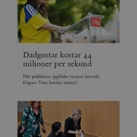
Dadgostar kostar 44
miljoner per sekund
När publikens applåder tystnat återstår
frågan: Vem betalar notan?