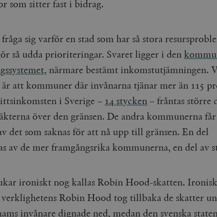
 som sitter fast i bidrag.
fråga sig varför en stad som har så stora resursprob
r så udda prioriteringar. Svaret ligger i den
kommun
gssystemet
, närmare bestämt inkomstutjämningen. 
å är att kommuner där invånarna tjänar mer än 115 pr
ttsinkomsten i Sverige –
14 stycken
– fråntas större 
täkterna över den gränsen. De andra kommunerna får
v det som saknas för att nå upp till gränsen. En del
ras av de mer framgångsrika kommunerna, en del av s
ukar ironiskt nog kallas Robin Hood-skatten. Ironisk
 verklighetens Robin Hood tog tillbaka de skatter un
ams invånare dignade ned, medan den svenska staten