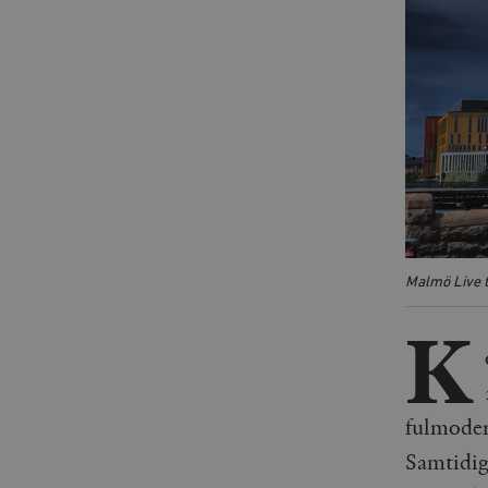
Malmö Live 
K
fulmoder
Samtidig