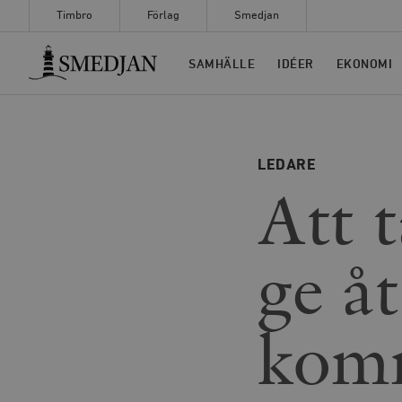
Timbro
Förlag
Smedjan
Timbro
SAMHÄLLE
IDÉER
EKONOMI
LEDARE
Att t
ge åt
kom