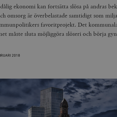
lig ekonomi kan fortsätta slösa på andras bek
och omsorg är överbelastade samtidigt som milj
ommunpolitikers favoritprojekt. Det kommunal
et måste sluta möjliggöra slöseri och börja g
BRUARI
2018