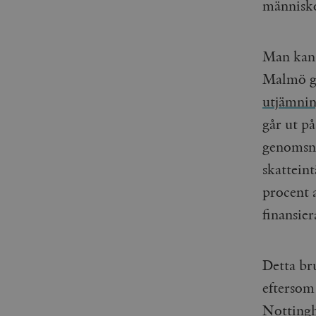
människor
Man kan 
Malmö gö
utjämnin
går ut p
genomsni
skattein
procent a
finansie
Detta br
eftersom
Nottingh