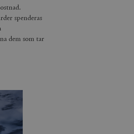
ostnad.
arder spenderas
a
ynna dem som tar