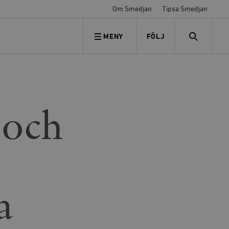
Om Smedjan
Tipsa Smedjan
MENY
FÖLJ
FÖLJ OSS
SEARCH
 och
a