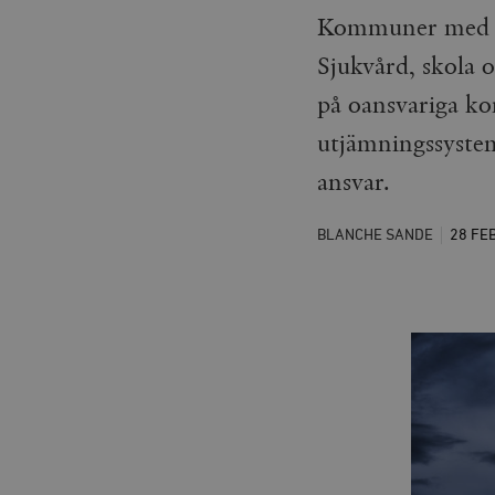
Kommuner med då
Sjukvård, skola 
på oansvariga k
utjämningssystem
ansvar.
BLANCHE SANDE
28 FE