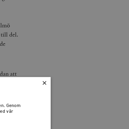
Malmö
ill del.
 de
dan att
×
att rädda
ga av
många
sen. Genom
med vår