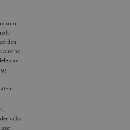
lem som
ala
Vad den
ocent av
delen av
 95
taten.
t,
der vilka
 gör