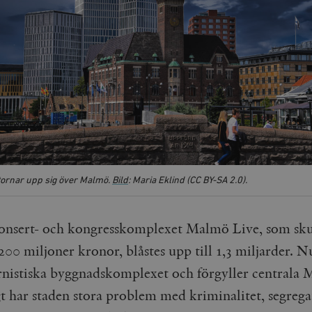
tornar upp sig över Malmö.
Bild
: Maria Eklind (CC BY-SA 2.0).
onsert- och kongresskomplexet Malmö Live, som sku
200 miljoner kronor, blåstes upp till 1,3 miljarder. N
nistiska byggnadskomplexet och förgyller centrala 
t har staden stora problem med kriminalitet, segreg