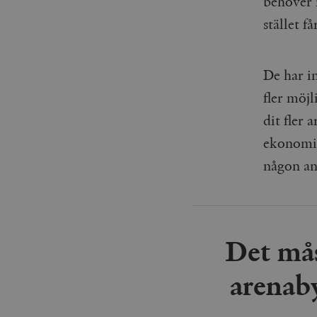
behöver 
_gid
mailchimp_landing_site
stället f
__cf_bm
_gat_UA-19195086-1
De har in
_fbp
fler möj
_ga_YBG49SLCTY
dit fler 
vuid
ekonomi ö
_hjSessionUser_675006
någon a
_hjIncludedInSessionSa
_hjSession_675006
Det må
arenab