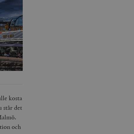
lle kosta
u står det
Malmö.
ation och