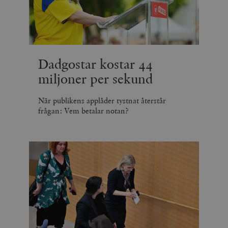
Dadgostar kostar 44
miljoner per sekund
När publikens applåder tystnat återstår
frågan: Vem betalar notan?