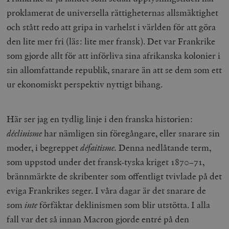
proklamerat de universella rättigheternas allsmäktighet
och stått redo att gripa in varhelst i världen för att göra
den lite mer fri (läs: lite mer fransk). Det var Frankrike
som gjorde allt för att införliva sina afrikanska kolonier i
sin allomfattande republik, snarare än att se dem som ett
ur ekonomiskt perspektiv nyttigt bihang.
Här ser jag en tydlig linje i den franska historien:
déclinisme
har nämligen sin föregångare, eller snarare sin
moder, i begreppet
défaitisme.
Denna nedlåtande term,
som uppstod under det fransk-tyska kriget 1870–71,
brännmärkte de skribenter som offentligt tvivlade på det
eviga Frankrikes seger. I våra dagar är det snarare de
som
inte
förfäktar deklinismen som blir utstötta. I alla
fall var det så innan Macron gjorde entré på den