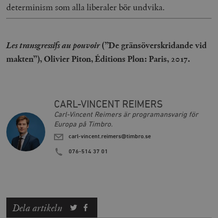
Strikt nödvändigt
Analys
determinism som alla liberaler bör undvika.
Marknadsföring
Funktioner
Strikt nödvändiga kakor tillåter
kärnwebbplatsfunktioner som användarinloggning
Les transgressifs au pouvoir
(”De gränsöverskridande vid
och kontohantering. Webbplatsen kan inte användas
makten”), Olivier Piton, Éditions Plon: Paris, 2017.
ordentligt utan strikt nödvändiga cookies.
Leverantör
Namn
U
/ Domän
woocommerce_cart_hash
Automattic
S
Inc.
CARL-VINCENT REIMERS
timbro.se
Carl-Vincent Reimers är programansvarig för
Europa på Timbro.
carl-vincent.reimers@timbro.se
_hjFirstSeen
Hotjar Ltd
.timbro.se
m
076-514 37 01
Dela artikeln