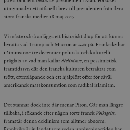
på ett officiellt besök av presidenten i Mali. Försöket
utmynnade i ett officiellt brev till presidenten från flera
stora franska medier 18 maj 2017.
Vi måste också anlägga ett historiskt djup för att kunna
berätta vad Trump och Macron är
svar
på. Frankrike har
i åtminstone tre decennier politiskt och kulturellt
präglats av vad man kallar
déclinisme
, en pessimistisk
framtidssyn där den franska kulturen betraktas som
trött, eftersläpande och ett hjälplöst offer för såväl
amerikansk masskonsumtion som radikal islamism.
Det stannar dock inte där menar Piton. Går man längre
tillbaka, i sökande efter någon sorts fransk
Volksgeist
,
framstår denna deklinism som alltmer abnorm.
Frankrike är ju landet som sedan upplysningstiden har