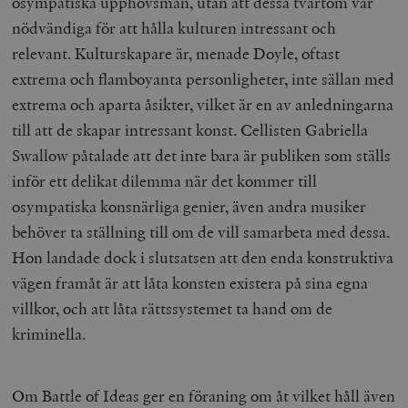
osympatiska upphovsmän, utan att dessa tvärtom var
_hjFirstSeen
Hotjar Ltd
nödvändiga för att hålla kulturen intressant och
.timbro.se
m
relevant. Kulturskapare är, menade Doyle, oftast
extrema och flamboyanta personligheter, inte sällan med
extrema och aparta åsikter, vilket är en av anledningarna
till att de skapar intressant konst. Cellisten Gabriella
Swallow påtalade att det inte bara är publiken som ställs
inför ett delikat dilemma när det kommer till
woocommerce_items_in_cart
Automattic
S
osympatiska konsnärliga genier, även andra musiker
Inc.
timbro.se
behöver ta ställning till om de vill samarbeta med dessa.
Hon landade dock i slutsatsen att den enda konstruktiva
vägen framåt är att låta konsten existera på sina egna
wp_woocommerce_session_[abcdef0123456789]
timbro.se
2
{32}
villkor, och att låta rättssystemet ta hand om de
__cf_bm
Cloudflare
kriminella.
Inc.
m
.myfonts.net
Om Battle of Ideas ger en föraning om åt vilket håll även