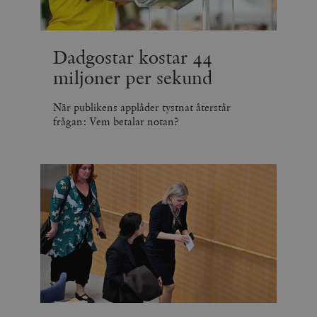
Dadgostar kostar 44
miljoner per sekund
När publikens applåder tystnat återstår
frågan: Vem betalar notan?