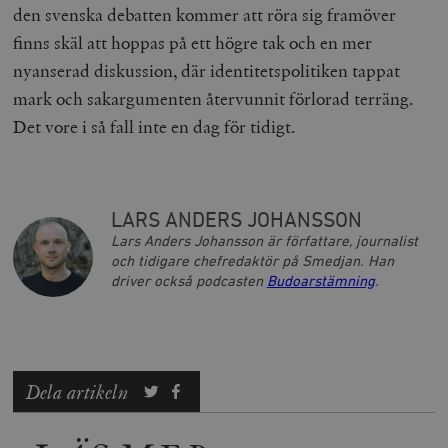
den svenska debatten kommer att röra sig framöver
finns skäl att hoppas på ett högre tak och en mer
nyanserad diskussion, där identitetspolitiken tappat
mark och sakargumenten återvunnit förlorad terräng.
Det vore i så fall inte en dag för tidigt.
_hjAbsoluteSessionInProgress
Hotjar Ltd
.timbro.se
m
LARS ANDERS JOHANSSON
Lars Anders Johansson är författare, journalist
och tidigare chefredaktör på Smedjan. Han
driver också podcasten
Budoarstämning
.
__cf_bm
Cloudflare
Inc.
m
.vimeo.com
Dela artikeln