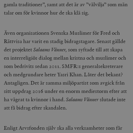
/ Domän
gamla traditioner”, samt att det är av ”välvilja” som män
woocommerce_cart_hash
Automattic
S
talar om för kvinnor hur de ska klä sig.
Inc.
timbro.se
Även organisationen Svenska Muslimer för Fred och
Rättvisa har varit en stadig bidragstagare. Senast gällde
_hjFirstSeen
Hotjar Ltd
.timbro.se
m
det projektet
Salaams V
ä
nner,
som syftade till att skapa
en interreligiös dialog mellan kristna och muslimer och
som bedrivits sedan 2011. SMFR:s generalsekreterare
och medgrundare heter Yasri Khan. Låter det bekant?
Antagligen. Det är samma miljöpartist som avgick från
sitt uppdrag 2016 under en enorm mediestorm efter att
ha vägrat ta kvinnor i hand.
Salaams V
ä
nner
slutade inte
woocommerce_items_in_cart
Automattic
S
Inc.
att få bidrag efter skandalen.
timbro.se
Enligt Arvsfonden själv ska alla verksamheter som får
wp_woocommerce_session_[abcdef0123456789]
timbro.se
2
{32}