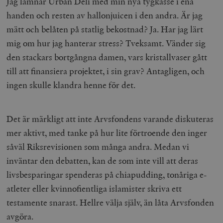
Jag lämnar Urban Deli med min nya tygkasse i ena
handen och resten av hallonjuicen i den andra. Är jag
mätt och belåten på statlig bekostnad? Ja. Har jag lärt
mig om hur jag hanterar stress? Tveksamt. Vänder sig
den stackars bortgångna damen, vars kristallvaser gått
till att finansiera projektet, i sin grav? Antagligen, och
ingen skulle klandra henne för det.
Det är märkligt att inte Arvsfondens varande diskuteras
mer aktivt, med tanke på hur lite förtroende den inger
såväl Riksrevisionen som många andra. Medan vi
inväntar den debatten, kan de som inte vill att deras
livsbesparingar spenderas på chiapudding, tonåriga e-
atleter eller kvinnofientliga islamister skriva ett
testamente snarast. Hellre välja själv, än låta Arvsfonden
avgöra.