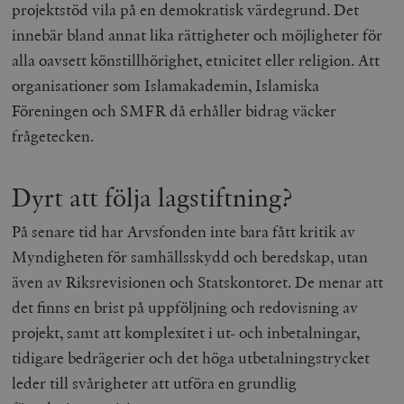
projektstöd vila på en demokratisk värdegrund. Det
__cf_bm
Cloudflare
innebär bland annat lika rättigheter och möjligheter för
Inc.
m
.myfonts.net
alla oavsett könstillhörighet, etnicitet eller religion. Att
organisationer som Islamakademin, Islamiska
Föreningen och SMFR då erhåller bidrag väcker
frågetecken.
Dyrt att följa lagstiftning?
_hjAbsoluteSessionInProgress
Hotjar Ltd
På senare tid har Arvsfonden inte bara fått kritik av
.timbro.se
m
Myndigheten för samhällsskydd och beredskap, utan
även av Riksrevisionen och Statskontoret. De menar att
det finns en brist på uppföljning och redovisning av
projekt, samt att komplexitet i ut- och inbetalningar,
tidigare bedrägerier och det höga utbetalningstrycket
leder till svårigheter att utföra en grundlig
__cf_bm
Cloudflare