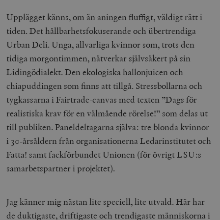
Upplägget känns, om än aningen fluffigt, väldigt rätt i
tiden. Det hållbarhetsfokuserande och übertrendiga
Urban Deli. Unga, allvarliga kvinnor som, trots den
tidiga morgontimmen, nätverkar självsäkert på sin
Lidingödialekt. Den ekologiska hallonjuicen och
chiapuddingen som finns att tillgå. Stressbollarna och
tygkassarna i Fairtrade-canvas med texten ”Dags för
realistiska krav för en välmående rörelse!” som delas ut
till publiken. Paneldeltagarna själva: tre blonda kvinnor
i 30-årsåldern från organisationerna Ledarinstitutet och
Fatta! samt fackförbundet Unionen (för övrigt LSU:s
samarbetspartner i projektet).
Jag känner mig nästan lite speciell, lite utvald. Här har
de duktigaste, driftigaste och trendigaste människorna i