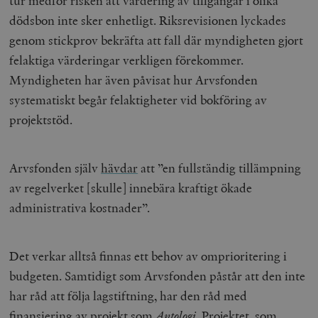
tur medför risken att värdering av tillgångar i olika
hålla reda på
k
användarinst
dödsbon inte sker enhetligt. Riksrevisionen lyckades
i
för Youtube-v
w
inbäddade i
genom stickprov bekräfta att fall där myndigheten gjort
a
webbplatser;
s
också avgör
felaktiga värderingar verkligen förekommer.
f
webbplatsbe
w
använder den
Myndigheten har även påvisat hur Arvsfonden
eller gamla 
_gid
Google LLC
1 dag
D
av Youtube-
systematiskt begår felaktigheter vid bokföring av
.timbro.se
G
gränssnittet.
o
projektstöd.
v
mailchimp_landing_site
Mailchimp
28 dagar
o
timbro.se
o
__cf_bm
Cloudflare
30
Denna cookie
_gat_UA-19195086-1
.timbro.se
54
D
Inc.
minuter
för att skilja
Arvsfonden själv
hävdar
att ”en fullständig tillämpning
sekunder
c
.podbean.com
människor oc
G
Detta är förd
av regelverket [skulle] innebära kraftigt ökade
m
för webbplat
i
att göra gilti
administrativa kostnader”.
i
rapporter o
e
användningen
si
deras webbpl
_
a
Det verkar alltså finnas ett behov av omprioritering i
_fbp
Meta
3
Används av F
s
Platform Inc.
månader
för att lever
p
budgeten. Samtidigt som Arvsfonden påstår att den inte
.timbro.se
serie
t
reklamproduk
har råd att följa lagstiftning, har den råd med
såsom realti
_ga_YBG49SLCTY
.timbro.se
1 år 1
D
från
månad
G
finansiering av projekt som
Antologi.
Projektet, som
tredjepartsa