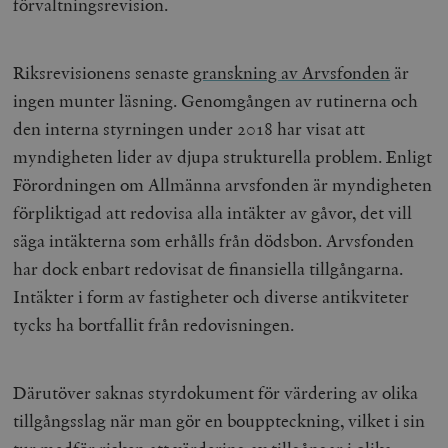
förvaltningsrevision.
Inc.
m
.vimeo.com
Riksrevisionens senaste
granskning av Arvsfonden
är
ingen munter läsning. Genomgången av rutinerna och
den interna styrningen under 2018 har visat att
myndigheten lider av djupa strukturella problem. Enligt
Förordningen om Allmänna arvsfonden är myndigheten
förpliktigad att redovisa alla intäkter av gåvor, det vill
säga intäkterna som erhålls från dödsbon. Arvsfonden
har dock enbart redovisat de finansiella tillgångarna.
Leverantör
Namn
Utgång
B
Intäkter i form av fastigheter och diverse antikviteter
/ Domän
Leverantör /
Namn
Utgång
Beskrivning
tycks ha bortfallit från redovisningen.
_ga
Google LLC
1 år 1
D
Domän
.timbro.se
månad
a
U
YSC
Google LLC
Session
Denna cookie 
e
.youtube.com
av YouTube fö
G
spåra visning
Därutöver saknas styrdokument för värdering av olika
a
inbäddade vi
a
tillgångsslag när man gör en bouppteckning, vilket i sin
u
VISITOR_INFO1_LIVE
Google LLC
6
Denna cookie 
t
.youtube.com
månader
av Youtube fö
g