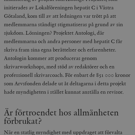
b
initierades av Lokalföreningen hepatit C i Västra
vuid
Vimeo.com
1 år 1
Dessa kakor 
_hjSessionUser_675006
.timbro.se
1 år
Inc.
månad
av Vimeo-
Götaland, kom till av att ledningen var trött på att
.vimeo.com
videospelare
_hjIncludedInSessionSample_675006
.timbro.se
2
webbplatser.
minuter
medlemmarna ständigt stigmatiseras på grund av sin
sjukdom. Lösningen? Projektet Antologi, där
_hjSession_675006
.timbro.se
30
minuter
medlemmarna och andra personer med hepatit C får
skriva fram sina egna berättelser och erfarenheter.
Antologin kommer att produceras genom
skrivarworkshops, med stöd av redaktörer och en
professionell skrivarcoach. För enbart de 851 000 kronor
som Arvsfonden delade ut åt deltagarna i detta projekt
hade myndigheten i stället kunnat anställa en revisor.
Är förtroendet hos allmänheten
förbrukat?
När en statlig myndighet med uppdraget att förvalta