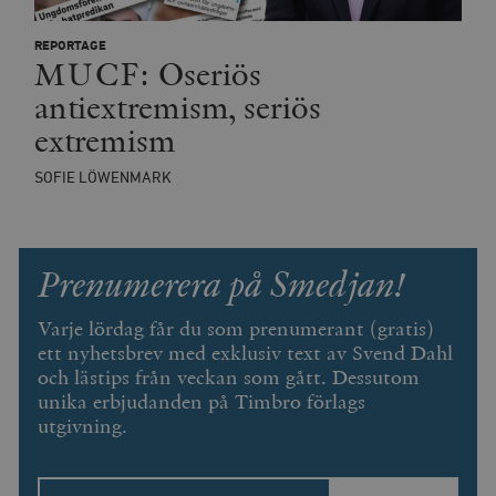
REPORTAGE
MUCF: Oseriös
antiextremism, seriös
extremism
SOFIE LÖWENMARK
Prenumerera på Smedjan!
Varje lördag får du som prenumerant (gratis)
ett nyhetsbrev med exklusiv text av Svend Dahl
och lästips från veckan som gått. Dessutom
unika erbjudanden på Timbro förlags
utgivning.