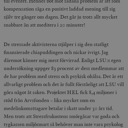
till eventet. Hennes bot mot sådana problem är att som
kompensation säga en positivt laddad mening till sig
själv tre gånger om dagen. Det går ju trots allt mycket
snabbare än att meditera i 20 minuter!
De stressade aktivisterna stjälper i sig den statligt
finansierade chiapuddingen och nickar ivrigt. Jag
däremot känner mig mest förvirrad. Enligt LSU:s egen
undersökning uppger 83 procent av dess medlemmar att
de har problem med stress och psykisk ohälsa. Det är ett
allvarligt problem och det är fullt förståeligt att LSU vill
göra något åt saken. Projektet HEL fick 8,4 miljoner i
stöd från Arvsfonden – lika mycket som en
medelinkomsttagare betalar i skatt under 30 års tid.
Men trots att Stressfrukostens smörgåsar var goda och
tygkassen miljösmart så behöver man inte vara psykolog