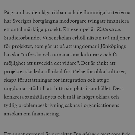
På grund av den låga ribban och de flummiga kriterierna
har Sveriges bortgångna medborgare tvingats finansiera
ett antal märkliga projekt. Ett exempel är
Kulturarva
.
Studieförbundet Vuxenskolan erhöll nästan två miljoner
för projektet, som går ut på att ungdomar i Jönköpings
län ska ”utforska och utmana sina kulturarv och få
möjlighet att utveckla det vidare”. Det är tänkt att
projektet ska leda till ökad förståelse för olika kulturer,
skapa förutsättningar för integration och att ge
ungdomar stöd till att hitta sin plats i samhället. Dess
konkreta samhällsnytta och mål är högst oklara och
tydlig problembeskrivning saknas i organisationens
ansökan om finansiering.
Ett annat exempel är projektet
Framtidens e-sport
som fick