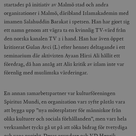
startades på initiativ av Malmö stad och andra
organisationer i Malmö, däribland Islamakademin med
imamen Salahuddin Barakat i spetsen. Han har gjort sig
ett namn genom att vägra ta en kvinnlig TV-värd från
den norska kanalen TV 2 i hand. Han har även öppet
kritiserat Gulan Avci (L) efter hennes deltagande i ett
seminarium där aktivisten Ayaan Hirsi Ali hållit ett
föredrag, då han ansåg att Alis kritik av islam inte var
förenlig med muslimska värderingar.
En annan samarbetspartner var kulturföreningen
Spiritus Mundi, en organisation vars syfte påstås vara
att bygga upp ”nya mötesplatser för människor från
olika kulturer och sociala förhållanden”, men vars hela
verksamhet tycks gå ut på att söka bidrag för tvetydiga
och vaga projekt. Deras grundare och VD Henrik