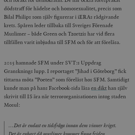
dödstraff för hädelse och homosexualitet, precis som
Bilal Philips som själv figurerar i iERAs rådgivande
krets. Spåren leder tillbaka till Sveriges Förenade
Muslimer – både Green och Tzortzis har vid flera
tillfällen varit inbjudna till SFM och för att föreläsa.
2015 hamnade SFM under SVT:s Uppdrag
Gransknings lupp. I reportaget ”Jihad i Göteborg” fick
tittarna möta ”Poeten” som föreläst hos SFM. Samtidigt
kunde man på hans Facebook-sida läsa
en dikt
han själv
skrivit till IS ära när terrororganisationen intog staden
Mosul:
…Det är endast en tidsfråga innan dem vinner kriget.
Det är enbart då muslimer kommer finna friden.