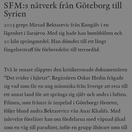
SFM:s nätverk från Göteborg till
Syrien
2005 greps Mirsad Bektasevic från Kungälv i en
lägenhet i Sarajevo. Med sig hade han bombbälten och
20 kilo sprängmedel. Han dömdes till ett långt
fängelsestraff för förberedelse till terrordåd.
Två år senare släpptes den kritikerrosade dokumentären
”Det svider i hjärtat”. Regissören Oskar Hedin frågade
sig vad som får en ung människa från Sverige att resa till
ett annat land för att spränga sig själv och andra i luften.
Filmen, som främst är inspelad i Göteborgs förorter,
följer bland andra Bektasevics vän Anas Khalifa. Med
inlevelse föreläser han om fördelarna med väpnad jihad
som en väg till paradiset, inför en grupp åhörare som till