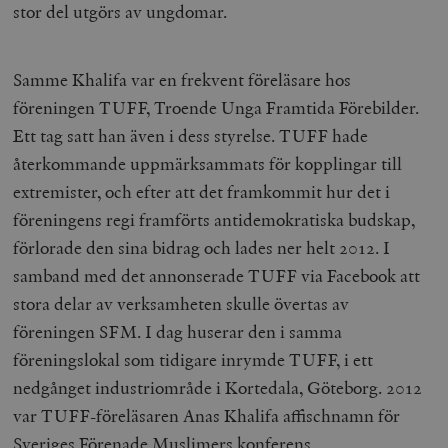
stor del utgörs av ungdomar.
Samme Khalifa var en frekvent föreläsare hos
föreningen TUFF, Troende Unga Framtida Förebilder.
Ett tag satt han även i dess styrelse. TUFF hade
återkommande uppmärksammats för kopplingar till
extremister, och efter att det framkommit hur det i
föreningens regi framförts antidemokratiska budskap,
förlorade den sina bidrag och lades ner helt 2012. I
samband med det annonserade TUFF via Facebook att
stora delar av verksamheten skulle övertas av
föreningen SFM. I dag huserar den i samma
föreningslokal som tidigare inrymde TUFF, i ett
nedgånget industriområde i Kortedala, Göteborg. 2012
var TUFF-föreläsaren Anas Khalifa affischnamn för
Sveriges Förenade Muslimers konferens.