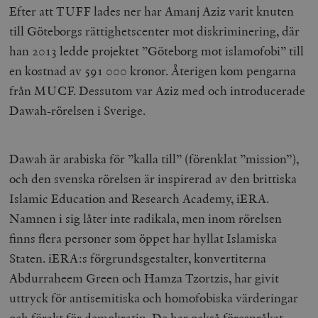
Efter att TUFF lades ner har Amanj Aziz varit knuten
till Göteborgs rättighetscenter mot diskriminering, där
han 2013 ledde projektet ”Göteborg mot islamofobi” till
en kostnad av 591 000 kronor. Återigen kom pengarna
från MUCF. Dessutom var Aziz med och introducerade
Dawah-rörelsen i Sverige.
Dawah är arabiska för ”kalla till” (förenklat ”mission”),
och den svenska rörelsen är inspirerad av den brittiska
Islamic Education and Research Academy, iERA.
Namnen i sig låter inte radikala, men inom rörelsen
finns flera personer som öppet har hyllat Islamiska
Staten. iERA:s förgrundsgestalter, konvertiterna
Abdurraheem Green och Hamza Tzortzis, har givit
uttryck för antisemitiska och homofobiska värderingar
och förakt för demokratin. De har också förespråkat