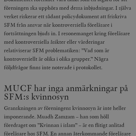
hålla reda på
k
användarinst
föreningen ska upphöra med dessa inbjudningar. I själva
i
för Youtube-v
w
inbäddade i
verket riskerar ett sådant policydokument att friskriva
a
webbplatser;
s
också avgör
SFM från ansvar när kontroversiella föreläsare i
f
webbplatsbe
w
använder den
fortsättningen bjuds in. I resonemanget kring föreläsare
eller gamla 
_gid
Google LLC
1 dag
D
av Youtube-
med kontroversiella åsikter eller värderingar
.timbro.se
G
gränssnittet.
o
relativiserar SFM problematiken: ”Vad som är
v
mailchimp_landing_site
Mailchimp
28 dagar
o
kontroversiellt är olika i olika grupper.” Några
timbro.se
o
följdfrågor finns inte noterade i protokollet.
__cf_bm
Cloudflare
30
Denna cookie
_gat_UA-19195086-1
.timbro.se
54
D
Inc.
minuter
för att skilja
sekunder
c
.podbean.com
människor oc
G
Detta är förd
m
för webbplat
MUCF har inga anmärkningar på
i
att göra gilti
i
rapporter o
SFM:s kvinnosyn
e
användningen
si
deras webbpl
_
Granskningen av föreningens kvinnosyn är inte heller
a
_fbp
Meta
3
Används av F
s
Platform Inc.
månader
för att lever
imponerande. Muadh Zamzam – han som höll
p
.timbro.se
serie
t
reklamproduk
föredraget om ”Kvinnan i islam” – är en flitigt anlitad
såsom realti
_ga_YBG49SLCTY
.timbro.se
1 år 1
D
från
föreläsare hos SFM. En annan återkommande föreläsare
månad
G
tredjepartsa