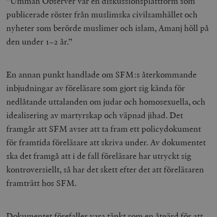
”Ummah Observer var en diskussionsplattform som
Inc.
m
.vimeo.com
publicerade röster från muslimska civilsamhället och
nyheter som berörde muslimer och islam, Amanj höll på
den under 1–2 år.”
En annan punkt handlade om SFM:s återkommande
inbjudningar av föreläsare som gjort sig kända för
nedlåtande uttalanden om judar och homosexuella, och
idealisering av martyrskap och väpnad jihad. Det
framgår att SFM avser att ta fram ett policydokument
Leverantör
Namn
Utgång
B
för framtida föreläsare att skriva under. Av dokumentet
/ Domän
Leverantör /
ska det framgå att i de fall föreläsare har utryckt sig
Namn
Utgång
Beskrivning
_ga
Google LLC
1 år 1
D
Domän
.timbro.se
månad
a
kontroversiellt, så har det skett efter det att föreläsaren
U
YSC
Google LLC
Session
Denna cookie 
e
.youtube.com
av YouTube fö
framträtt hos SFM.
G
spåra visning
a
inbäddade vi
a
u
VISITOR_INFO1_LIVE
Google LLC
6
Denna cookie 
t
.youtube.com
månader
av Youtube fö
Dokumentet förefaller vara tänkt som en åtgärd för att
g