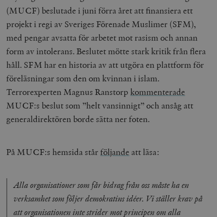
(MUCF) beslutade i juni förra året att finansiera ett
projekt i regi av Sveriges Förenade Muslimer (SFM),
med pengar avsatta för arbetet mot rasism och annan
form av intolerans. Beslutet mötte stark kritik från flera
håll. SFM har en historia av att utgöra en plattform för
föreläsningar som den om kvinnan i islam.
Terrorexperten Magnus Ranstorp
kommenterade
MUCF:s beslut som ”helt vansinnigt” och ansåg att
generaldirektören borde sätta ner foten.
På MUCF:s hemsida står
följande
att läsa:
Alla organisationer som får bidrag från oss måste ha en
verksamhet som följer demokratins idéer. Vi ställer krav på
att organisationen inte strider mot principen om alla