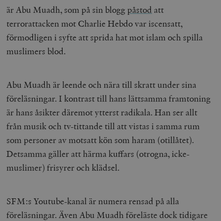
b
är Abu Muadh, som på sin blogg
påstod
att
vuid
Vimeo.com
1 år 1
Dessa kakor 
_hjSessionUser_675006
.timbro.se
1 år
Inc.
månad
av Vimeo-
terrorattacken mot Charlie Hebdo var iscensatt,
.vimeo.com
videospelare
_hjIncludedInSessionSample_675006
.timbro.se
2
webbplatser.
förmodligen i syfte att sprida hat mot islam och spilla
minuter
muslimers blod.
_hjSession_675006
.timbro.se
30
minuter
Abu Muadh är leende och nära till skratt under sina
föreläsningar. I kontrast till hans lättsamma framtoning
är hans åsikter däremot ytterst radikala. Han ser allt
från musik och tv-tittande till att vistas i samma rum
som personer av motsatt kön som haram (otillåtet).
Detsamma gäller att härma kuffars (otrogna, icke-
muslimer) frisyrer och klädsel.
SFM:s Youtube-kanal är numera rensad på alla
föreläsningar. Även Abu Muadh föreläste dock tidigare