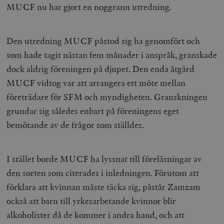
MUCF nu har gjort en noggrann utredning.
Den utredning MUCF påstod sig ha genomfört och
som hade tagit nästan fem månader i anspråk, granskade
dock aldrig föreningen på djupet. Den enda åtgärd
MUCF vidtog var att arrangera ett möte mellan
företrädare för SFM och myndigheten. Granskningen
grundar sig således enbart på föreningens eget
bemötande av de frågor som ställdes.
I stället borde MUCF ha lyssnat till föreläsningar av
den sorten som citerades i inledningen. Förutom att
förklara att kvinnan måste täcka sig, påstår Zamzam
också att barn till yrkesarbetande kvinnor blir
alkoholister då de kommer i andra hand, och att