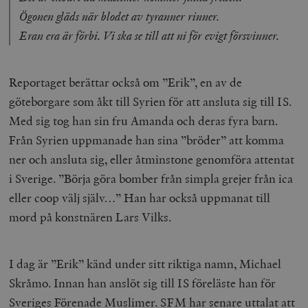
Ögonen gläds när blodet av tyranner rinner.
Eran era är förbi. Vi ska se till att ni för evigt försvinner.
Reportaget berättar också om ”Erik”, en av de
göteborgare som åkt till Syrien för att ansluta sig till IS.
Med sig tog han sin fru Amanda och deras fyra barn.
Från Syrien uppmanade han sina ”bröder” att komma
ner och ansluta sig, eller åtminstone genomföra attentat
i Sverige. ”Börja göra bomber från simpla grejer från ica
eller coop välj själv…” Han har också uppmanat till
mord på konstnären Lars Vilks.
I dag är ”Erik” känd under sitt riktiga namn, Michael
Skråmo. Innan han anslöt sig till IS föreläste han för
Sveriges Förenade Muslimer. SFM har senare uttalat att