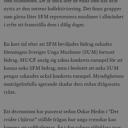
som islamofoba. De är dock inte de enda som har drar
nytta av den sortens kollektivisering. Det finns grupper
som gärna låter SFM representera muslimer i allmänhet
i syfte att framställa dem i dålig dager.
En kort tid efter att SFM beviljades bidrag nekades
föreningen Sveriges Unga Muslimer (SUM) fortsatt
bidrag. MUCF ansåg sig sakna konkreta exempel för att
kunna neka SFM bidrag, men i beslutet att neka SUM
pengar saknades också konkreta exempel. Myndighetens
motsägelsefulla agerande skadar dess redan ifrågasatta
rykte.
Ett decennium har passerat sedan Oskar Hedin i ”Det
svider i hjärtat” ställde frågan hur unga svenskar kan
komma att radikaliseras. Än i dag saknas självklara svar.