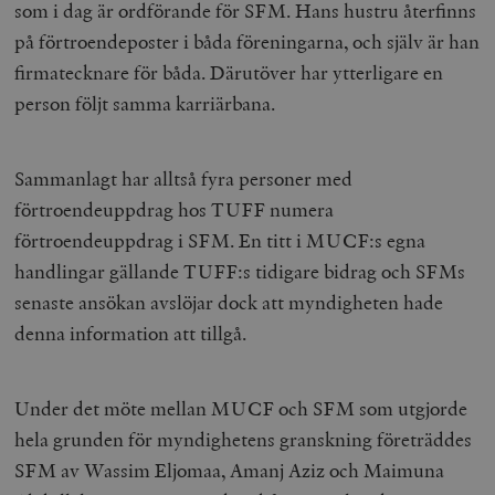
som i dag är ordförande för SFM. Hans hustru återfinns
/ Domän
på förtroendeposter i båda föreningarna, och själv är han
woocommerce_cart_hash
Automattic
S
Inc.
firmatecknare för båda. Därutöver har ytterligare en
timbro.se
person följt samma karriärbana.
_hjFirstSeen
Hotjar Ltd
.timbro.se
m
Sammanlagt har alltså fyra personer med
förtroendeuppdrag hos TUFF numera
förtroendeuppdrag i SFM. En titt i MUCF:s egna
handlingar gällande TUFF:s tidigare bidrag och SFMs
senaste ansökan avslöjar dock att myndigheten hade
denna information att tillgå.
woocommerce_items_in_cart
Automattic
S
Inc.
timbro.se
Under det möte mellan MUCF och SFM som utgjorde
hela grunden för myndighetens granskning företräddes
SFM av Wassim Eljomaa, Amanj Aziz och Maimuna
wp_woocommerce_session_[abcdef0123456789]
timbro.se
2
{32}