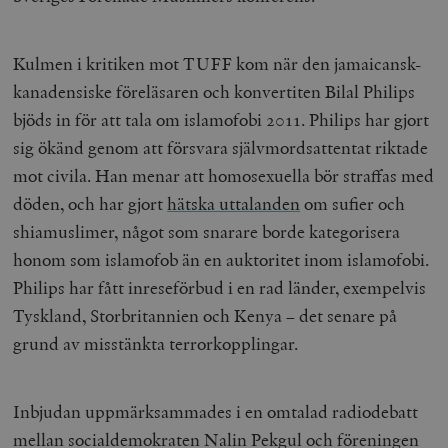
Kulmen i kritiken mot TUFF kom när den jamaicansk-
kanadensiske föreläsaren och konvertiten Bilal Philips
bjöds in för att tala om islamofobi 2011. Philips har gjort
sig ökänd genom att försvara självmordsattentat riktade
mot civila. Han menar att homosexuella bör straffas med
döden, och har gjort
hätska uttalanden
om sufier och
shiamuslimer, något som snarare borde kategorisera
honom som islamofob än en auktoritet inom islamofobi.
Philips har fått inreseförbud i en rad länder, exempelvis
Tyskland, Storbritannien och Kenya – det senare på
grund av misstänkta terrorkopplingar.
Inbjudan uppmärksammades i en omtalad radiodebatt
mellan socialdemokraten Nalin Pekgul och föreningen