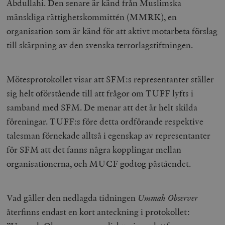
Abdullahi. Den senare är känd från Muslimska
__cf_bm
Cloudflare
mänskliga rättighetskommittén (MMRK), en
Inc.
m
.myfonts.net
organisation som är känd för att aktivt motarbeta förslag
till skärpning av den svenska terrorlagstiftningen.
Mötesprotokollet visar att SFM:s representanter ställer
sig helt oförstående till att frågor om TUFF lyfts i
samband med SFM. De menar att det är helt skilda
föreningar. TUFF:s före detta ordförande respektive
_hjAbsoluteSessionInProgress
Hotjar Ltd
.timbro.se
m
talesman förnekade alltså i egenskap av representanter
för SFM att det fanns några kopplingar mellan
organisationerna, och MUCF godtog påståendet.
Vad gäller den nedlagda tidningen
Ummah Observer
återfinns endast en kort anteckning i protokollet:
__cf_bm
Cloudflare