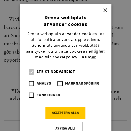
×
Denna webbplats
– Vi vill på riktigt adressera att den svenska
använder cookies
beroendevården har misslyckats. Jag uppfattar det som
Denna webbplats använder cookies för
att Socialdemokraterna inte vill se problemen med
att förbättra användarupplevelsen.
missbruket och den höga narkotikadödligheten. Man
Genom att använda vår webbplats
gör saker med kniven mot strupen, och det är vi i
samtycker du till alla cookies i enlighet
med vår cookiepolicy.
Läs mer
oppositionen som driver på.
STRIKT NÖDVÄNDIGT
ANALYS
MARKNADSFÖRING
”Det är synd att man inte vill utreda om en
FUNKTIONER
avkriminalisering skulle minska lidande och
död”
ACCEPTERA ALLA
AVVISA ALLT