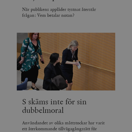
När publikens applåder tystnat återstår
frågan: Vem betalar notan?
S skäms inte för sin
dubbelmoral
Användandet av olika måttstockar har varit
ett återkommande tillvägagångssätt för