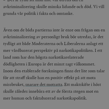
avkriminalisering skulle minska lidande och död. Vi vill
grunda vår politik i fakta och omtanke.
Även om de båda partierna inte är ense om frågan om en
avkriminalisering av personligt bruk bör utredas, är det
woocommerce_items_in_cart
Automattic
S
Inc.
tydligt att både Moderaterna och Liberalerna anlagt ett
timbro.se
mer vårdbaserat perspektiv på narkotikapolitiken. I ett
land som har den högsta narkotikarelaterade
wp_woocommerce_session_[abcdef0123456789]
timbro.se
2
dödligheten i Europa är det minst sagt välkommet.
{32}
Inom den etablerade forskningen finns det lite som talar
__cf_bm
Cloudflare
Inc.
m
för att straff skulle han en positiv effekt på att mota
.myfonts.net
missbruket,
snarare det motsatta
. Ett maktskifte i höst
skulle således innebära ett av de första stegen mot en
mer human och faktabaserad narkotikapolitik.