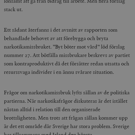
lönsamt att gå från bidrag till arbete. Men flera förslag
stack ut.
Ett sådant återfanns i det avsnitt av rapporten som
behandlade behovet av att förebygga och bryta
narkotikamissbruket. ”Byt böter mot vård” löd förslag
nummer 27. Att bötfälla missbrukare beskrevs av partiet
som kontraproduktivt då det försätter redan utsatta och
resurssvaga individer i en ännu svårare situation.
Frågor om narkotikamissbruk lyfts sällan av de politiska
partierna. När narkotikafrågor diskuteras är det istället
nästan alltid i relation till den organiserade
brottsligheten. Men trots att frågan sällan kommer upp
är det ett område där Sverige har stora problem. Sverige
har tillsammans med Irland
den högsta