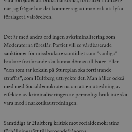
vara förbjudet att bruka narkotika, fortsätter Hultberg
när jag frågar hur det kommer sig att man valt att lyfta
förslaget i valrörelsen.
Det är med andra ord ingen avkriminalisering som
Moderaterna föreslår. Partiet vill se vårdbaserade
sanktioner för missbrukare samtidigt som ”vanliga”
brukare fortfarande ska kunna dömas till böter. Eller
”den som tar kokain på Stureplan ska fortfarande
straffas”, som Hultberg uttryckte det. Man håller också
med med Socialdemokraterna om att en utredning av
effekten av kriminaliseringen av personligt bruk inte ska
vara med i narkotikautredningen.
Samtidigt är Hultberg kritisk mot socialdemokratins
förhållningssätt till beroendefrågorna.