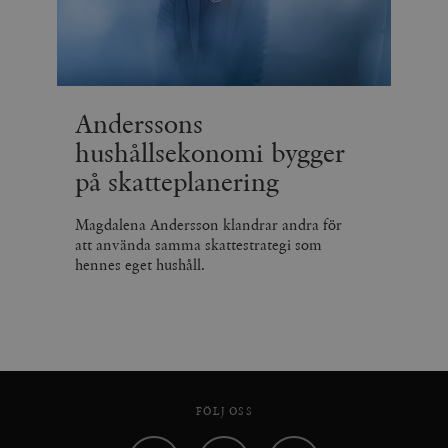
Anderssons
hushållsekonomi bygger
på skatteplanering
Magdalena Andersson klandrar andra för
att använda samma skattestrategi som
hennes eget hushåll.
FÖLJ OSS