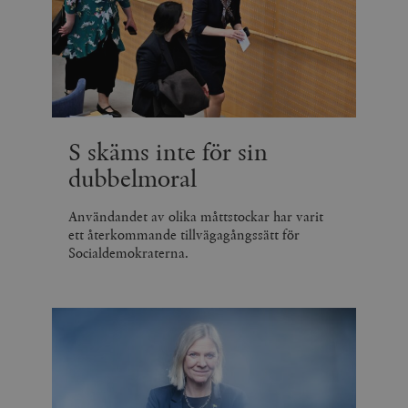
S skäms inte för sin
dubbelmoral
Användandet av olika måttstockar har varit
ett återkommande tillvägagångssätt för
Socialdemokraterna.