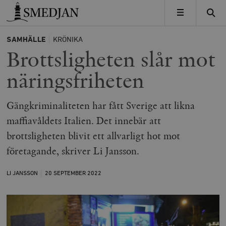
Timbro
MENY
SAMHÄLLE
KRÖNIKA
Brottsligheten slår mot
näringsfriheten
Gängkriminaliteten har fått Sverige att likna
maffiavåldets Italien. Det innebär att
brottsligheten blivit ett allvarligt hot mot
företagande, skriver Li Jansson.
LI JANSSON
20 SEPTEMBER
2022