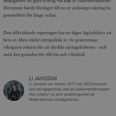
möjligheter att göra avdrag vid köp av säkerhetstjänster.
Dessutom borde förslaget till en ny ordningsvaktslag ha
Strikt nödvändigt
Analys
genomförts för länge sedan.
Marknadsföring
Funktioner
Strikt nödvändiga kakor tillåter
kärnwebbplatsfunktioner som användarinloggning
Den tillträdande regeringen har en diger åtgärdslista att
och kontohantering. Webbplatsen kan inte användas
ordentligt utan strikt nödvändiga cookies.
beta av. Men stärkt rättspolitik är vår generations
Leverantör
viktigaste reform för att skydda näringsfriheten – och
Namn
U
/ Domän
med den grunden för tillväxt och välstånd.
woocommerce_cart_hash
Automattic
S
Inc.
timbro.se
LI JANSSON
_hjFirstSeen
Hotjar Ltd
Li Jansson var mellan 2017 och 2023 bransch-
.timbro.se
m
och näringspolitisk chef på Säkerhetsföretagen.
Hon arbetar nu som avdelningschef på
Moderaternas riksdagskansli.