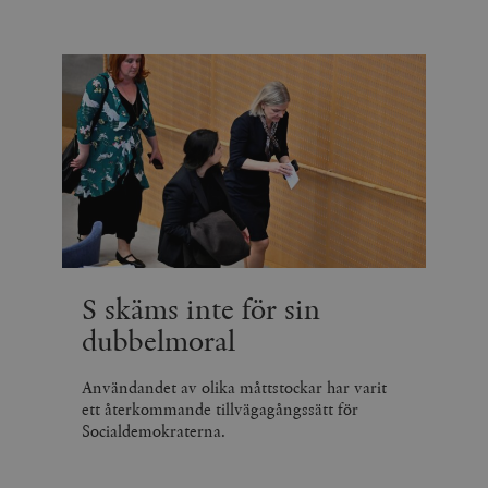
S skäms inte för sin
dubbelmoral
Användandet av olika måttstockar har varit
ett återkommande tillvägagångssätt för
Socialdemokraterna.