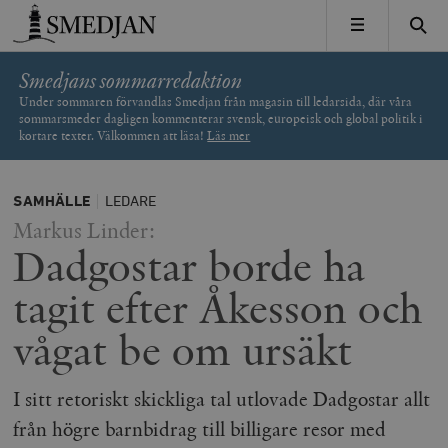
Timbro
MENY
Smedjans sommarredaktion
Under sommaren förvandlas Smedjan från magasin till ledarsida, där våra
sommarsmeder dagligen kommenterar svensk, europeisk och global politik i
kortare texter. Välkommen att läsa!
Läs mer
SAMHÄLLE
LEDARE
Markus Linder:
Dadgostar borde ha
tagit efter Åkesson och
vågat be om ursäkt
I sitt retoriskt skickliga tal utlovade Dadgostar allt
från högre barnbidrag till billigare resor med