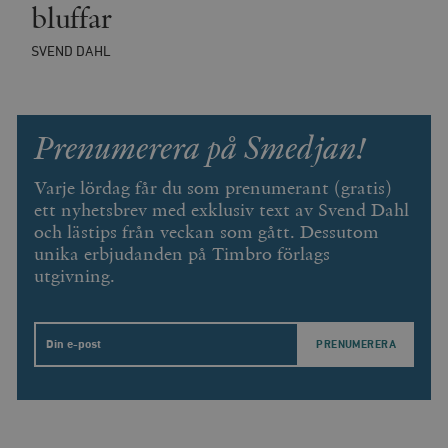
__cf_bm
Cloudflare
bluffar
Inc.
m
.vimeo.com
SVEND DAHL
Prenumerera på Smedjan!
Varje lördag får du som prenumerant (gratis)
ett nyhetsbrev med exklusiv text av Svend Dahl
och lästips från veckan som gått. Dessutom
unika erbjudanden på Timbro förlags
utgivning.
Leverantör
Namn
Utgång
B
/ Domän
Leverantör /
Namn
Utgång
Beskrivning
_ga
Google LLC
1 år 1
D
Domän
Email
.timbro.se
månad
a
U
YSC
Google LLC
Session
Denna cookie 
e
.youtube.com
av YouTube fö
G
spåra visning
a
inbäddade vi
a
u
VISITOR_INFO1_LIVE
Google LLC
6
Denna cookie 