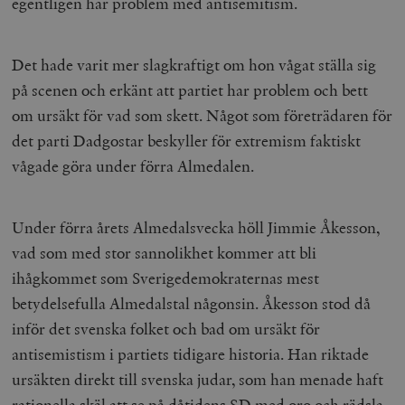
egentligen har problem med antisemitism.
Det hade varit mer slagkraftigt om hon vågat ställa sig
på scenen och erkänt att partiet har problem och bett
om ursäkt för vad som skett. Något som företrädaren för
det parti Dadgostar beskyller för extremism faktiskt
vågade göra under förra Almedalen.
Under förra årets Almedalsvecka höll Jimmie Åkesson,
vad som med stor sannolikhet kommer att bli
ihågkommet som Sverigedemokraternas mest
betydelsefulla Almedalstal någonsin. Åkesson stod då
inför det svenska folket och bad om ursäkt för
antisemistism i partiets tidigare historia. Han riktade
ursäkten direkt till svenska judar, som han menade haft
rationella skäl att se på dåtidens SD med oro och rädsla.