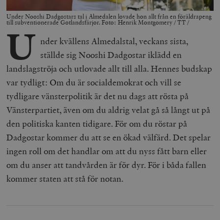
Under Nooshi Dadgostars tal i Almedalen lovade hon allt från en föräldrapeng
till subventionerade Gotlandsfärjor. Foto: Henrik Montgomery / TT /
U
nder kvällens Almedalstal, veckans sista,
ställde sig Nooshi Dadgostar iklädd en
landslagströja och utlovade allt till alla. Hennes budskap
var tydligt: Om du är socialdemokrat och vill se
tydligare vänsterpolitik är det nu dags att rösta på
Vänsterpartiet, även om du aldrig velat gå så långt ut på
den politiska kanten tidigare. För om du röstar på
Dadgostar kommer du att se en ökad välfärd. Det spelar
ingen roll om det handlar om att du nyss fått barn eller
om du anser att tandvården är för dyr. För i båda fallen
kommer staten att stå för notan.