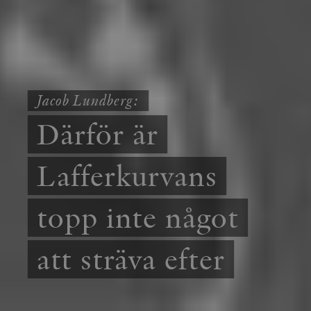
Jacob Lundberg:
Därför är
Lafferkurvans
topp inte något
att sträva efter