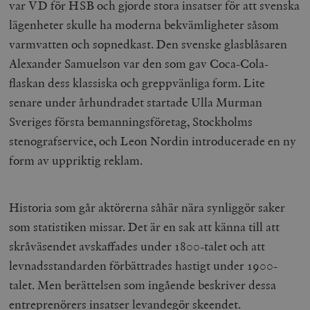
var VD för HSB och gjorde stora insatser för att svenska
lägenheter skulle ha moderna bekvämligheter såsom
varmvatten och sopnedkast. Den svenske glasblåsaren
Alexander Samuelson var den som gav Coca-Cola-
flaskan dess klassiska och greppvänliga form. Lite
senare under århundradet startade Ulla Murman
Sveriges första bemanningsföretag, Stockholms
stenografservice, och Leon Nordin introducerade en ny
form av uppriktig reklam.
Historia som går aktörerna såhär nära synliggör saker
som statistiken missar. Det är en sak att känna till att
skråväsendet avskaffades under 1800-talet och att
levnadsstandarden förbättrades hastigt under 1900-
talet. Men berättelsen som ingående beskriver dessa
entreprenörers insatser levandegör skeendet.