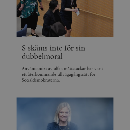
S skäms inte för sin
dubbelmoral
Användandet av olika måttstockar har varit
ett återkommande tillvägagångssätt för
Socialdemokraterna.