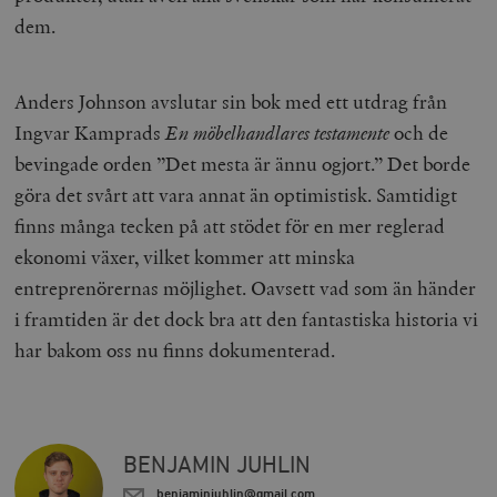
__cf_bm
Cloudflare
dem.
Inc.
m
.myfonts.net
Anders Johnson avslutar sin bok med ett utdrag från
Ingvar Kamprads
En möbelhandlares testamente
och de
bevingade orden ”Det mesta är ännu ogjort.” Det borde
göra det svårt att vara annat än optimistisk. Samtidigt
finns många tecken på att stödet för en mer reglerad
_hjAbsoluteSessionInProgress
Hotjar Ltd
ekonomi växer, vilket kommer att minska
.timbro.se
m
entreprenörernas möjlighet. Oavsett vad som än händer
i framtiden är det dock bra att den fantastiska historia vi
har bakom oss nu finns dokumenterad.
BENJAMIN JUHLIN
__cf_bm
Cloudflare
Inc.
m
.vimeo.com
benjaminjuhlin@gmail.com