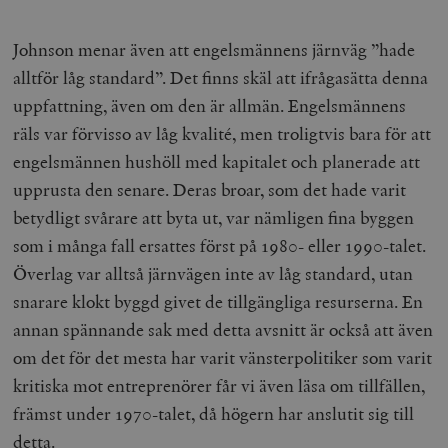
Johnson menar även att engelsmännens järnväg ”hade
alltför låg standard”. Det finns skäl att ifrågasätta denna
uppfattning, även om den är allmän. Engelsmännens
räls var förvisso av låg kvalité, men troligtvis bara för att
engelsmännen hushöll med kapitalet och planerade att
upprusta den senare. Deras broar, som det hade varit
betydligt svårare att byta ut, var nämligen fina byggen
som i många fall ersattes först på 1980- eller 1990-talet.
Överlag var alltså järnvägen inte av låg standard, utan
snarare klokt byggd givet de tillgängliga resurserna. En
annan spännande sak med detta avsnitt är också att även
om det för det mesta har varit vänsterpolitiker som varit
kritiska mot entreprenörer får vi även läsa om tillfällen,
främst under 1970-talet, då högern har anslutit sig till
detta.