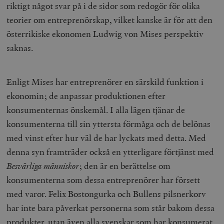
riktigt något svar på i de sidor som redogör för olika
woocommerce_cart_hash
Automattic
S
Inc.
teorier om entreprenörskap, vilket kanske är för att den
timbro.se
österrikiske ekonomen Ludwig von Mises perspektiv
saknas.
_hjFirstSeen
Hotjar Ltd
.timbro.se
m
Enligt Mises har entreprenörer en särskild funktion i
ekonomin; de anpassar produktionen efter
konsumenternas önskemål. I alla lägen tjänar de
konsumenterna till sin yttersta förmåga och de belönas
med vinst efter hur väl de har lyckats med detta. Med
denna syn framträder också en ytterligare förtjänst med
woocommerce_items_in_cart
Automattic
S
Besvärliga människor
;
den är en berättelse om
Inc.
timbro.se
konsumenterna som dessa entreprenörer har försett
med varor. Felix Bostongurka och Bullens pilsnerkorv
har inte bara påverkat personerna som står bakom dessa
wp_woocommerce_session_[abcdef0123456789]
timbro.se
2
{32}
produkter, utan även alla svenskar som har konsumerat