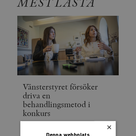
MEST LÄSTA
Vänsterstyret försöker
driva en
behandlingsmetod i
konkurs
×
Socialdemokraternas krig mot den privata
ätstörningsvården fortsätter
Denna webbplats