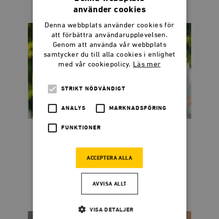
använder cookies
Denna webbplats använder cookies för
att förbättra användarupplevelsen.
Genom att använda vår webbplats
samtycker du till alla cookies i enlighet
med vår cookiepolicy.
Läs mer
STRIKT NÖDVÄNDIGT
ANALYS
MARKNADSFÖRING
FUNKTIONER
Dadgostar kostar 44
miljoner per sekund
ACCEPTERA ALLA
När publikens applåder tystnat återstår
frågan: Vem betalar notan?
AVVISA ALLT
VISA DETALJER