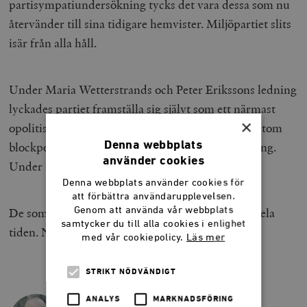
partisympatiundersökning tycks det vara dessa som nu
återvänder till sina tidigare hemvister. Miljöpartiet slits
isär från alla håll.
Under Maria Wetterstrands och Peter Erikssons ledning
lyckades partiet framställa sig självt som ett närmast
×
opolitiskt livsstilsalternativ. Ett parti över och bortom
blockpolitiken. Det var ett illusionsnummer av rang.
Denna webbplats
använder cookies
Under nuvarande regemente har fasaden rämnat.
Denna webbplats använder cookies för
att förbättra användarupplevelsen.
De som varit på Miljöpartikongresser visste det hela
Genom att använda vår webbplats
samtycker du till alla cookies i enlighet
tiden. Nu vet alla andra också.
med vår cookiepolicy.
Läs mer
STRIKT NÖDVÄNDIGT
LARS ANDERS JOHANSSON
ANALYS
MARKNADSFÖRING