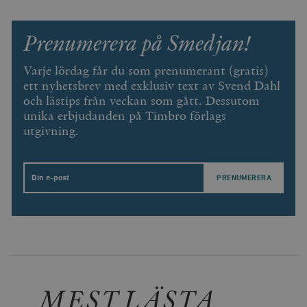
Prenumerera på Smedjan!
Varje lördag får du som prenumerant (gratis)
ett nyhetsbrev med exklusiv text av Svend Dahl
och lästips från veckan som gått. Dessutom
unika erbjudanden på Timbro förlags
utgivning.
Leverantör
Email
Namn
Utgång
B
/ Domän
Leverantör /
Namn
Utgång
Beskrivning
_ga
Google LLC
1 år 1
D
Domän
.timbro.se
månad
a
U
YSC
Google LLC
Session
Denna cookie 
e
.youtube.com
av YouTube fö
G
spåra visning
a
inbäddade vi
a
u
VISITOR_INFO1_LIVE
Google LLC
6
Denna cookie 
t
.youtube.com
månader
av Youtube fö
MEST LÄSTA
g
hålla reda på
k
användarinst