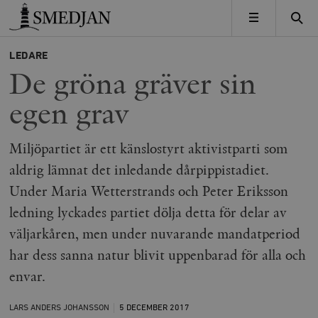
Timbro
MENY
LEDARE
De gröna gräver sin
egen grav
Miljöpartiet är ett känslostyrt aktivistparti som
aldrig lämnat det inledande dårpippistadiet.
Under Maria Wetterstrands och Peter Eriksson
ledning lyckades partiet dölja detta för delar av
väljarkåren, men under nuvarande mandatperiod
har dess sanna natur blivit uppenbarad för alla och
envar.
LARS ANDERS JOHANSSON
5 DECEMBER
2017