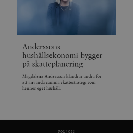
Anderssons
hushållsekonomi bygger
på skatteplanering
Magdalena Andersson klandrar andra för
att använda samma skattestrategi som
hennes eget hushåll.
FÖLJ OSS