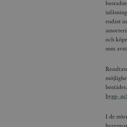
woocommerce_items_in_
bostadsm
inlåsnin
wp_woocommerce_sessio
endast in
{32}
amorteri
__cf_bm
och köpe
_hjAbsoluteSessionInPr
som avstå
__cf_bm
Resultate
möjlighet
bostäder
Namn
Namn
bygg- oc
_ga
YSC
I de stö
VISITOR_INFO1_LIVE
hyresmar