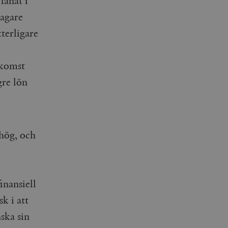
lånat i
tagare
terligare
nkomst
gre lön
 hög, och
inansiell
k i att
nska sin