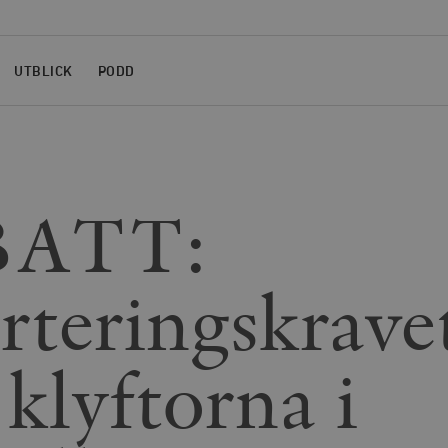
UTBLICK
PODD
ATT:
teringskrave
 klyftorna i