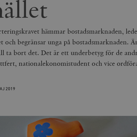
ället
teringskravet hämmar bostadsmarknaden, leder
let och begränsar unga på bostadsmarknaden. Ä
l ta bort det. Det är ett underbetyg för de andr
öttfert, nationalekonomistudent och vice ordf
MAJ
2019