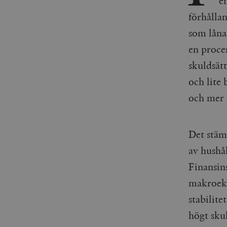
e
förhålla
som låna
en proce
skuldsät
och lite 
och mer 
Det stäm
av hushål
Finansin
makroeko
stabilite
högt skul