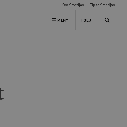
Om Smedjan
Tipsa Smedjan
MENY
FÖLJ
FÖLJ OSS
SEARCH
t