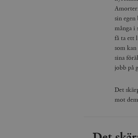
_gid
mailchimp_landing_site
Amorteri
sin egen 
__cf_bm
_gat_UA-19195086-1
många i s
_fbp
få ta ett
som kan h
_ga_YBG49SLCTY
vuid
sina förä
_hjSessionUser_675006
jobb på 
_hjIncludedInSessionSa
_hjSession_675006
Det skär
mot dem 
Det skär