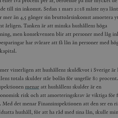
n eller två procent per år, beroende på hur mycket de 
nde till sin inkomst. Sedan 1 mars 2018 måste nya lån
r mer än 4,5 gånger sin bruttoårsinkomst amortera yt
nt årligen. Tanken är att minska hushållens höga
tning, men konsekvensen blir att personer med låg i
besparingar har svårare att få lån än personer med hö
kapital.
mer visserligen att hushållens skuldkvot i Sverige är
lens totala skulder står bolån för ungefär 80 procent.
spektionen
menar
att hushållens skulder är en
nomisk risk och att amorteringskrav är viktiga för f
t. Med det menar Finansinspektionen att den ser en ris
dsatta hushåll, för att ha råd med sina lån, skulle mi