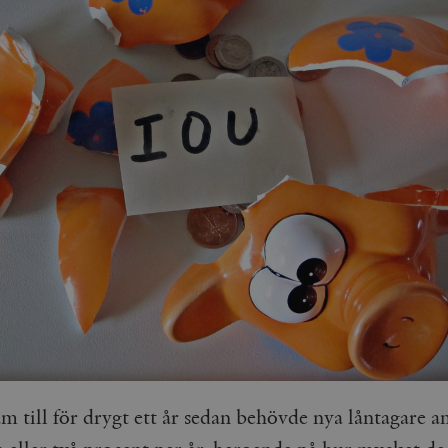
am till för drygt ett år sedan behövde nya låntagare 