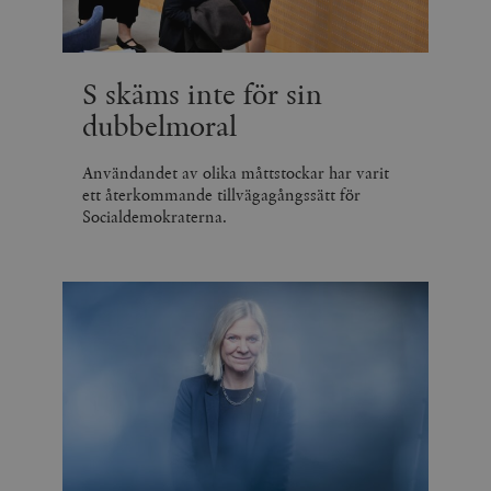
_hjSession_675006
.timbro.se
30
minuter
S skäms inte för sin
dubbelmoral
Användandet av olika måttstockar har varit
ett återkommande tillvägagångssätt för
Socialdemokraterna.