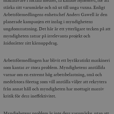
makthavare i sociala medier, så kallade
influencers
, för att
stärka sitt varumärke och nå ut till unga vuxna. Enligt
Arbetsförmedlingens enhetschef Anders Gawell är den
planerade kampanjen ett inslag i myndighetens
ungdomssatsning. Det här är ett ytterligare tecken på att
myndigheten satsar på irrelevanta projekt och
åsidosätter sitt kärnuppdrag.
Arbetsförmedlingen har blivit ett byråkratiskt maskineri
som kantas av stora problem. Myndighetens anställda
varnar om en extremt hög arbetsbelastning, små och
medelstora företag som vill anställa väljer att rekrytera
från annat håll och myndigheten har mottagit massiv
kritik för dess ineffektivitet.
Myndighetens problem är inte dess varumärke, utan att