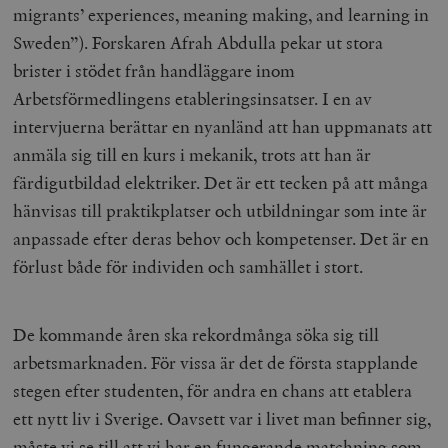
migrants’ experiences, meaning making, and learning in
Sweden”). Forskaren Afrah Abdulla pekar ut stora
brister i stödet från handläggare inom
Arbetsförmedlingens etableringsinsatser. I en av
intervjuerna berättar en nyanländ att han uppmanats att
anmäla sig till en kurs i mekanik, trots att han är
färdigutbildad elektriker. Det är ett tecken på att många
hänvisas till praktikplatser och utbildningar som inte är
anpassade efter deras behov och kompetenser. Det är en
förlust både för individen och samhället i stort.
De kommande åren ska rekordmånga söka sig till
arbetsmarknaden. För vissa är det de första stapplande
stegen efter studenten, för andra en chans att etablera
ett nytt liv i Sverige. Oavsett var i livet man befinner sig,
måste vi se till att vi har en fungerande matchning som