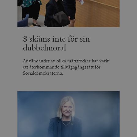
webbplatser.
minuter
_hjSession_675006
.timbro.se
30
minuter
S skäms inte för sin
dubbelmoral
Användandet av olika måttstockar har varit
ett återkommande tillvägagångssätt för
Socialdemokraterna.