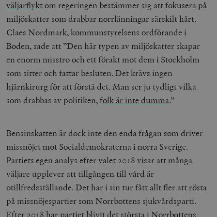
väljarflykt
om regeringen bestämmer sig att fokusera på
miljöskatter som drabbar norrlänningar särskilt hårt.
Claes Nordmark, kommunstyrelsens ordförande i
Boden, sade att ”
Den här typen av miljöskatter skapar
en enorm misstro och ett förakt mot dem i Stockholm
som sitter och fattar besluten. Det krävs ingen
hjärnkirurg för att förstå det. Man ser ju tydligt vilka
som drabbas av politiken,
folk är inte dumma
.”
Bensinskatten är dock inte den enda frågan som driver
missnöjet mot Socialdemokraterna i norra Sverige.
Partiets egen analys efter valet 2018 visar att många
väljare upplever att tillgången till vård är
otillfredsställande. Det har i sin tur fått allt fler att rösta
på missnöjespartier som Norrbottens sjukvårdsparti.
Efter 2018 har partiet blivit det största i Norrbottens