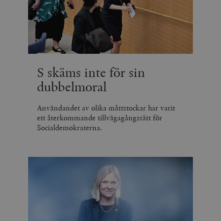
S skäms inte för sin
dubbelmoral
Användandet av olika måttstockar har varit
ett återkommande tillvägagångssätt för
Socialdemokraterna.