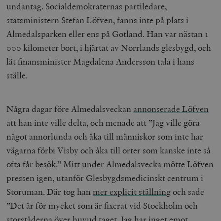
undantag. Socialdemokraternas partiledare,
statsministern Stefan Löfven, fanns inte på plats i
Almedalsparken eller ens på Gotland. Han var nästan 1
000 kilometer bort, i hjärtat av Norrlands glesbygd, och
lät finansminister Magdalena Andersson tala i hans
ställe.
Några dagar före Almedalsveckan
annonserade Löfven
att han inte ville delta, och menade att ”
Jag ville göra
något annorlunda och åka till människor som inte har
vägarna förbi Visby och åka till orter som kanske inte så
ofta får besök.
” Mitt under Almedalsvecka mötte Löfven
pressen igen, utanför Glesbygdsmedicinskt centrum i
Storuman. Där tog han
mer explicit ställning
och sade
”
Det är för mycket som är fixerat vid Stockholm och
storstäderna över huvud taget. Jag har inget emot