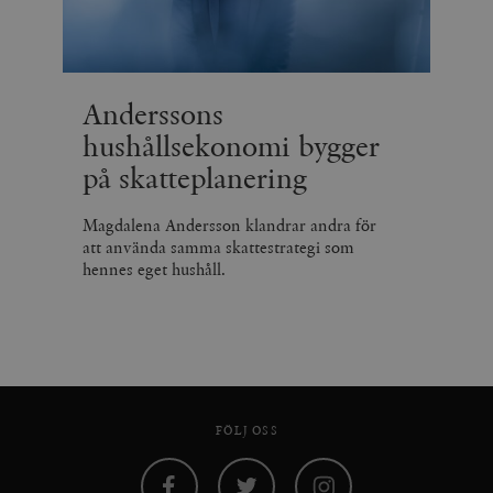
Anderssons
hushållsekonomi bygger
på skatteplanering
Magdalena Andersson klandrar andra för
att använda samma skattestrategi som
hennes eget hushåll.
FÖLJ OSS