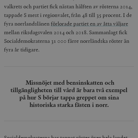
valkrets och partiet fick nästan hälften av rösterna 2014,
tappade S mest i regionvalet, från 48 till 35 procent. I de
fyra norrlandslänen
förlorade partiet en av åtta väljare
mellan riksdagsvalen 2014 och 2018. Sammanlagt fick
Socialdemokraterna 31 000 färre norrländska röster än
fyra år tidigare.
Missnöjet med bensinskatten och
tillgängligheten till vård är bara två exempel
på hur S börjar tappa greppet om sina
historiska starka fästen i norr.
Socialdemokraterna har tappat röster över hela landet,