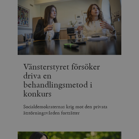
_hjIncludedInSessionSample_675006
.timbro.se
2
webbplatser.
minuter
_hjSession_675006
.timbro.se
30
minuter
Vänsterstyret försöker
driva en
behandlingsmetod i
konkurs
Socialdemokraternas krig mot den privata
ätstörningsvården fortsätter