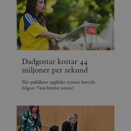
Dadgostar kostar 44
miljoner per sekund
När publikens applåder tystnat återstår
frågan: Vem betalar notan?