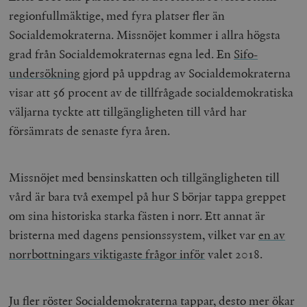
regionfullmäktige, med fyra platser fler än
Socialdemokraterna. Missnöjet kommer i allra högsta
grad från Socialdemokraternas egna led. En
Sifo-
undersökning
gjord på uppdrag av Socialdemokraterna
visar att 56 procent av de tillfrågade socialdemokratiska
väljarna tyckte att tillgängligheten till vård har
försämrats de senaste fyra åren.
Missnöjet med bensinskatten och tillgängligheten till
vård är bara två exempel på hur S börjar tappa greppet
om sina historiska starka fästen i norr. Ett annat är
bristerna med dagens pensionssystem, vilket var
en av
norrbottningars viktigaste frågor inför
valet 2018.
Ju fler röster Socialdemokraterna tappar, desto mer ökar