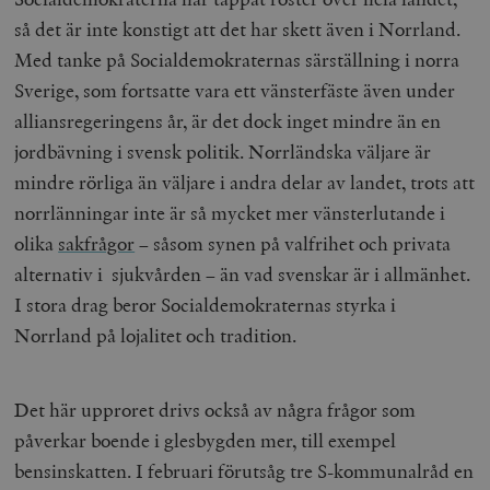
så det är inte konstigt att det har skett även i Norrland.
Med tanke på Socialdemokraternas särställning i norra
Sverige, som fortsatte vara ett vänsterfäste även under
alliansregeringens år, är det dock inget mindre än en
jordbävning i svensk politik. Norrländska väljare är
mindre rörliga än väljare i andra delar av landet, trots att
norrlänningar inte är så mycket mer vänsterlutande i
olika
sakfrågor
– såsom synen på valfrihet och privata
alternativ i sjukvården – än vad svenskar är i allmänhet.
I stora drag beror Socialdemokraternas styrka i
Norrland på lojalitet och tradition.
Det här upproret drivs också av några frågor som
påverkar boende i glesbygden mer, till exempel
bensinskatten. I februari förutsåg tre S-kommunalråd en