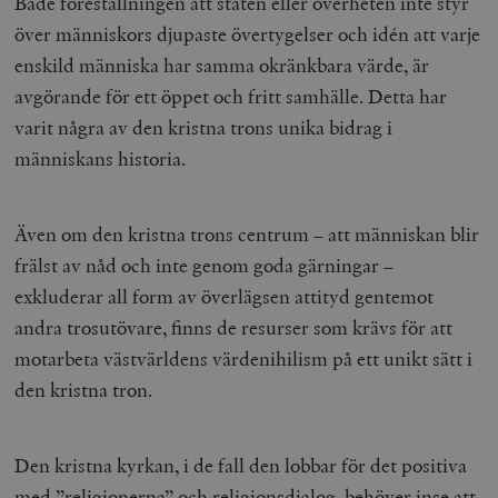
Både föreställningen att staten eller överheten inte styr
.myfonts.net
över människors djupaste övertygelser och idén att varje
enskild människa har samma okränkbara värde, är
avgörande för ett öppet och fritt samhälle. Detta har
varit några av den kristna trons unika bidrag i
människans historia.
_hjAbsoluteSessionInProgress
Hotjar Ltd
.timbro.se
m
Även om den kristna trons centrum – att människan blir
frälst av nåd och inte genom goda gärningar –
exkluderar all form av överlägsen attityd gentemot
andra trosutövare, finns de resurser som krävs för att
motarbeta västvärldens värdenihilism på ett unikt sätt i
den kristna tron.
__cf_bm
Cloudflare
Inc.
m
.vimeo.com
Den kristna kyrkan, i de fall den lobbar för det positiva
med ”religionerna” och religionsdialog, behöver inse att