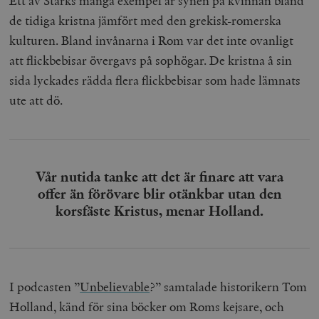
Ett av Starks många exempel är synen på kvinnan bland
de tidiga kristna jämfört med den grekisk-romerska
kulturen. Bland invånarna i Rom var det inte ovanligt
att flickbebisar övergavs på sophögar. De kristna å sin
sida lyckades rädda flera flickbebisar som hade lämnats
ute att dö.
Vår nutida tanke att det är finare att vara
offer än förövare blir otänkbar utan den
korsfäste Kristus, menar Holland.
I podcasten
”
Unbelievable
?”
samtalade historikern Tom
Holland, känd för sina böcker om Roms kejsare, och