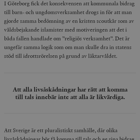
I Göteborg fick det konsekvensen att kommunala bidrag
till barn- och ungdomsverksamhet drogs in för att man
gjorde samma bedömning av en kristen scoutkår som av
våldsbejakande islamister med motiveringen att det i
båda fallen handlade om ”religiös verksamhet”. Det är
ungefär samma logik som om man skulle dra in statens
stöd till idrottsrörelsen på grund av läktarvåldet.
Att alla livsåskådningar har rätt att komma
till tals innebär inte att alla är likvärdiga.
Att Sverige är ett pluralistiskt samhälle, där olika
livsåskådningar bör få komma till tals och ge sina bidrag