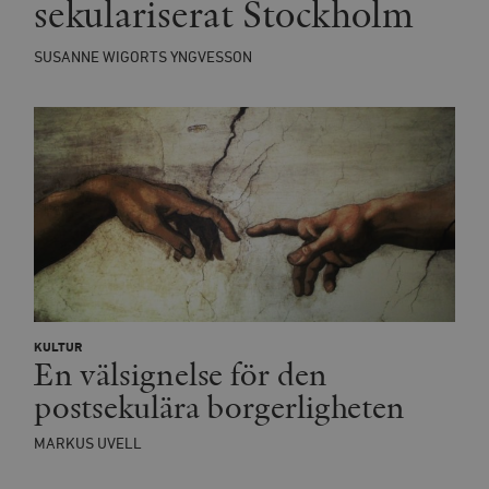
sekulariserat Stockholm
_hjIncludedInSessionSample_675006
.timbro.se
2
webbplatser.
minuter
SUSANNE WIGORTS YNGVESSON
_hjSession_675006
.timbro.se
30
minuter
KULTUR
En välsignelse för den
postsekulära borgerligheten
MARKUS UVELL