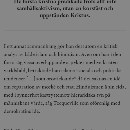
De första kristna predikade trots allt inte
timbro.se
samhällsaktivism, utan en korsfäst och
uppstånden Kristus.
_hjFirstSeen
Hotjar Ltd
.timbro.se
m
I ett annat sammanhang gör han dessutom en kritisk
analys av både islam och hinduism. Även om han i den
förra såg vissa överlappande aspekter med en kristen
världsbild, betraktade han islams ”sociala och politiska
tendenser […] som oroväckande” då det saknas en idé
woocommerce_items_in_cart
Automattic
S
om separation av moské och stat. Hinduismen å sin sida,
Inc.
timbro.se
med i synnerhet kastsystemets hierarkiska syn på
människans värde, såg Tocqueville som oförenlig med
demokratins idé.
wp_woocommerce_session_[abcdef0123456789]
timbro.se
2
{32}
__cf_bm
Cloudflare
Inc.
m