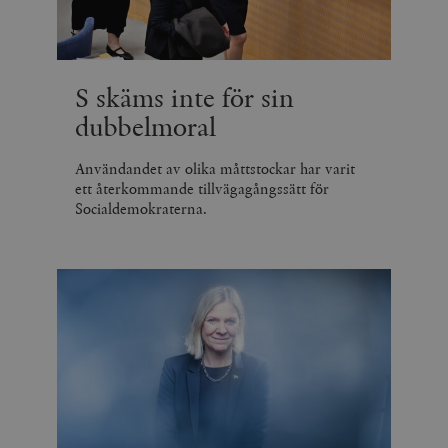
S skäms inte för sin
dubbelmoral
Användandet av olika måttstockar har varit
ett återkommande tillvägagångssätt för
Socialdemokraterna.