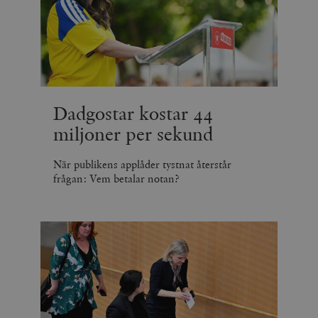
Dadgostar kostar 44
miljoner per sekund
När publikens applåder tystnat återstår
frågan: Vem betalar notan?