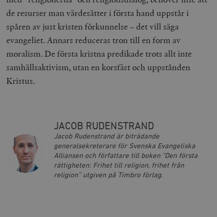
de resurser man värdesätter i första hand uppstår i
spåren av just kristen förkunnelse – det vill säga
evangeliet. Annars reduceras tron till en form av
moralism. De första kristna predikade trots allt inte
samhällsaktivism, utan en korsfäst och uppstånden
Kristus.
Leverantör
Namn
Utgång
B
/ Domän
JACOB RUDENSTRAND
Leverantör /
Namn
Utgång
Beskrivning
_ga
Google LLC
1 år 1
D
Domän
Jacob Rudenstrand är biträdande
.timbro.se
månad
a
U
generalsekreterare för Svenska Evangeliska
YSC
Google LLC
Session
Denna cookie 
e
.youtube.com
av YouTube fö
Alliansen och författare till boken "Den första
G
spåra visning
rättigheten: Frihet till religion, frihet från
a
inbäddade vi
a
religion” utgiven på Timbro förlag.
u
VISITOR_INFO1_LIVE
Google LLC
6
Denna cookie 
t
.youtube.com
månader
av Youtube fö
g
hålla reda på
k
användarinst
i
för Youtube-v
w
inbäddade i