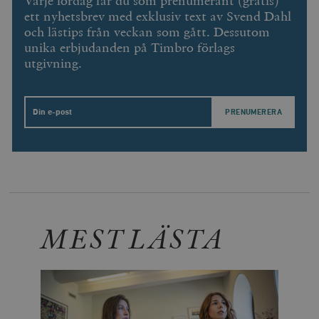
Varje lördag får du som prenumerant (gratis)
ett nyhetsbrev med exklusiv text av Svend Dahl
och lästips från veckan som gått. Dessutom
unika erbjudanden på Timbro förlags
utgivning.
Email
MEST LÄSTA